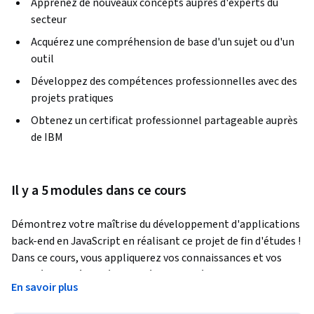
Apprenez de nouveaux concepts auprès d'experts du
secteur
Acquérez une compréhension de base d'un sujet ou d'un
outil
Développez des compétences professionnelles avec des
projets pratiques
Obtenez un certificat professionnel partageable auprès
de IBM
Il y a 5 modules dans ce cours
Démontrez votre maîtrise du développement d'applications 
back-end en JavaScript en réalisant ce projet de fin d'études ! 
Dans ce cours, vous appliquerez vos connaissances et vos 
compétences à un défi inspiré de la vie réelle et utiliserez 
En savoir plus
votre expertise pour développer une solution réussie.  