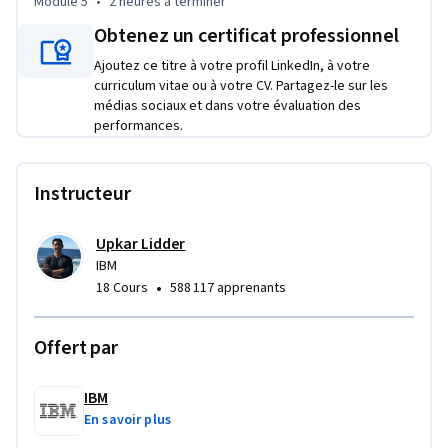
Module 5
•
2 heures
à terminer
Avant de commencer ce cours, nous vous recommandons de 
Obtenez un certificat professionnel
suivre tous les autres cours proposés dans le cadre du 
Ajoutez ce titre à votre profil LinkedIn, à votre
certificat professionnel IBM JavaScript Back-end Software 
curriculum vitae ou à votre CV. Partagez-le sur les
Developer.
médias sociaux et dans votre évaluation des
performances.
Instructeur
Upkar Lidder
IBM
•
18 Cours
588 117 apprenants
Offert par
IBM
En savoir plus