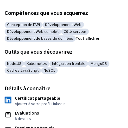
Compétences que vous acquerrez
Conception de l'API
Développement Web
Catégorie : Conception de l'API
Catégorie : Développement Web
Développement Web complet
Côté serveur
Catégorie : Développement Web complet
Catégorie : Côté serveur
Développement de bases de données
Tout afficher
Catégorie : Développement de bases de données
Outils que vous découvrirez
Node.JS
Kubernetes
Intégration frontale
MongoDB
Catégorie : Node.JS
Catégorie : Kubernetes
Catégorie : Intégration frontale
Catégorie : Mongo
Cadres JavaScript
NoSQL
Catégorie : Cadres JavaScript
Catégorie : NoSQL
Détails à connaître
Certificat partageable
Ajouter à votre profil LinkedIn
Évaluations
8 devoirs