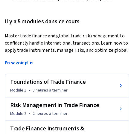
Il y a 5 modules dans ce cours
Master trade finance and global trade risk management to 
confidently handle international transactions. Learn how to 
apply trade instruments, manage risks, and optimize global 
trade operations.
En savoir plus
This course provides a comprehensive understanding of 
trade finance, covering key concepts, instruments, and real-
Foundations of Trade Finance
world applications in international trade. You will explore 
the roles of buyers, sellers, and financial institutions, along 
Module 1
•
3 heures
à terminer
with the risks involved in global transactions such as credit, 
currency, and compliance risks.

Risk Management in Trade Finance
Module 2
•
2 heures
à terminer
Through practical modules, you will learn how to use trade 
finance instruments like Letters of Credit, bank guarantees, 
Trade Finance Instruments &
and export financing techniques. The course also covers 