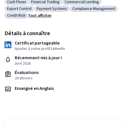
Cash Flows
Financial Trading
Commercial Lending
Catégorie : Cash Flows
Catégorie : Financial Trading
Catégorie : Commercial Lending
Export Control
Payment Systems
Compliance Management
Catégorie : Export Control
Catégorie : Payment Systems
Catégorie : Compliance Ma
Credit Risk
Tout afficher
Catégorie : Credit Risk
Détails à connaître
Certificat partageable
Ajouter à votre profil LinkedIn
Récemment mis à jour !
avril 2026
Évaluations
20 devoirs
Enseigné en Anglais