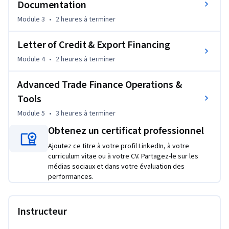
Documentation
essential tools and systems including Incoterms, SWIFT, 
Module 3
•
2 heures
à terminer
remittance processes, and international banking 
operations.

Letter of Credit & Export Financing
By the end of the course, you will be able to structure secure 
Module 4
•
2 heures
à terminer
trade transactions, select appropriate payment methods, 
and manage financial risks effectively in global trade 
Advanced Trade Finance Operations &
environments.

Tools
Module 5
•
3 heures
à terminer
Ideal for banking and trade professionals, this course equips 
Obtenez un certificat professionnel
you with job-ready skills to succeed in international trade 
finance and risk management.
Ajoutez ce titre à votre profil LinkedIn, à votre
curriculum vitae ou à votre CV. Partagez-le sur les
médias sociaux et dans votre évaluation des
performances.
Instructeur