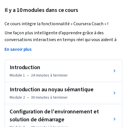
Il y a 10 modules dans ce cours
Ce cours intègre la fonctionnalité « Coursera Coach » !
Une façon plus intelligente d’apprendre grâce à des 
conversations interactives en temps réel qui vous aident à 
tester vos connaissances, à remettre en question vos idées 
En savoir plus
reçues et à approfondir votre compréhension au fur et à 
mesure que vous avancez dans le cours.

Introduction
Apprenez à créer des applications d’IA prêtes à être 
Module 1
•
24 minutes
à terminer
déployées en production à l’aide du SDK Semantic Kernel de 
Microsoft et d’Azure OpenAI. Vous acquerrez une expérience 
Introduction au noyau sémantique
pratique dans la création d’applications intelligentes et 
Module 2
•
30 minutes
à terminer
sensibles au contexte qui exploitent les grands modèles 
linguistiques, les plugins, la génération augmentée par la 
Configuration de l'environnement et
recherche (RAG) et les modèles de conception d’IA 
solution de démarrage
d’entreprise, tout en suivant les pratiques modernes de 