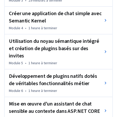
Module 3
•
29 minutes
à terminer
développement .NET.

Créer une application de chat simple avec
Le cours commence par une introduction à l’IA générative, 
aux grands modèles linguistiques et à l’architecture 
Semantic Kernel
Semantic Kernel, avant de vous guider à travers la 
Module 4
•
1 heure
à terminer
configuration de l’environnement, l’intégration d’Azure 
OpenAI et la création de votre première application de chat 
Utilisation du noyau sémantique intégré
alimentée par l’IA. Vous explorerez ensuite l’ingénierie des 
et création de plugins basés sur des
invites, les modèles d’invites réutilisables, les plugins 
invites
intégrés, les plugins natifs, l’appel automatique de fonctions 
Module 5
•
1 heure
à terminer
et les meilleures pratiques pour développer des solutions 
d’IA faciles à maintenir.

Développement de plugins natifs dotés
Vous développerez ensuite un assistant ASP.NET CORE 
de véritables fonctionnalités métier
sensible au contexte, doté d’une authentification, d’un 
Module 6
•
1 heure
à terminer
historique de discussion persistant, d’une gestion des 
documents et de workflows intelligents. Enfin, vous mettrez 
Mise en œuvre d'un assistant de chat
en œuvre des pipelines de traitement de documents, la 
sensible au contexte dans ASP.NET CORE
reconnaissance optique de caractères (OCR), les 