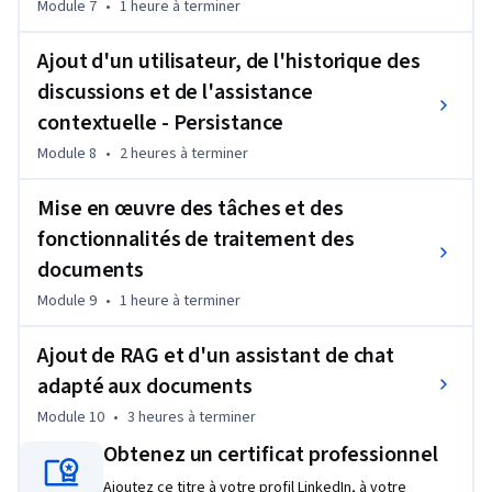
Module 7
•
1 heure
à terminer
représentations vectorielles, la recherche vectorielle et la 
génération augmentée par la recherche (RAG) afin de créer 
Ajout d'un utilisateur, de l'historique des
des assistants capables d’analyser des documents et de 
discussions et de l'assistance
fournir des réponses étayées par des références.

contextuelle - Persistance
Ce cours s’adresse aux développeurs .NET, aux ingénieurs 
Module 8
•
2 heures
à terminer
logiciels, aux développeurs d’applications d’IA, aux 
architectes de solutions et aux professionnels techniques 
Mise en œuvre des tâches et des
intéressés par le développement de l’IA en entreprise. Une 
fonctionnalités de traitement des
connaissance de C#, d’ASP.NET CORE et des concepts de base 
documents
du cloud est recommandée. Le cours est destiné aux 
Module 9
•
1 heure
à terminer
apprenants de niveau intermédiaire.

Ajout de RAG et d'un assistant de chat
À l’issue de cette formation, vous serez en mesure de créer 
des applications intelligentes à l’aide de Semantic Kernel, 
adapté aux documents
d’intégrer les services Azure OpenAI, de développer des 
Module 10
•
3 heures
à terminer
plugins d’IA réutilisables, de mettre en œuvre des assistants 
Obtenez un certificat professionnel
contextuels dotés d’une mémoire persistante, de créer des 
pipelines de traitement de documents et de déployer des 
Ajoutez ce titre à votre profil LinkedIn, à votre