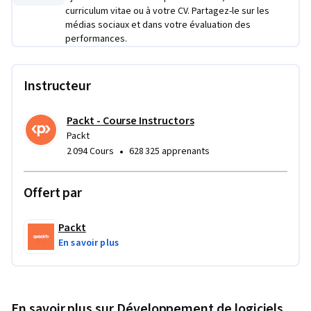
curriculum vitae ou à votre CV. Partagez-le sur les
solutions d’entreprise basées sur la technologie RAG offrant 
médias sociaux et dans votre évaluation des
des expériences d’IA précises et étayées.
performances.
Instructeur
Packt - Course Instructors
Packt
•
2 094 Cours
628 325 apprenants
Offert par
Packt
En savoir plus
En savoir plus sur Développement de logiciels