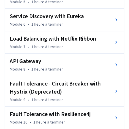
Module 5
•
1 heure
à terminer
This course also covers critical concepts such as reactive 
Service Discovery with Eureka
programming using Spring WebFlux, resilience with Hystrix 
Module 6
•
1 heure
à terminer
and Resilience4j, and log aggregation using the ELK stack. 
You'll gain hands-on experience with microservices 
Load Balancing with Netflix Ribbon
components such as Eureka for service discovery, Netflix 
Module 7
•
1 heure
à terminer
Ribbon for load balancing, and Spring Cloud Config Server for 
externalized configuration. Whether you're building a new 
API Gateway
application or modernizing an existing one, the skills you'll 
develop here are highly applicable for real-world projects.

Module 8
•
1 heure
à terminer
The course is designed for anyone interested in learning 
Fault Tolerance - Circuit Breaker with
Spring Boot and Spring Cloud in the context of 
Hystrix (Deprecated)
microservices, from developers to architects looking to 
Module 9
•
1 heure
à terminer
improve system scalability and reliability.
Fault Tolerance with Resilience4j
Module 10
•
1 heure
à terminer