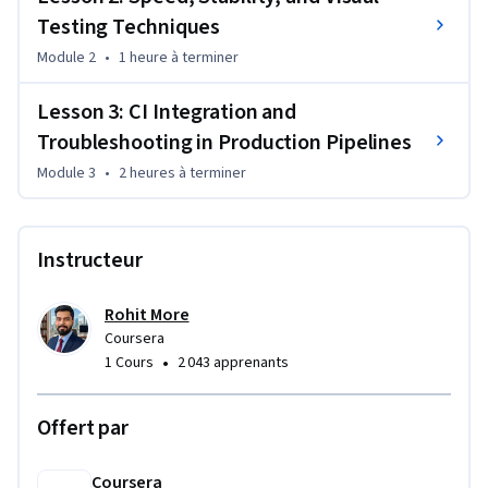
walkthroughs, and debugging practice, you'll learn to build 
Testing Techniques
test suites that are fast, stable, and production-ready. You’ll 
configure tests to run in headless mode, catch UI regressions 
Module 2
•
1 heure
à terminer
using visual comparisons, and trigger automated workflows 
Lesson 3: CI Integration and
using GitHub Actions or GitLab CI. Whether you’re scaling 
tests across browsers or troubleshooting flaky scripts, this 
Troubleshooting in Production Pipelines
course equips you to deliver continuous quality in modern 
Module 3
•
2 heures
à terminer
DevOps pipelines.
Instructeur
Rohit More
Coursera
•
1 Cours
2 043 apprenants
Offert par
Coursera