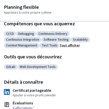
Planning flexible
Apprenez à votre propre rythme
Compétences que vous acquerrez
CI/CD
Debugging
Continuous Delivery
Catégorie : CI/CD
Catégorie : Debugging
Catégorie : Continuous Delivery
Continuous Integration
Software Testing
Scalability
Catégorie : Continuous Integration
Catégorie : Software Testing
Catégorie : Scalability
Context Management
Test Tools
Tout afficher
Catégorie : Context Management
Catégorie : Test Tools
Outils que vous découvrirez
GitLab
Web Development Tools
Catégorie : GitLab
Catégorie : Web Development Tools
Détails à connaître
Certificat partageable
Ajouter à votre profil LinkedIn
Évaluations
6 affectations¹