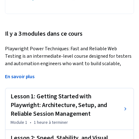
Il y a 3 modules dans ce cours
Playwright Power Techniques: Fast and Reliable Web 
Testing is an intermediate-level course designed for testers 
and automation engineers who want to build scalable, 
cross-browser web tests using Playwright. As modern web 
En savoir plus
applications grow in complexity, testing must be both fast 
and resilient. In this course, you’ll go beyond the basics—
mastering advanced Playwright features like browser 
Lesson 1: Getting Started with
contexts, parallel execution, and visual regression testing. 
Playwright: Architecture, Setup, and
You’ll work with real-world scenarios such as login flows, file 
Reliable Session Management
uploads, and CI/CD integration to simulate high-stakes 
Module 1
•
1 heure
à terminer
testing challenges.
Through a combination of hands-on labs, code 
Lesson 2: Speed, Stability, and Visual