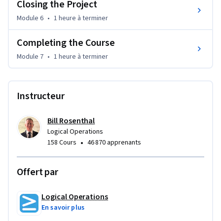
Closing the Project
Module 6
•
1 heure
à terminer
In this course, you will: identify the key processes and 
requirements of project management; initiate a project; 
Completing the Course
plan for time and cost; plan for project risks, 
communication, and change control; execute, manage, and 
Module 7
•
1 heure
à terminer
control a project; and close a project.
Instructeur
Bill Rosenthal
Logical Operations
•
158 Cours
46 870 apprenants
Offert par
Logical Operations
En savoir plus