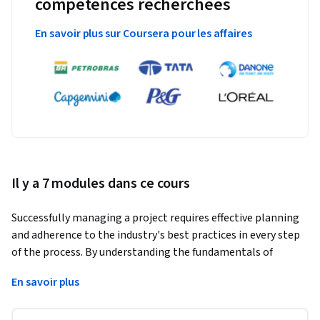
compétences recherchées
En savoir plus sur Coursera pour les affaires
Il y a 7 modules dans ce cours
Successfully managing a project requires effective planning 
and adherence to the industry's best practices in every step 
of the process. By understanding the fundamentals of 
project management, you will be better prepared to initiate 
En savoir plus
a project in your organization and position it for success. In 
this course, you will identify effective project management 