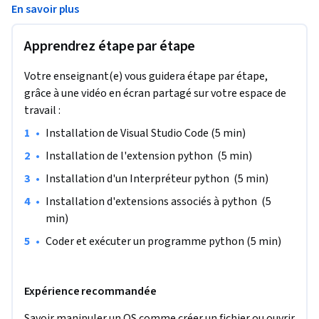
En savoir plus
installer python ,installer un interpréteur python ,installer 
quelques extensions associés et finalement coder et 
Apprendrez étape par étape
exécuter votre premier programme python.
Ce projet guidé est destiné aux apprenants de niveau 
Votre enseignant(e) vous guidera étape par étape,
débutants qui veulent débuter avec la programmation 
grâce à une vidéo en écran partagé sur votre espace de
python. Ce projet vous offrira en effet la possibilité de savoir 
travail :
installer et configurer un environnement de programmation 
•
Installation de Visual Studio Code (5 min)
python afin de pouvoir coder des programmes python.
•
Installation de l'extension python  (5 min)
•
Installation d'un Interpréteur python  (5 min)
•
Installation d'extensions associés à python  (5 
min)
•
Coder et exécuter un programme python (5 min)
Expérience recommandée
Savoir manipuler un OS comme créer un fichier ou ouvrir 