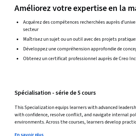
Améliorez votre expertise en la m
Acquérez des compétences recherchées auprès d’univers
secteur
Maîtrisez un sujet ou un outil avec des projets pratique
Développez une compréhension approfondie de concep
Obtenez un certificat professionnel auprès de Creo In
Spécialisation - série de 5 cours
This Specialization equips learners with advanced leadership
with confidence, resolve conflict, and navigate internal po
environments. Across the courses, learners develop practi
leadership presence, manage stakeholder dynamics, commu
En savoir plus