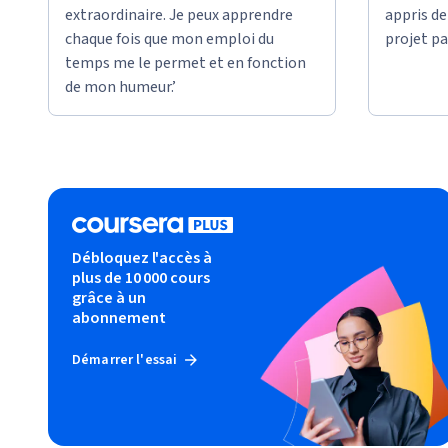
extraordinaire. Je peux apprendre
appris d
chaque fois que mon emploi du
projet pa
temps me le permet et en fonction
de mon humeur.’
Débloquez l'accès à
plus de 10 000 cours
grâce à un
abonnement
Démarrer l'essai