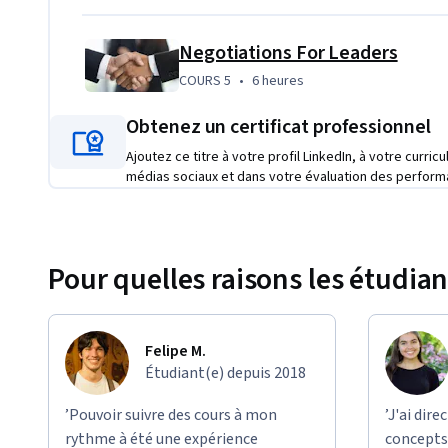
Negotiations For Leaders
COURS 5
,
6 heures
COURS 5
•
6 heures
Obtenez un certificat professionnel
Ajoutez ce titre à votre profil LinkedIn, à votre curric
médias sociaux et dans votre évaluation des perform
Pour quelles raisons les étudian
Felipe M.
Étudiant(e) depuis 2018
’Pouvoir suivre des cours à mon
’J'ai dir
rythme à été une expérience
concepts 