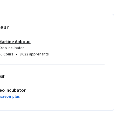
teur
Martine Abboud
Creo Incubator
•
45 Cours
8 622 apprenants
ar
eo Incubator
 savoir plus