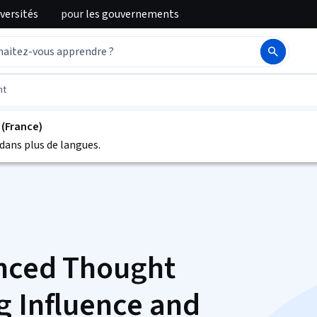
iversités
pour
les gouvernements
nt
 (France)
dans plus de langues.
anced Thought
g Influence and