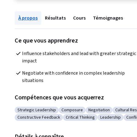
À propos
Résultats
Cours
Témoignages
Ce que vous apprendrez
Influence stakeholders and lead with greater strategic 
impact
Negotiate with confidence in complex leadership 
situations
Compétences que vous acquerrez
Strategic Leadership
Composure
Negotiation
Cultural Re
Catégorie : Strategic Leadership
Catégorie : Composure
Catégorie : Negotiatio
Catégorie 
Constructive Feedback
Critical Thinking
Leadership
Confl
Catégorie : Constructive Feedback
Catégorie : Critical Thinking
Catégorie : Leade
Caté
Détails à connaître