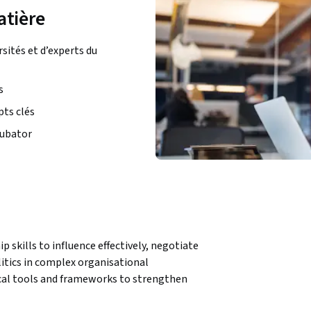
atière
ités et d’experts du
s
ts clés
cubator
 skills to influence effectively, negotiate 
litics in complex organisational 
cal tools and frameworks to strengthen 
nicate strategically, and make sound 