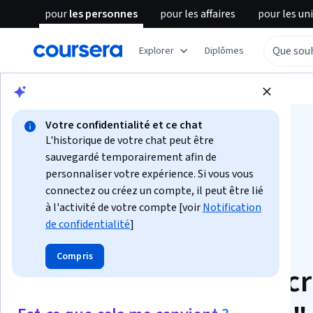
pour
les personnes
pour
les affaires
pour
les un
Explorer
Diplômes
Parcourir
Informatique
Algorithmes
Votre confidentialité et ce chat
L'historique de votre chat peut être
sauvegardé temporairement afin de
personnaliser votre expérience. Si vous vous
connectez ou créez un compte, il peut être lié
Spécialisation
à l'activité de votre compte [voir
Notification
de confidentialité
]
"Introduction aux
Compris
mathématiques discr