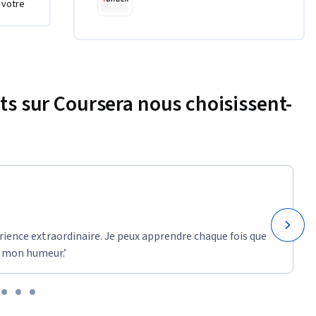
 votre
tière 
reuve, 
ons 
discrètes 
nts sur Coursera nous choisissent-
rience extraordinaire. Je peux apprendre chaque fois que
 mon humeur.’