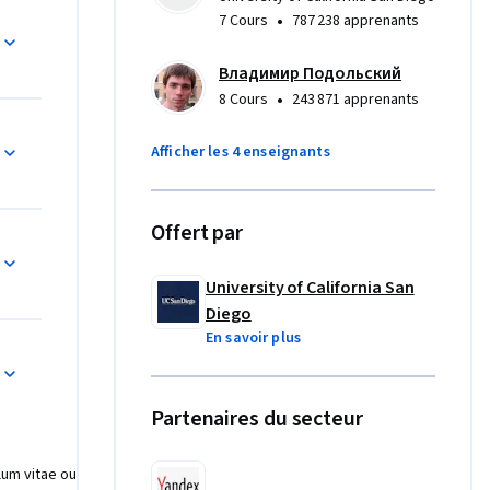
•
7 Cours
787 238 apprenants
onfiance 
s-même !) 
Владимир Подольский
tiques, 
•
8 Cours
243 871 apprenants
oblèmes 
Afficher les 4 enseignants
pour un 
Offert par
 ont 
ur de 
University of California San
lieux 
Diego
idement 
En savoir plus
oujours 
lcul 
a question 
Partenaires du secteur
us allons 
ances 
ulum vitae ou
onception 