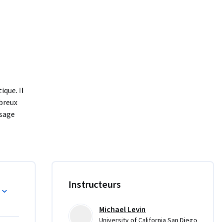
que. Il 
breux 
sage 
e si les 
retiens). 
 
résolvez 
nt 
Instructeurs
 puis nous 
des idées 
manière, 
Michael Levin
University of California San Diego
cierez 