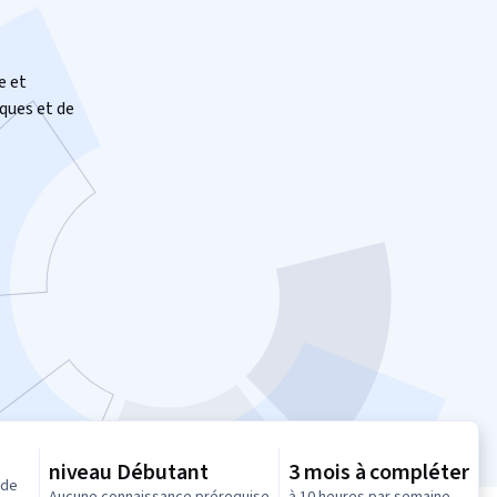
e et
ques et de
niveau Débutant
3 mois à compléter
 de
Aucune connaissance prérequise
à 10 heures par semaine