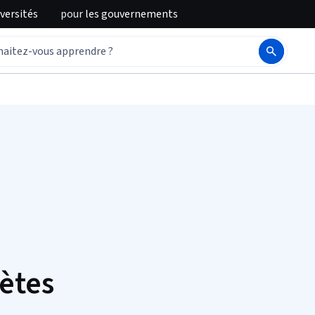
iversités
pour
les gouvernements
ètes