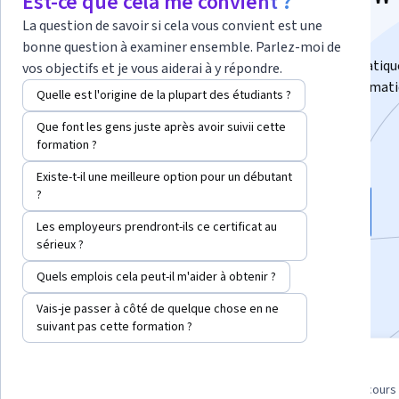
pour l'informatique"
Est-ce que cela me convient ?
La question de savoir si cela vous convient est une
Apprendre le langage de l'informatique.
bonne question à examiner ensemble. Parlez-moi de
Apprenez les mathématiques qui définissent l'informatiqu
vos objectifs et je vous aiderai à y répondre.
exercez-vous à les appliquer à l'aide de preuves mathémati
Quelle est l'origine de la plupart des étudiants ?
code Python
Que font les gens juste après avoir suivii cette
Instructeurs :
Michael Levin
+3 de plus
formation ?
Existe-t-il une meilleure option pour un débutant
?
Inscrivez-vous gratuitement
Commence le 8 août
Les employeurs prendront-ils ce certificat au
sérieux ?
95 706
déjà inscrits
Quels emplois cela peut-il m'aider à obtenir ?
Inclus avec
•
En savoir plus
Vais-je passer à côté de quelque chose en ne
suivant pas cette formation ?
Série de 5 cours
4.5
Approfondissez votre
des 3,705 examens de cours