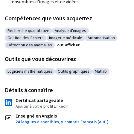
ensembles d'images et de vidéos
Compétences que vous acquerrez
Recherche quantitative
Analyse d'images
Catégorie : Recherche quantitative
Catégorie : Analyse d'images
Gestion des fichiers
Imagerie médicale
Automatisation
Catégorie : Gestion des fichiers
Catégorie : Imagerie médicale
Catégorie : Automatis
Détection des anomalies
Tout afficher
Catégorie : Détection des anomalies
Outils que vous découvrirez
Logiciels mathématiques
Outils graphiques
Matlab
Catégorie : Logiciels mathématiques
Catégorie : Outils graphiques
Catégorie : Matlab
Détails à connaître
Certificat partageable
Ajouter à votre profil LinkedIn
Enseigné en Anglais
24 langues disponibles, y compris Français (aut.)