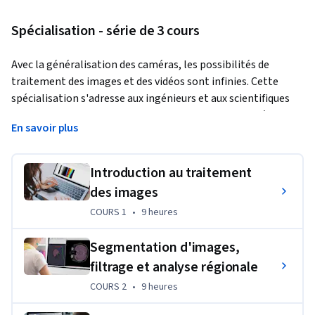
Spécialisation - série de 3 cours
Avec la généralisation des caméras, les possibilités de 
traitement des images et des vidéos sont infinies. Cette 
spécialisation s'adresse aux ingénieurs et aux scientifiques 
qui doivent analyser, concevoir et construire des systèmes 
En savoir plus
utilisant des images ou des vidéos. Vous explorerez des 
applications du monde réel telles que :
Introduction au traitement
- À quelle vitesse la glace arctique fond-elle ?
des images
- Une image IRM montre-t-elle un cerveau en bonne santé ?
COURS 1
,
9 heures
COURS 1
•
9 heures
- De grandes fissures apparaissent-elles dans une fondation ?
Segmentation d'images,
- Quel est le flux de circulation aux heures de pointe de la 
filtrage et analyse régionale
journée ?
COURS 2
,
9 heures
COURS 2
•
9 heures
Vous utiliserez MATLAB tout au long de cette spécialisation. 