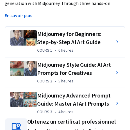
generation with Midjourney. Through three hands-on 
courses, you will explore foundational skills, discover and 
En savoir plus
refine your artistic style, and gain advanced prompting 
mastery. Guided by Arnold, you’ll develop the techniques to 
create stunning, consistent, and unique AI-generated art for 
Midjourney for Beginners:
personal or professional projects.
Step-by-Step AI Art Guide
Full instructor bio in course descriptions!
COURS 1
,
6 heures
COURS 1
•
6 heures
Midjourney Style Guide: AI Art
Prompts for Creatives
COURS 2
,
5 heures
COURS 2
•
5 heures
Midjourney Advanced Prompt
Guide: Master AI Art Prompts
Projet d'apprentissage appliqué
COURS 3
,
4 heures
COURS 3
•
4 heures
In this Specialization, each course includes creative, hands-
Obtenez un certificat professionnel
on projects designed to help you apply Midjourney’s tools in 