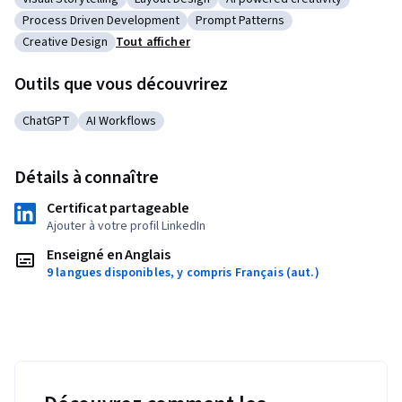
Catégorie : Visual Storytelling
Catégorie : Layout Design
Catégorie : AI powered creati
Process Driven Development
Prompt Patterns
Catégorie : Process Driven Development
Catégorie : Prompt Patterns
Creative Design
Tout afficher
Catégorie : Creative Design
Outils que vous découvrirez
ChatGPT
AI Workflows
Catégorie : ChatGPT
Catégorie : AI Workflows
Détails à connaître
Certificat partageable
Ajouter à votre profil LinkedIn
Enseigné en Anglais
9 langues disponibles, y compris Français (aut.)