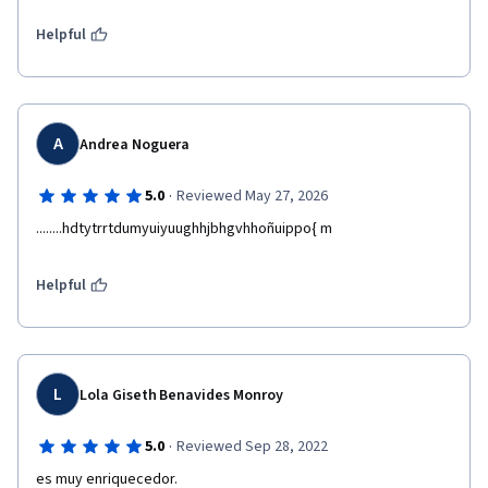
Helpful
A
Andrea Noguera
·
5.0
Reviewed May 27, 2026
........hdtytrrtdumyuiyuughhjbhgvhhoñuippo{ m   
Helpful
L
Lola Giseth Benavides Monroy
·
5.0
Reviewed Sep 28, 2022
es muy enriquecedor.