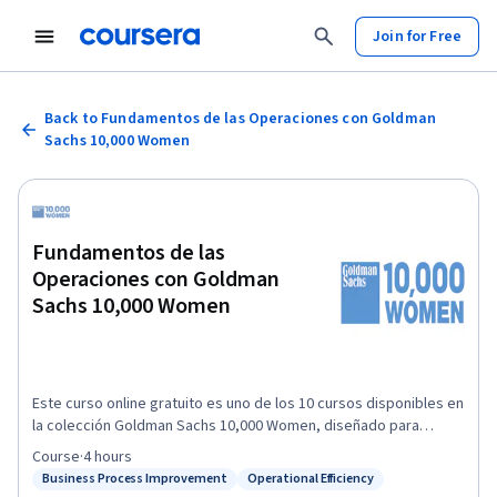
Join for Free
Back to Fundamentos de las Operaciones con Goldman
Sachs 10,000 Women
Fundamentos de las
Operaciones con Goldman
Sachs 10,000 Women
Este curso online gratuito es uno de los 10 cursos disponibles en
la colección Goldman Sachs 10,000 Women, diseñado para
emprendedoras listas para llevar su negocio al siguiente nivel.
Course
·
4 hours
En este curso, aprenderás sobre las operaciones e identificarás
Business Process Improvement
Operational Efficiency
Status: Business Process Improvement
Status: Operational Efficiency
y refinarás tus procesos comerciales. Explorarás cómo estos se