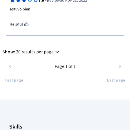
·
3.0
Reviewed Nov 13, 2022
estuvo bien
Helpful
Show
:
20 results per page
Page 1 of 1
First page
Last page
Coursera Footer
Skills