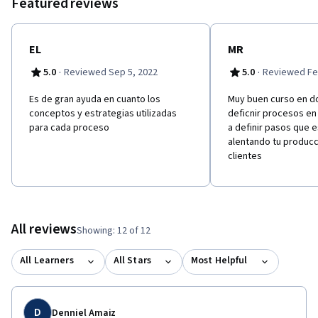
Featured reviews
EL
MR
·
·
5.0
Reviewed Sep 5, 2022
5.0
Reviewed Fe
E​s de gran ayuda en cuanto los
Muy buen curso en d
conceptos y estrategias utilizadas
deficnir procesos e
para cada proceso
a definir pasos que 
alentando tu producc
clientes
All reviews
Showing: 12 of 12
All Learners
All Stars
Most Helpful
D
Denniel Amaiz