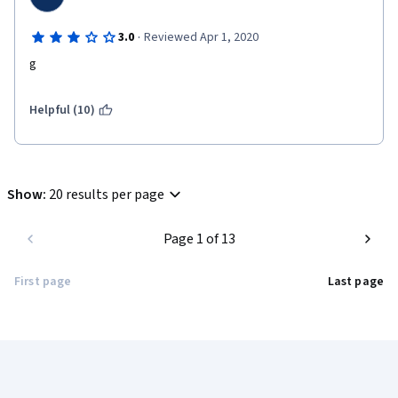
·
3.0
Reviewed Apr 1, 2020
g
Helpful (10)
Show
:
20 results per page
Page 1 of 13
First page
Last page
Coursera Footer