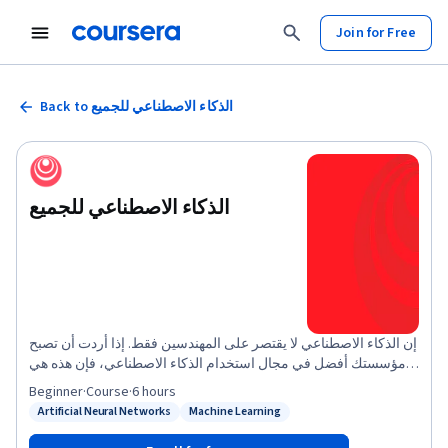
Join for Free
Back to الذكاء الاصطناعي للجميع
الذكاء الاصطناعي للجميع
إن الذكاء الاصطناعي لا يقتصر على المهندسين فقط. إذا أردت أن تصبح
مؤسستك أفضل في مجال استخدام الذكاء الاصطناعي، فإن هذه هي
الدورة التدريبية المناسبة التي يمكنك دعوة الجميع، وبخاصة زملاؤك
Beginner
·
Course
·
6 hours
غير العاملين بالتكنولوجيا، للانضمام إليها. \n\nستتعلم في هذه
Artificial Neural Networks
Machine Learning
Status: Artificial Neural Networks
Status: Machine Learning
الدورة:\n\n- المعنى الكامن وراء مصطلح الذكاء الاصطناعي، بما في
ذلك الشبكات العصبية والتعلُّم الآلي والتعلُّم العميق وعلم البيانات\n- ما