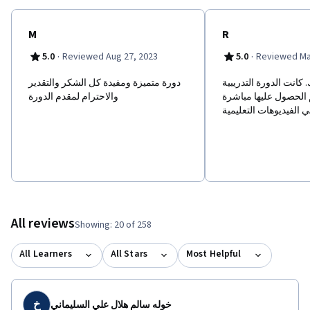
M
R
·
·
5.0
Reviewed Aug 27, 2023
5.0
Reviewed Ma
 كانت الدورة التدريبية
دورة متميزة ومفيدة كل الشكر والتقدير
م الحصول عليها مباشرة
والاحترام لمقدم الدورة
 الفيديوهات التعليمية
All reviews
Showing: 20 of 258
All Learners
All Stars
Most Helpful
خ
خوله سالم هلال علي السليماني