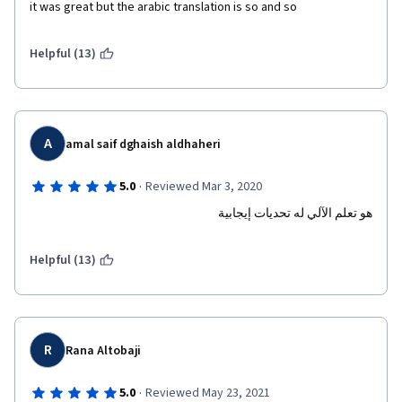
it was great but the arabic translation is so and so
Helpful (13)
A
amal saif dghaish aldhaheri
·
5.0
Reviewed Mar 3, 2020
هو تعلم الآلي له تحديات إيجابية 
Helpful (13)
R
Rana Altobaji
·
5.0
Reviewed May 23, 2021