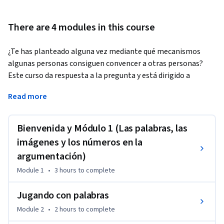
There are 4 modules in this course
¿Te has planteado alguna vez mediante qué mecanismos 
algunas personas consiguen convencer a otras personas? 
Este curso da respuesta a la pregunta y está dirigido a 
cualquier individuo interesado por los mecanismos de la 
Read more
argumentación en el siglo XXI. Aprenderemos la base de la 
comunicación persuasiva y el pensamiento crítico aplicados 
a toda clase de formatos: desde las palabras o los 
Bienvenida y Módulo 1 (Las palabras, las
argumentos, pasando por las imágenes y los audiovisuales o, 
imágenes y los números en la
finalmente, por los números, las estadísticas y los gráficos.
argumentación)
¿Para qué sirve este curso?

Module 1
•
3 hours
to complete
Las habilidades y disposiciones para analizar y explicar 
argumentos tienen una importancia transversal: son útiles 
Jugando con palabras
en todas las disciplinas. Saber apreciar la solidez de los 
Module 2
•
2 hours
to complete
argumentos y tener elementos para su crítica facilita el buen 
tratamiento de la información y, al mismo tiempo, permite 