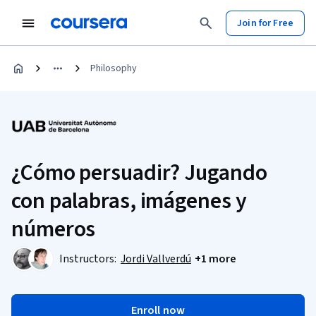
Join for Free
Philosophy
¿Cómo persuadir? Jugando
con palabras, imágenes y
números
Instructors:
Jordi Vallverdú
+1 more
Enroll now