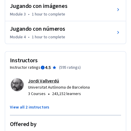
Jugando con imágenes
exponerla de una manera formal correcta.
Module 3
•
1 hour
to complete
Jugando con números
Module 4
•
1 hour
to complete
Instructors
4.5
Instructor ratings
(
595 ratings
)
Jordi Vallverdú
Universitat Autònoma de Barcelona
•
3 Courses
243,152 learners
View all 2 instructors
Offered by