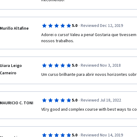
Recomendo!
·
5.0
Reviewed Dec 12, 2019
Murillo Altafine
Adorei o curso! Valeu a pena! Gostaria que tivessem 
nossos trabalhos.
·
5.0
Reviewed Nov 3, 2018
Uiara Leigo
Carneiro
Um curso brilhante para abrir novos horizontes so
·
5.0
Reviewed Jul 18, 2022
MAURICIO C. TONI
VEry good and complex course with best ways to c
·
5.0
Reviewed Nov 14, 2019