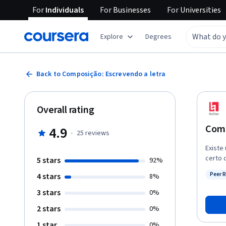
For
Individuals
For
Businesses
For
Universities
Explore
Degrees
Back to Composição: Escrevendo a letra
Overall rating
Comp
4.9
·
25
reviews
Existe
certo 
5 stars
92%
compos
Peer 
4 stars
8%
de um 
Status
maravilhando com a 
3 stars
0%
este c
2 stars
0%
para e
com ou
1 star
0%