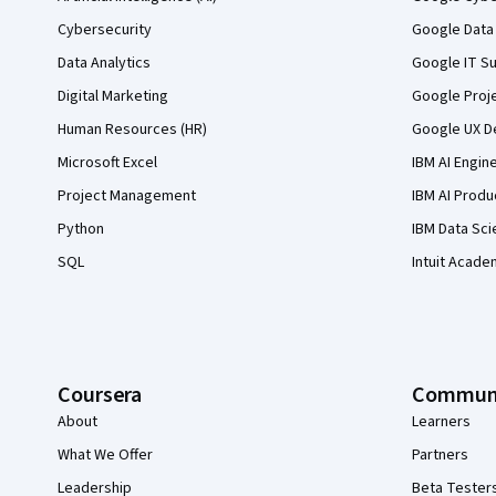
Cybersecurity
Google Data 
Data Analytics
Google IT Su
Digital Marketing
Google Proj
Human Resources (HR)
Google UX De
Microsoft Excel
IBM AI Engin
Project Management
IBM AI Produ
Python
IBM Data Sci
SQL
Intuit Acade
Coursera
Commun
About
Learners
What We Offer
Partners
Leadership
Beta Tester