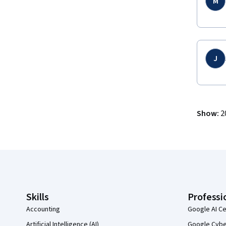
M
J
Show
:
2
Coursera Footer
Skills
Professi
Accounting
Google AI Ce
Artificial Intelligence (AI)
Google Cyber