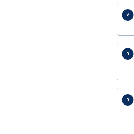
M
R
R