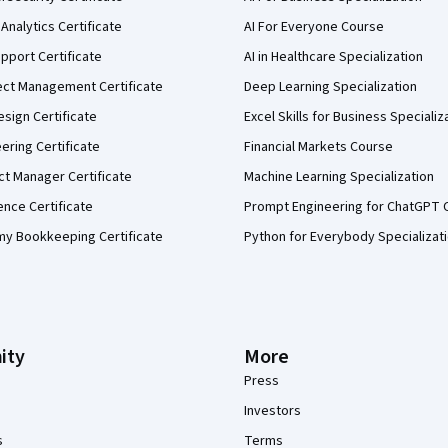
Analytics Certificate
AI For Everyone Course
pport Certificate
AI in Healthcare Specialization
ect Management Certificate
Deep Learning Specialization
sign Certificate
Excel Skills for Business Specializ
eering Certificate
Financial Markets Course
ct Manager Certificate
Machine Learning Specialization
ence Certificate
Prompt Engineering for ChatGPT 
my Bookkeeping Certificate
Python for Everybody Specializat
ity
More
Press
Investors
s
Terms