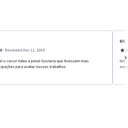
UC
·
.0
Reviewed Dec 11, 2019
5
i o curso! Valeu a pena! Gostaria que tivessem mais
Um c
Ne
cipações para avaliar nossos trabalhos.
comp