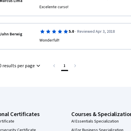
Marcus Lima
Excelente curso!
·
5.0
Reviewed Apr 3, 2018
Jahn Berwig
Wonderful!! 
0 results per page
1
onal Certificates
Courses & Specializatio
rtificate
AI Essentials Specialization
security Certificate
AI For Business Specialization