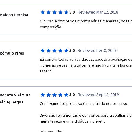
·
5.0
Reviewed Mar 22, 2018
Maicon Herdina
O curso é ótimo! Nos mostra várias maneiras, possib
composição. 
·
5.0
Reviewed Dec 8, 2019
Rômulo Pires
Eu concluí todas as atividades, exceto a avaliação da
inúmeras vezes na lataforma e não havia tarefas disp
fazer??
·
5.0
Reviewed Sep 13, 2019
Renata Vieira De
Albuquerque
Conhecimento precioso é ministrado neste curso.
Diversas ferramentas e conceitos para trabalhar a
muita leveza e uma didática incrível  .