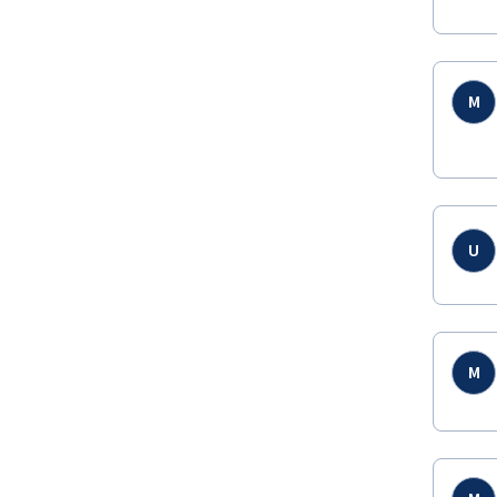
M
U
M