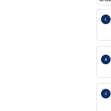
All Lea
L
A
C