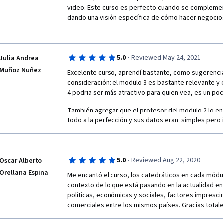
video. Este curso es perfecto cuando se complement
dando una visión específica de cómo hacer negocios
·
5.0
Reviewed May 24, 2021
Julia Andrea
Muñoz Nuñez
Excelente curso, aprendí bastante, como sugerencia 
consideración: el modulo 3 es bastante relevante y 
4 podria ser más atractivo para quien vea, es un p
También agregar que el profesor del modulo 2 lo en
todo a la perfección y sus datos eran  simples pero
·
5.0
Reviewed Aug 22, 2020
Oscar Alberto
Orellana Espina
Me encantó el curso, los catedráticos en cada módulo
contexto de lo que está pasando en la actualidad en
políticas, económicas y sociales, factores imprescin
comerciales entre los mismos países. Gracias total