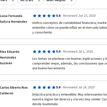
rners
All Stars
Most Helpful
·
5.0
Reviewed Jun 23, 2020
Luisa Fernanda
Galicia Hernández
Unifica conceptos de contabilidad financiera, marketi
entender cómo se puede influir en el mercado latin
y consistente. 
·
5.0
Reviewed Jul 1, 2020
Alex Eduardo
Hernández
Los temas se plantean con buenas explicaciones y lo
Guzmán
comprender mejor, además, las conclusiones que se d
una buena herramienta.
·
5.0
Reviewed Jul 24, 2020
Carlos Alberto Rios
Calderon
Didactica practica y entendible. Muy interesantes l
nuestra region tan diversa y a la vez muy similar. C
desde Guatemala.  