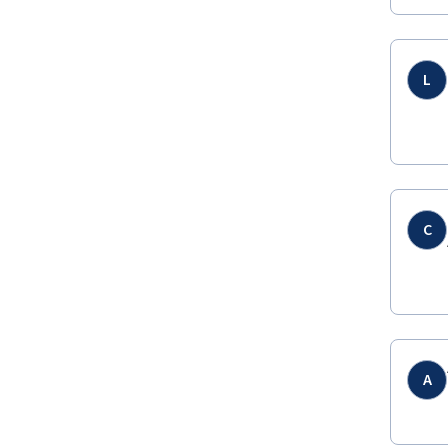
L
C
A