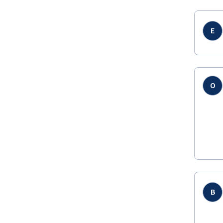
E
O
B