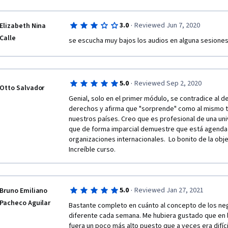
·
3.0
Reviewed Jun 7, 2020
Elizabeth Nina
Calle
se escucha muy bajos los audios en alguna sesiones
·
5.0
Reviewed Sep 2, 2020
Otto Salvador
Genial, solo en el primer módulo, se contradice al d
derechos y afirma que "sorprende" como al mismo t
nuestros países. Creo que es profesional de una uni
que de forma imparcial demuestre que está agenda 
organizaciones internacionales.  Lo bonito de la obje
Increíble curso. 
·
5.0
Reviewed Jan 27, 2021
Bruno Emiliano
Pacheco Aguilar
Bastante completo en cuánto al concepto de los neg
diferente cada semana. Me hubiera gustado que en l
fuera un poco más alto puesto que a veces era difíci