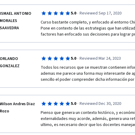
·
5.0
Reviewed Sep 17, 2020
ISMAEL ANTONIO
MORALES
Curso bastante completo, y enfocado al entorno Chi
SAAVEDRA
Pone en contexto de las estrategias que han utiliza
factores han enfocado sus decisiones para lograr p
·
5.0
Reviewed Mar 24, 2023
ORLANDO
GONZALEZ
Todos los recursos que se muestran contienen info
ademas me parece una forma muy interesante de ap
sencillo el poder comprender dicha información po
·
5.0
Reviewed Dec 30, 2020
Wilson Andres Diaz
Rozo
Pienso que genera un contexto histórico, y económic
externalidades muy acorde, además, genera una retr
ultimo, es necesario decir que los docentes maneja