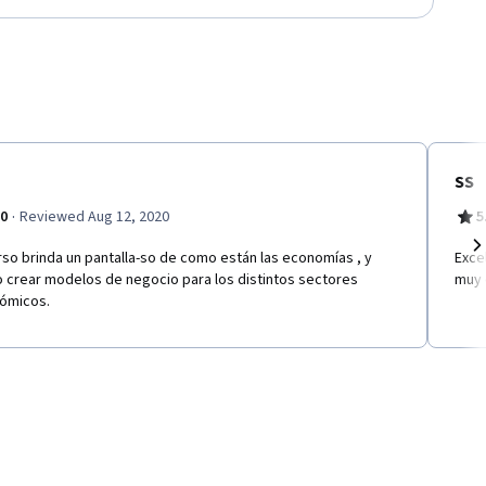
SS
·
.0
Reviewed Aug 12, 2020
5
rso brinda un pantalla-so de como están las economías , y
Exce
Ne
 crear modelos de negocio para los distintos sectores
muy 
ómicos.