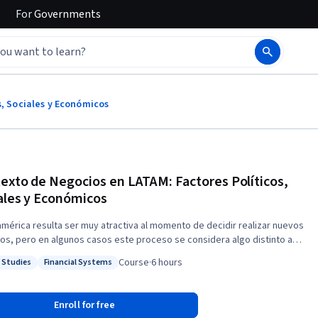
For
Governments
s, Sociales y Económicos
exto de Negocios en LATAM: Factores Políticos,
ales y Económicos
américa resulta ser muy atractiva al momento de decidir realizar nuevos
os, pero en algunos casos este proceso se considera algo distinto a
pera el mercado mundial, por lo que es importante conocer algunos
Course
·
6 hours
l Studies
Financial Systems
tos que permitan entender de mejor manera este contexto y así
: Social Studies
Status: Financial Systems
r estrategias más efectivas cuando se piensa comenzar un negocio en
alumnos podrán conocer el contexto
Enroll for free
, político y económico en Latinoamérica. Del mismo modo, los alumnos