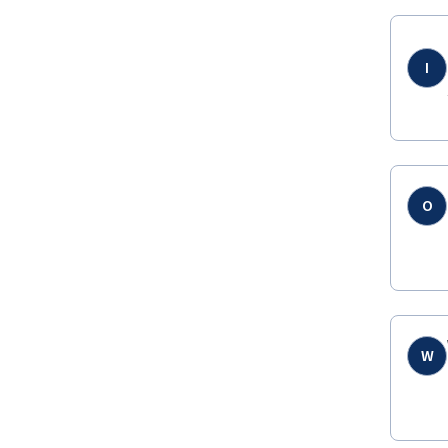
I
O
W