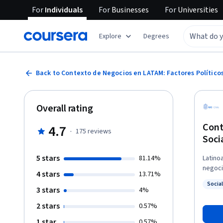
For
Individuals
For
Businesses
For
Universities
Explore
Degrees
Back to Contexto de Negocios en LATAM: Factores Político
Overall rating
Cont
4.7
·
175
reviews
Soci
5 stars
81.14%
Latino
negoci
4 stars
13.71%
cómo o
Socia
elemen
3 stars
Status
4%
defini
2 stars
0.57%
esta región. A través de este curso, los 
social
1 star
0.57%