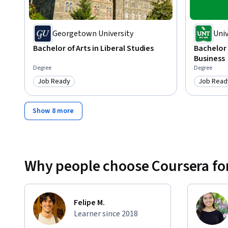
Georgetown University
Univ
Bachelor of Arts in Liberal Studies
Bachelor 
Business
Degree
Degree
Job Ready
Job Read
Category: Job Ready
Category
Show 8 more
Why people choose Coursera for
Felipe M.
Learner since 2018