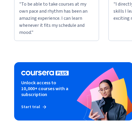
"To be able to take courses at my
"I direct
own pace and rhythm has been an
skills I 
amazing experience. I can learn
exciting 
whenever it fits my schedule and
mood."
Unlock access to
10,000+ courses with a
subscription
Start trial