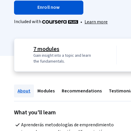
Enroll now
Included with
•
Learn more
7 modules
Gain insight into a topic and learn
the fundamentals.
About
Modules
Recommendations
Testimoni
What you'll learn
Aprenderás metodologías de emprendimiento 