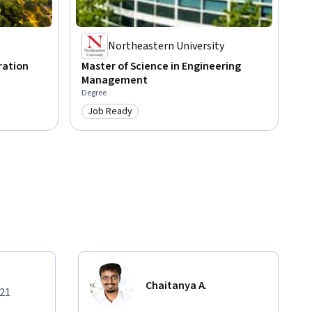
Northeastern University
ration
Master of Science in Engineering
Management
Degree
Job Ready
Category: Job Ready
Chaitanya A.
021