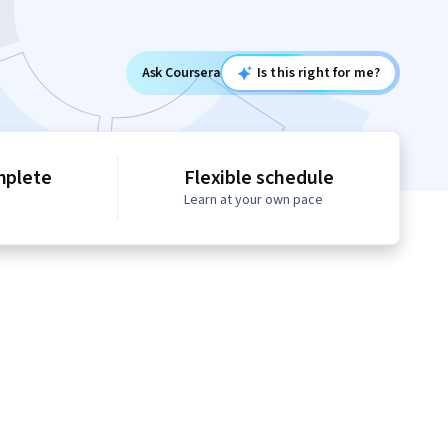
Ask Coursera
Is this right for me?
mplete
Flexible schedule
Learn at your own pace