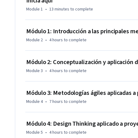
Inicia aquí
Desarrolla tus capacidades de innovación conociendo las pr
Module 1
•
13 minutes
to complete
actualidad para desarrollo de tus ideas, validación de proto
Con este curso podrás exponenciar tus estrategias para te
Módulo 1: Introducción a las principales
tu propuesta de valor con base en los insights que te brind
Module 2
•
4 hours
to complete
Logra la transformación organizacional en tu entorno y ges
recursos que rodean tu entorno aplicando metodologías act
Módulo 2: Conceptualización y aplicación d
aprender de los expertos y llevar tu proyecto al siguiente n
Module 3
•
4 hours
to complete
Módulo 3: Metodologías ágiles aplicadas a 
Module 4
•
7 hours
to complete
Módulo 4: Design Thinking aplicado a proy
Module 5
•
4 hours
to complete