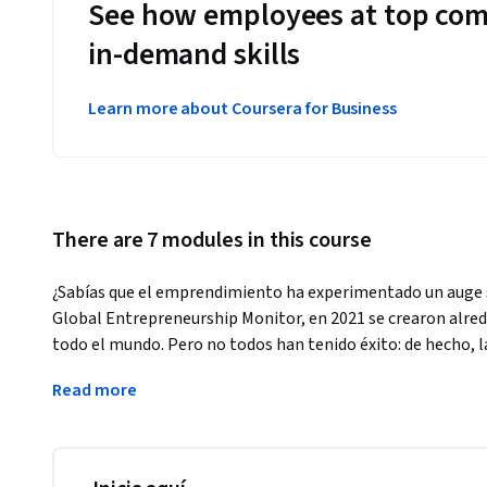
See how employees at top com
in-demand skills
Learn more about Coursera for Business
There are 7 modules in this course
¿Sabías que el emprendimiento ha experimentado un auge s
Global Entrepreneurship Monitor, en 2021 se crearon alred
todo el mundo. Pero no todos han tenido éxito: de hecho, la
siendo alta. Es por eso que contar con las habilidades y h
Read more
destacar en un mercado cada vez más competitivo.
Así que si estás pensando emprender tu propio proyecto, 
dónde empezar este curso es para ti.
