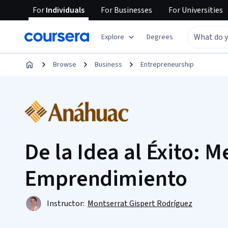
For
Individuals
For
Businesses
For
Universities
Explore
Degrees
Browse
Business
Entrepreneurship
De la Idea al Éxito: 
Emprendimiento
Instructor:
Montserrat Gispert Rodríguez