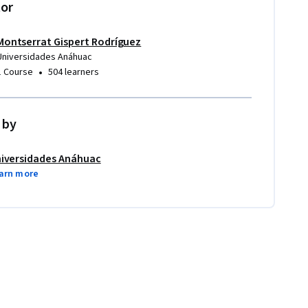
tor
Montserrat Gispert Rodríguez
Universidades Anáhuac
•
1 Course
504 learners
 by
iversidades Anáhuac
arn more
ógica