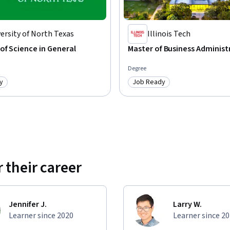
ersity of North Texas
Illinois Tech
of Science in General
Master of Business Administ
Degree
y
Job Ready
: Job Ready
Category: Job Ready
 their career
Jennifer J.
Larry W.
Learner since 2020
Learner since 2