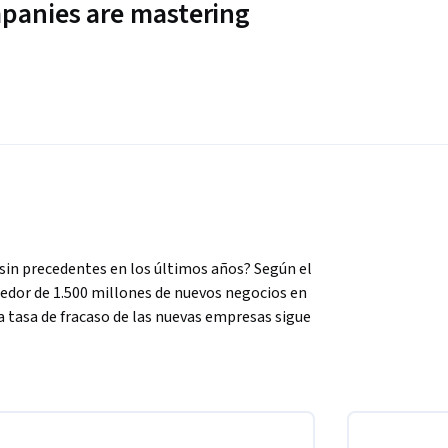
panies are mastering
in precedentes en los últimos años? Según el 
edor de 1.500 millones de nuevos negocios en 
 tasa de fracaso de las nuevas empresas sigue 
erramientas adecuadas es fundamental para 
intraemprendimiento o negocio y no sabes por 