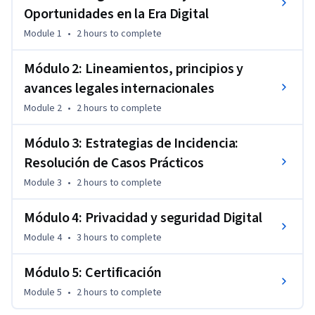
A través de herramientas interactivas, estudios de caso y 
Oportunidades en la Era Digital
recursos multimedia, este curso busca fortalecer la 
Module 1
•
2 hours
to complete
comprensión crítica y las capacidades de acción de personas y 
comunidades que enfrentan oportunidades y riesgos 
Módulo 2: Lineamientos, principios y
digitales, promoviendo así entornos más justos, seguros y 
avances legales internacionales
equitativos. 

Module 2
•
2 hours
to complete
Con un enfoque situado en el sur global y en las experiencias 
Módulo 3: Estrategias de Incidencia:
de actores comunitarios, el MOOC es una invitación a 
proteger los derechos humanos en el mundo digital desde 
Resolución de Casos Prácticos
una mirada colectiva, participativa y transformadora.
Module 3
•
2 hours
to complete
Módulo 4: Privacidad y seguridad Digital
Module 4
•
3 hours
to complete
Módulo 5: Certificación
Module 5
•
2 hours
to complete