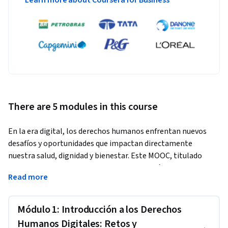
Learn more about Coursera for Business
There are 5 modules in this course
En la era digital, los derechos humanos enfrentan nuevos 
desafíos y oportunidades que impactan directamente 
nuestra salud, dignidad y bienestar. Este MOOC, titulado 
"Derechos y salud en la era digital: protección e incidencia", 
Read more
ofrece un recorrido formativo por los conceptos 
fundamentales de los derechos humanos digitales, su marco 
normativo internacional, los vínculos con la salud digital y 
Módulo 1: Introducción a los Derechos
las estrategias de incidencia para su defensa. 
Humanos Digitales: Retos y