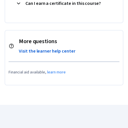
Can I earn a certificate in this course?
More questions
Visit the learner help center
Financial aid available,
learn more
Coursera Footer