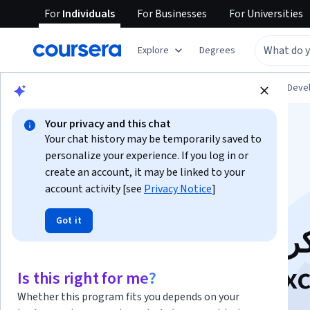
For
Individuals
For
Businesses
For
Universities
Explore
Degrees
Browse
Personal Development
Personal Dev
Your privacy and this chat
Your chat history may be temporarily saved to
personalize your experience. If you log in or
create an account, it may be linked to your
account activity [see
Privacy Notice
]
المعادلات في
Got it
كروسوفت إكسل الجزء
٢| Formulas in MS Exc
Is this right for me?
Whether this program fits you depends on your