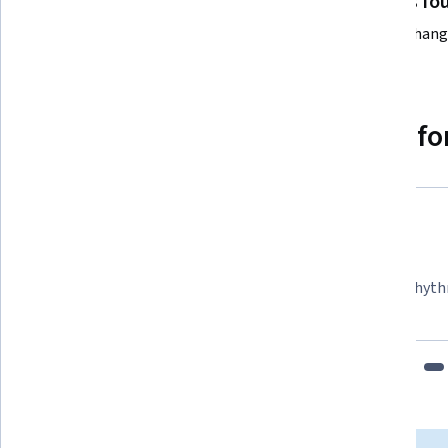
No results fo
Try changi
Why people choose Coursera for
Felipe M.
Learner since 2018
"To be able to take courses at my own pace and rhyth
fits my schedule and mood."