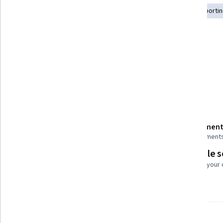
Excel Formulas
Spreadsheet Software
Business Reporti
Accounting and Finance Software
Financial Reporting
Tools you'll learn
Microsoft Excel
Microsoft Office
Details to know
Shareable certificate
Assessment
Add to your LinkedIn profile
7 assignment
Flexible 
Taught in Arabic
Learn at your