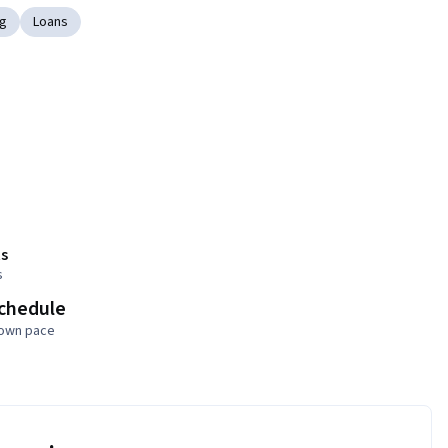
ng
Loans
s
s
schedule
 own pace