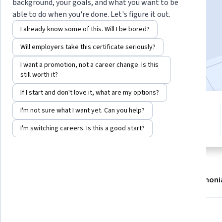
Instructor:
Alfaisal.KLD
Top Instructor
background, your goals, and what you want to be
able to do when you're done. Let's figure it out.
I already know some of this. Will I be bored?
Enroll now
Will employers take this certificate seriously?
Included with
•
Learn more
I want a promotion, not a career change. Is this
still worth it?
If I start and don't love it, what are my options?
1 module
I'm not sure what I want yet. Can you help?
4.7
Gain insight into a topic and learn
12 reviews
I'm switching careers. Is this a good start?
the fundamentals.
About
Modules
Recommendations
Testimoni
Skills you'll gain