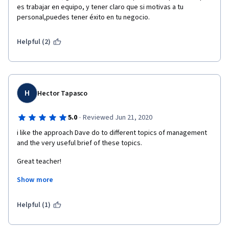
es trabajar en equipo, y tener claro que si motivas a tu 
personal,puedes tener éxito en tu negocio.
Helpful (2)
H
Hector Tapasco
·
5.0
Reviewed Jun 21, 2020
i like the approach Dave do to different topics of management 
and the very useful brief of these topics. 
Great teacher! 
Show more
I will like to see some interviews with real people and their 
opinion about every relative issue of the course,  like how them 
create a higtly efective team work for example or how them 
Helpful (1)
planning, organize, controlling, Staffing and leading in difficult 
situations  