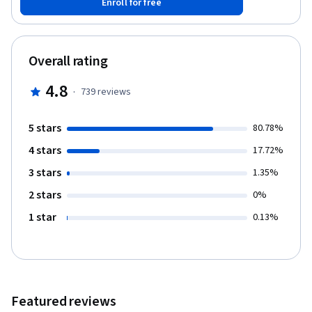
Enroll for free
conceptos básicos de la gerencia, a la vez que estudia la función
operativa del gerente en todo tipo de organizaciones. Conozca
mejor la responsabilidad del gerente en cuanto a la planificación,
organización, liderazgo, contratación de personal y control en el
Overall rating
lugar de trabajo. Nunca es demasiado pronto para planificar su
carrera profesional aprendiendo cómo se desenvuelven los
4.8
·
739
reviews
mejores gerentes para lograr el éxito.
5 stars
80.78%
4 stars
17.72%
3 stars
1.35%
2 stars
0%
1 star
0.13%
Featured reviews