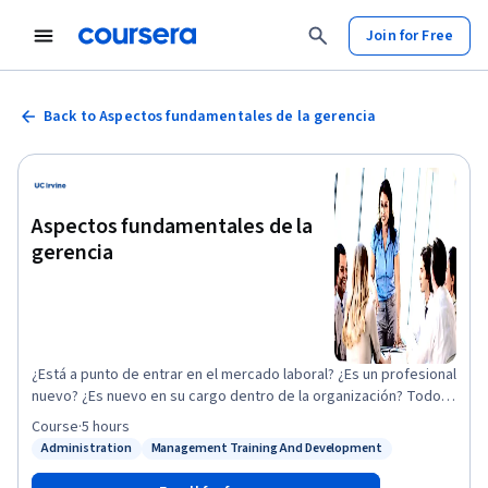
Join for Free
Back to Aspectos fundamentales de la gerencia
Aspectos fundamentales de la
gerencia
¿Está a punto de entrar en el mercado laboral? ¿Es un profesional
nuevo? ¿Es nuevo en su cargo dentro de la organización? Todos
los posibles empleados nuevos necesitan conocer los
Course
·
5 hours
principios, las funciones y las responsabilidades asociados a la
Administration
Management Training And Development
Status: Administration
Status: Management Training And Development
gerencia, independientemente del cargo que ocupen. Ahora
puede adquirir amplios conocimientos sobre las teorías y los