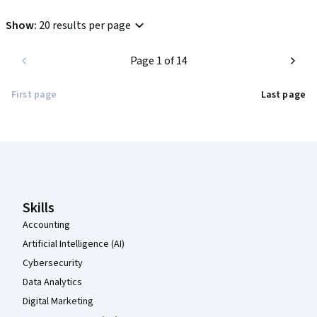
Show
:
20 results per page
Page 1 of 14
First page
Last page
Coursera Footer
Skills
Accounting
Artificial Intelligence (AI)
Cybersecurity
Data Analytics
Digital Marketing