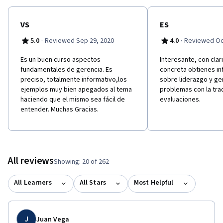
VS
ES
·
·
5.0
Reviewed Sep 29, 2020
4.0
Reviewed Oct
Es un buen curso aspectos
Interesante, con cla
fundamentales de gerencia. Es
concreta obtienes in
preciso, totalmente informativo,los
sobre liderazgo y ge
ejemplos muy bien apegados al tema
problemas con la tra
haciendo que el mismo sea fácil de
evaluaciones.
entender. Muchas Gracias.
All reviews
Showing: 20 of 262
All Learners
All Stars
Most Helpful
J
Juan Vega