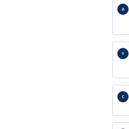
A
Y
C