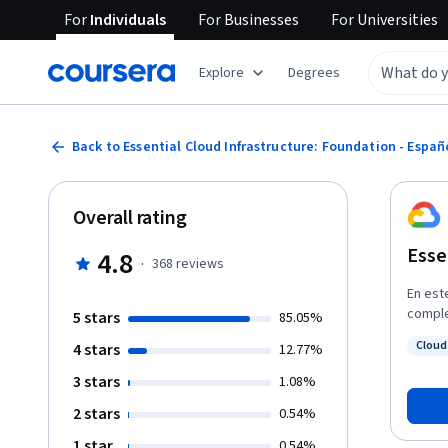
For
Individuals
For
Businesses
For
Universities
Explore
Degrees
Back to Essential Cloud Infrastructure: Foundation - Españ
Overall rating
Esse
4.8
·
368
reviews
En est
comple
5 stars
85.05%
con un
Cloud
4 stars
12.77%
demost
Status
tambié
3 stars
1.08%
infrae
2 stars
0.54%
Aprend
te fam
1 star
0.54%