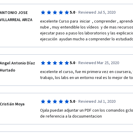
·
5.0
Reviewed Jul 5, 2020
ANTONIO JOSE
VILLARREAL ARIZA
excelente Curso para  iniciar  , comprender , aprender
nube , muy entendible los vídeos  y de mas recursos,
ejecutar paso a paso los laboratorios y las explicac
ejecución  ayudan mucho a comprender lo estudiado.
·
5.0
Reviewed Mar 25, 2020
Angel Antonio Díaz
Hurtado
excelente el curso, fue mi primera vez en coursera,
trabajo, los labs en un entorno real es lo mejor de t
·
5.0
Reviewed Jul 1, 2020
Cristián Moya
Ojala puedan adjuntar un PDF con los comandos gclou
de referencia a la docuumentacion