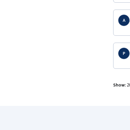
A
P
Show
:
2
Coursera Footer