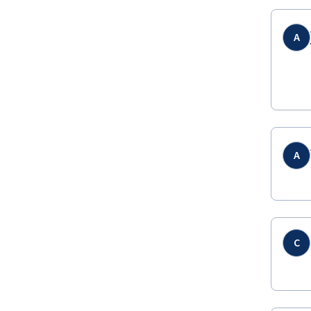
A
A
C