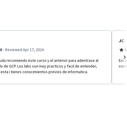
JC
·
.0
Reviewed Apr 17, 2024
5
uda recomiendo este curso y el anterior para adentrase al
Exce
Ne
 de GCP. Los labs son muy practicos y facil de entender,
corr
 esta i tienes conocimientos previos de informatica.