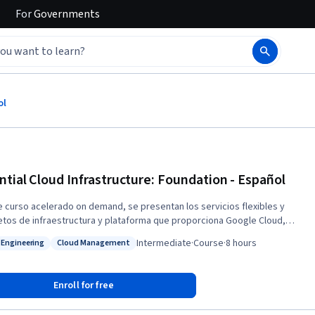
For
Governments
ol
ntial Cloud Infrastructure: Foundation - Español
e curso acelerado on demand, se presentan los servicios flexibles y
tos de infraestructura y plataforma que proporciona Google Cloud,
 enfoque en Compute Engine. Mediante una serie de clases por video,
Intermediate
·
Course
·
8 hours
 Engineering
Cloud Management
raciones y labs prácticos, los participantes pueden explorar y,
: Cloud Engineering
Status: Cloud Management
n, implementar elementos de soluciones, incluidos componentes de
structura, como redes, máquinas virtuales y servicios de aplicaciones.
Enroll for free
erás a usar Google Cloud mediante la consola y Cloud Shell. También
iliarizarás con la función de un arquitecto de nube, enfoques para el