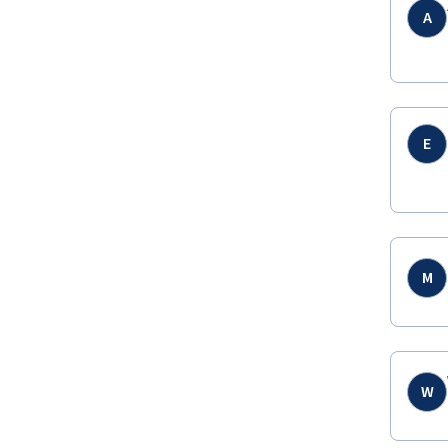
A
E
M
W