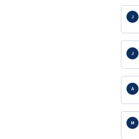
J
J
A
M