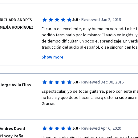
·
5.0
Reviewed Jan 2, 2019
RICHARD ANDRÉS
MEJÍA RODRÍGUEZ
El curso es excelente, muy bueno en verdad. Lo he 
podido terminarlo por lo mismo: El audio en inglés, y
de tiempo dificultan un poco el aprendizaje. En verd
traducción del audio al español, o se sincronicen lo
Show more
Muchas gracias por compartirnos la mayor riqueza, 
·
5.0
Reviewed Dec 30, 2015
Jorge Avila Elias
Espectacular, yo se tocar guitarra, pero con este 
Saludos desde Colombia,
no hacia y que debo hacer ... asi q esto ha sido una
Gracias
·
5.0
Reviewed Apr 6, 2020
Andres David
Pincay Peña
Llevo tocando años la guitarra, sin embargo este c