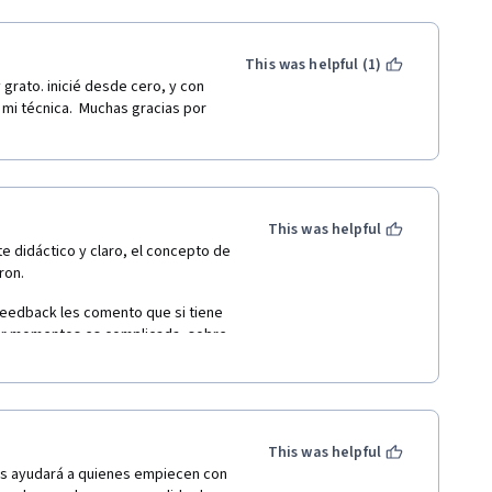
This was helpful (1)
 grato. inicié desde cero, y con 
i técnica.  Muchas gracias por 
This was helpful
 didáctico y claro, el concepto de 
ron.
feedback les comento que si tiene 
 por momentos es complicada, sobre 
te dan un conocimiento yo diria 
This was helpful
as ayudará a quienes empiecen con 