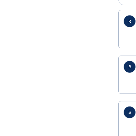
R
B
S