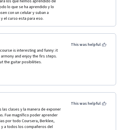
para los que hemos aprendido de 
do lo que se ha aprendido y lo 
en con un celular y suban a 
y el curso esta para eso.
This was helpful
ourse is interesting and funny: it 
 armony and enjoy the firs steps. 
t the guitar posibilities.
 end of the course, there are not 
lly slow.
This was helpful
 las clases y la manera de exponer 
las. Fue magnífico poder aprender 
ias por todo Coursera, Berklee, 
o y a todos los compañeros del 