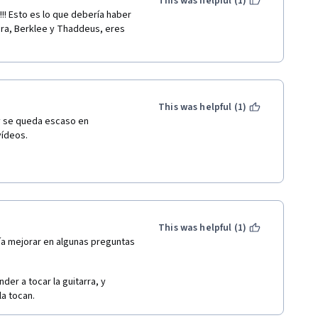
This was helpful (1)
! Esto es lo que debería haber 
a, Berklee y Thaddeus, eres 
This was helpful (1)
y se queda escaso en 
vídeos.
This was helpful (1)
ía mejorar en algunas preguntas 
er a tocar la guitarra, y 
a tocan.