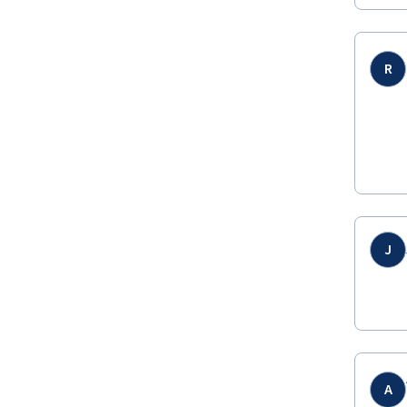
R
J
A