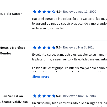
·
4.0
Reviewed Aug 11, 2020
Rubiela Garzon
Hacer el curso de introducción a  la Guitarra  fue muy
lo aprendido puedo seguir practicando y mejorando m
esta gran oportunidad. 
·
5.0
Reviewed Mar 3, 2021
Horacio Martínez
Mendez
Excelente curso, el maestro es excelente sumamente
la plataforma, seguimiento y flexibilidad me encanta
La idea del chat grupal es buenísima, yo solo como 
fallas y la conexión es complicada y la interacción
Show more
todo por dispositivos móviles.
El curso es super recomendable, son 7 semanas que 
de 4-5 meses en clases particulares.
·
5.0
Reviewed Nov 16, 2015
Juan Sebastián
Jácome Valdivieso
Un curso muy bien estructurado que sin lugar a dud