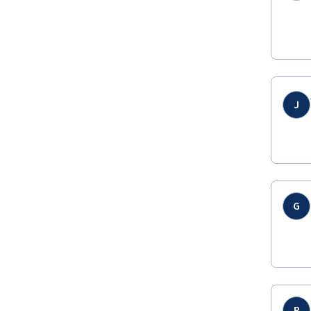
J
G
P