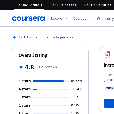
For
Individuals
For
Businesses
For
Universities
Explore
Degrees
Back to Introducción a la guitarra
Overall rating
Intr
4.8
·
459
reviews
Aprend
guitar
5 stars
85.62%
rápida
Music
4 stars
11.54%
la técnica
Status
con un
3 stars
1.30%
Fondo Core
2 stars
0.43%
esta o
punto 
1 star
1.08%