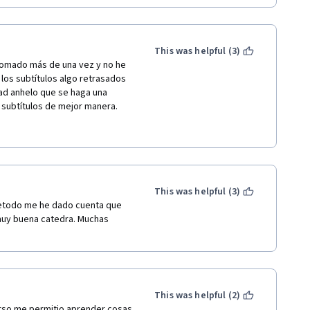
This was helpful (3)
tomado más de una vez y no he 
 los subtítulos algo retrasados 
ad anhelo que se haga una 
s subtítulos de mejor manera. 
el conocimiento.
This was helpful (3)
metodo me he dado cuenta que 
 muy buena catedra. Muchas 
This was helpful (2)
urso me permitio aprender cosas 