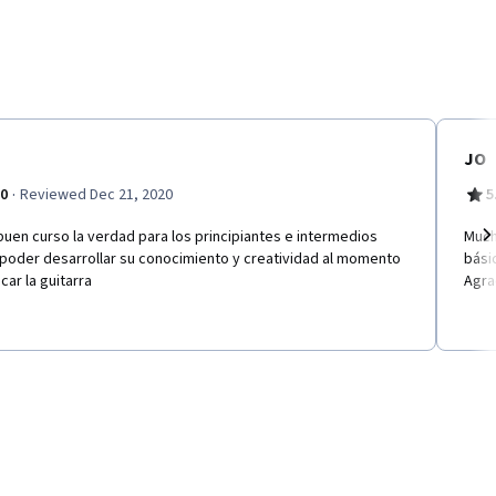
JO
·
.0
Reviewed Dec 21, 2020
5
uen curso la verdad para los principiantes e intermedios
Much
 poder desarrollar su conocimiento y creatividad al momento
bási
Ne
car la guitarra
Agra