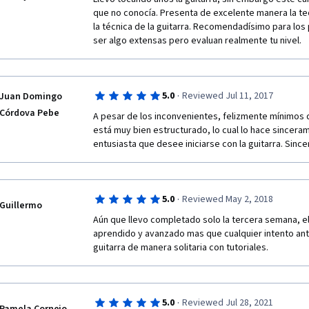
que no conocía. Presenta de excelente manera la te
la técnica de la guitarra. Recomendadísimo para los 
ser algo extensas pero evaluan realmente tu nivel.
·
5.0
Reviewed Jul 11, 2017
Juan Domingo
Córdova Pebe
A pesar de los inconvenientes, felizmente mínimos d
está muy bien estructurado, lo cual lo hace sinceram
entusiasta que desee iniciarse con la guitarra. Sinc
·
5.0
Reviewed May 2, 2018
Guillermo
Aún que llevo completado solo la tercera semana, e
aprendido y avanzado mas que cualquier intento ante
guitarra de manera solitaria con tutoriales.
·
5.0
Reviewed Jul 28, 2021