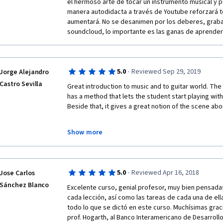
el hermoso arte de tocar un instrumento musical y 
manera autodidacta a través de Youtube reforzará to
aumentará. No se desanimen por los deberes, grabas
soundcloud, lo importante es las ganas de aprender 
·
5.0
Reviewed Sep 29, 2019
Jorge Alejandro
Castro Sevilla
Great introduction to music and to guitar world. The c
has a method that lets the student start playing with
Beside that, it gives a great notion of the scene abou
Show more
I would just change the way to grade, because at the
many students to score our homeworks and gets rea
·
5.0
Reviewed Apr 16, 2018
Jose Carlos
Sánchez Blanco
Excelente curso, genial profesor, muy bien pensadas
cada lección, así como las tareas de cada una de el
todo lo que se dictó en este curso. Muchísimas grac
prof. Hogarth, al Banco Interamericano de Desarroll