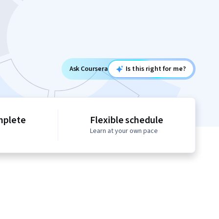
Ask Coursera
Is this right for me?
mplete
Flexible schedule
Learn at your own pace