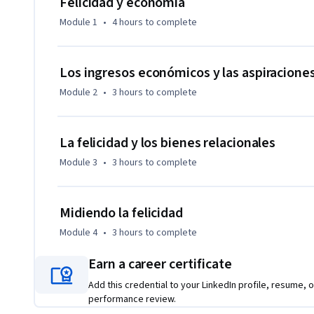
Felicidad y economía
Al finalizar el curso podrás:  

Module 1
•
4 hours
to complete
* Comprender los fundamentos teóricos de la economía de la
* Analizar la relación entre ingresos económicos, aspiracion
* Reconocer el rol de los bienes relacionales y la sociabilidad 
Los ingresos económicos y las aspiracione
* Identificar los principales instrumentos metodológicos uti
Module 2
•
3 hours
to complete
No necesitas conocimientos previos en economía. Si te int
felices más allá del dinero, este curso está pensado para ti.
La felicidad y los bienes relacionales
Module 3
•
3 hours
to complete
Midiendo la felicidad
Module 4
•
3 hours
to complete
Earn a career certificate
Add this credential to your LinkedIn profile, resume, o
performance review.