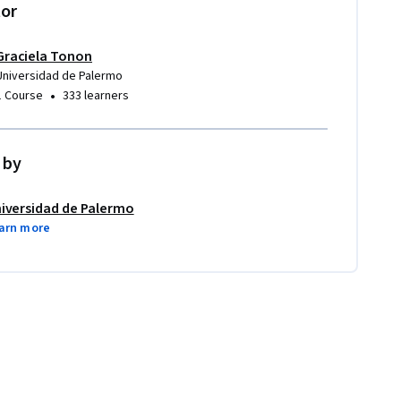
tor
Graciela Tonon
Universidad de Palermo
•
1 Course
333 learners
 by
iversidad de Palermo
arn more