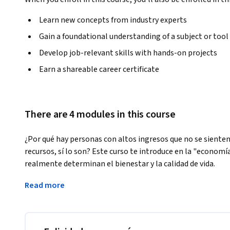
Learn new concepts from industry experts
Gain a foundational understanding of a subject or tool
Develop job-relevant skills with hands-on projects
Earn a shareable career certificate
There are 4 modules in this course
¿Por qué hay personas con altos ingresos que no se sienten
recursos, sí lo son? Este curso te introduce en la "economía
realmente determinan el bienestar y la calidad de vida. 
A lo largo del curso estudiarás conceptos clave como ingre
Read more
bienes relacionales y sociabilidad, comprendiendo cómo est
felicidad individual y colectiva. También analizarás los in
últimas décadas para medir la felicidad y evaluar el bienest