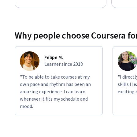
Why people choose Coursera for
Felipe M.
Learner since 2018
"To be able to take courses at my
"I direct
own pace and rhythm has been an
skills I 
amazing experience. I can learn
exciting 
whenever it fits my schedule and
mood."