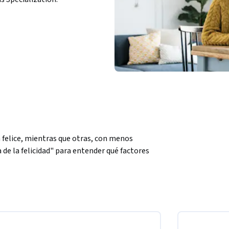
 felice, mientras que otras, con menos 
 de la felicidad" para entender qué factores 
sos económicos, aspiraciones materiales, 
os factores influyen en la percepción de 
strumentos metodológicos desarrollados en las 
ar en distintos contextos sociales y urbanos. 
