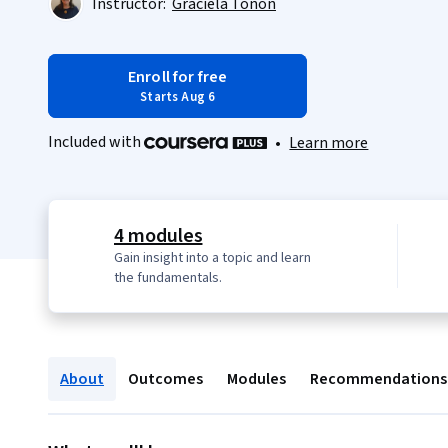
Instructor:
Graciela Tonon
Enroll for free
Starts Aug 6
Included with
•
Learn more
4 modules
Gain insight into a topic and learn
the fundamentals.
About
Outcomes
Modules
Recommendations