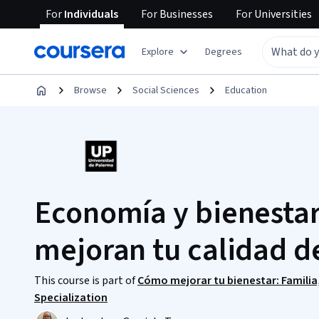
For
Individuals
For
Businesses
For
Universities
Explore
Degrees
Browse
Social Sciences
Education
Economía y bienestar
mejoran tu calidad d
This course is part of
Cómo mejorar tu bienestar: Familia,
Specialization