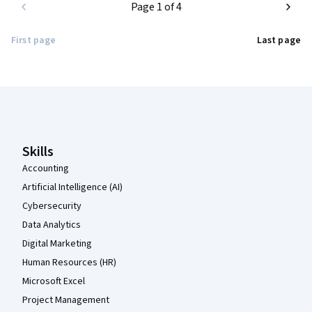
Page 1 of 4
First page
Last page
Coursera Footer
Skills
Accounting
Artificial Intelligence (AI)
Cybersecurity
Data Analytics
Digital Marketing
Human Resources (HR)
Microsoft Excel
Project Management