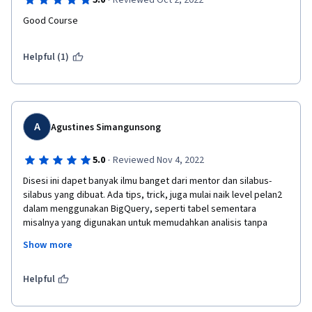
·
5.0
Reviewed Oct 2, 2022
Good Course
Helpful (1)
A
Agustines Simangunsong
·
5.0
Reviewed Nov 4, 2022
Disesi ini dapet banyak ilmu banget dari mentor dan silabus-
silabus yang dibuat. Ada tips, trick, juga mulai naik level pelan2 
dalam menggunakan BigQuery, seperti tabel sementara 
misalnya yang digunakan untuk memudahkan analisis tanpa 
merubah filter data dari tabel asli --> trick supaya makin efektif 
Show more
ketika menganalisa data. Atau menyusun kueri yang mulai naik 
level juga, bagaimana membuat pernyataan subkueri (ini 
lumayan pusing banget karena emang baru kenal sama yang 
Helpful
namanya SQL). Tapi secara basic, dasar logicnya bisa diterapin 
kalo kita udah sering pake spreadsheets, karena disitu 