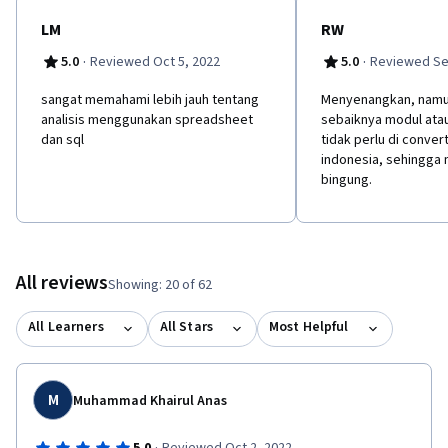
LM
RW
·
·
5.0
Reviewed Oct 5, 2022
5.0
Reviewed Se
s​angat memahami lebih jauh tentang
M​enyenangkan, nam
analisis menggunakan spreadsheet
sebaiknya modul ata
dan sql
tidak perlu di conver
indonesia, sehingga
bingung.
All reviews
Showing: 20 of 62
All Learners
All Stars
Most Helpful
M
Muhammad Khairul Anas