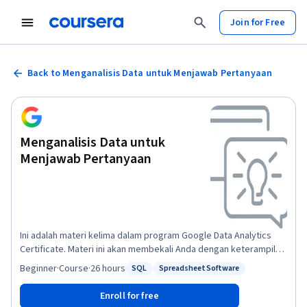
Join for Free
Back to Menganalisis Data untuk Menjawab Pertanyaan
Menganalisis Data untuk
Menjawab Pertanyaan
Ini adalah materi kelima dalam program Google Data Analytics
Certificate. Materi ini akan membekali Anda dengan keterampilan
yang dibutuhkan untuk melamar pekerjaan analis data tingkat
Beginner
·
Course
·
26 hours
SQL
Spreadsheet Software
Status: SQL
Status: Spreadsheet Software
pemula. Dalam pelatihan ini, Anda akan menjelajahi fase "analisis"
dari proses analisis data. Terapkan apa yang telah dipelajari
Enroll for free
sejauh ini pada analisis Anda untuk memahami data yang telah