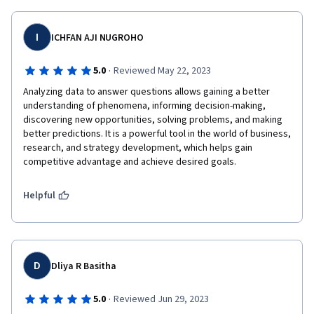
biasanya kita suka bikin pernyataan bertingkat untuk 
menghasilkan data tertentu kan. So Far enjoy banget dengan 
sesi ini. Thank Google & Coursera!!
I
ICHFAN AJI NUGROHO
·
5.0
Reviewed May 22, 2023
Analyzing data to answer questions allows gaining a better 
understanding of phenomena, informing decision-making, 
discovering new opportunities, solving problems, and making 
better predictions. It is a powerful tool in the world of business, 
research, and strategy development, which helps gain 
competitive advantage and achieve desired goals.
Helpful
D
Dliya R Basitha
·
5.0
Reviewed Jun 29, 2023