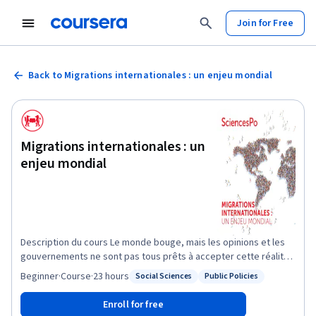
Join for Free
Back to Migrations internationales : un enjeu mondial
Migrations internationales : un
enjeu mondial
Description du cours Le monde bouge, mais les opinions et les
gouvernements ne sont pas tous prêts à accepter cette réalité
mal connue. La question affecte à la fois les Etats, mais aussi la
Beginner
·
Course
·
23 hours
Social Sciences
Public Policies
Status: Social Sciences
Status: Public Policies
planète, dans un processus de mondialisation et de
régionalisation des migrations, et pose de nouvelles questions
Enroll for free
aux relations internationales, en y incluant le sud. Ce cours