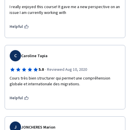
I really enjoyed this course! It gave me a new perspective on an 
issue I am currently working with 
Helpful
C
Caroline Tapia
·
5.0
Reviewed Aug 10, 2020
Cours très bien structurer qui permet une compréhension 
globale et internationale des migrations.
Helpful
J
JONCHERES Marion