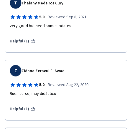
T
Thaiany Medeiros Cury
·
5.0
Reviewed Sep 8, 2021
very good but need some updates
Helpful (1)
Z
Zidane Zeraoui El Awad
·
5.0
Reviewed Aug 22, 2020
Buen curso, muy didáctico
Helpful (1)