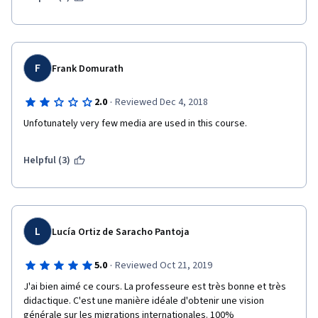
gagnant » ? Le Forum Mondial sur la Migration et le
Développement : l’évolution des objectifs L’avenir du Forum Le
droit à la mobilité, un droit fondamental de l’homme Pour ou
contre la liberté de circulation La société civile et la gouvernance
globale de la migration Les OIG et les ONG
F
Frank Domurath
·
2.0
Reviewed Dec 4, 2018
Unfotunately very few media are used in this course. 
Helpful (3)
L
Lucía Ortiz de Saracho Pantoja
·
5.0
Reviewed Oct 21, 2019
J'ai bien aimé ce cours. La professeure est très bonne et très 
didactique. C'est une manière idéale d'obtenir une vision 
générale sur les migrations internationales. 100% 