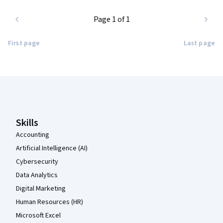
Page 1 of 1
First page
Last page
Coursera Footer
Skills
Accounting
Artificial Intelligence (AI)
Cybersecurity
Data Analytics
Digital Marketing
Human Resources (HR)
Microsoft Excel