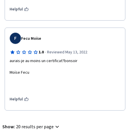
Helpful
F
Fecu Moïse
·
1.0
Reviewed May 13, 2022
aurais-je au moins un certificat?bonsoir
Moïse Fecu
Helpful
Show
:
20 results per page