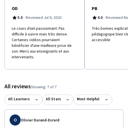
OD
PB
·
·
5.0
Reviewed Jul 9, 2020
4.0
Reviewed No
Le cours était passionnant. Pas
T​rès bonnes explica
difficile à suivre mais très dense.
pédagogique bien st
Certaines vidéos pourraient
accessible
bénéficier d'une meilleure prise de
son. Merci aux enseignants et aux
intervenants.
All reviews
Showing: 7 of 7
All Learners
All Stars
Most Helpful
O
Olivier Durand-Evrard