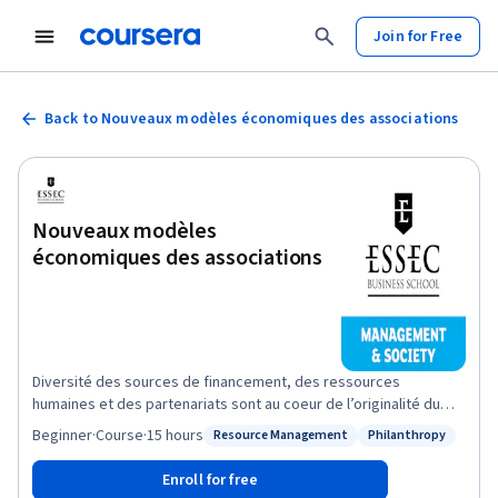
Join for Free
Back to Nouveaux modèles économiques des associations
Nouveaux modèles
économiques des associations
Diversité des sources de financement, des ressources
humaines et des partenariats sont au coeur de l’originalité du
modèle économique associatif. Dans un contexte de besoins
Beginner
·
Course
·
15 hours
Resource Management
Philanthropy
Status: Resource Management
Status: Philanthropy
sociaux et environnementaux croissants en quantité et en
complexité sur les territoires et de raréfaction des subventions
Enroll for free
publiques, comment hybrider toujours davantage votre modèle