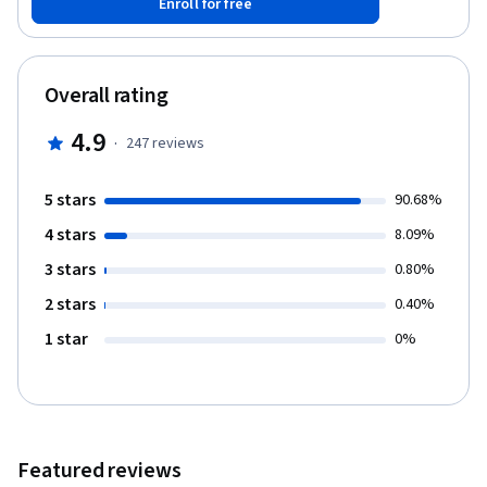
Enroll for free
el empleo correcto y benéfico de la ciencia en general y de la
química en particular.
Overall rating
4.9
·
247
reviews
5 stars
90.68%
4 stars
8.09%
3 stars
0.80%
2 stars
0.40%
1 star
0%
Featured reviews