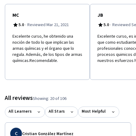
MC
JB
·
·
5.0
Reviewed Mar 21, 2021
5.0
Reviewed Se
Excelente curso, he obtenido una
Excelente curso, es 
noción de todo lo que implican las
que como estudiante
armas químicas y el órgano que lo
profesionales conoc
regula. Además, de los tipos de armas
procesos quimicos 
químicas.Recomendable.
nuestros esfuerzos ha
All reviews
Showing: 20 of 106
All Learners
All Stars
Most Helpful
C
Cristian González Martínez