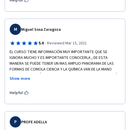
de la humanidad
Helpful
M
Miguel Sosa Zaragoza
·
5.0
Reviewed Mar 15, 2021
EL CURSO TIENE INFORMACIÓN MUY IMPORTANTE QUE SE 
IGNORA MUCHO Y ES IMPORTANTE CONOCERLA , DE ESTA 
MANERA SE PUEDE TENER UN MAS AMPLIO PANORAMA DE LAS 
FORMAS DE COMOLA CIENCIA Y LA QUÍMICA VAN DE LA MANO 
PARA LA SUERACIÓN Y AVANCE SE  LA HUMANIDAD PERO TAMBIÉN 
Show more
PUEDE USARSE PARA SU ANIQUILACIÓN O MARGINACIÓN 
CONJUNTAMENTE SE AYUDA O AFECTA AL MEDIO AMBIENTE.
Helpful
P
PROFE ADELLA