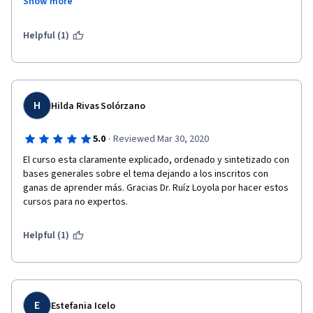
Show more
RESPETOS ES UN EMINENTE CATEDRÁTICO DE LA UNAM CON UN 
GRAN CONOCIMIENTO SOBRE LA MATERIA Y UNA BASTA 
EXPERIENCIA.
Helpful (1)
H
Hilda Rivas Solórzano
·
5.0
Reviewed Mar 30, 2020
El curso esta claramente explicado, ordenado y sintetizado con 
bases generales sobre el tema dejando a los inscritos con 
ganas de aprender más. Gracias Dr. Ruíz Loyola por hacer estos 
cursos para no expertos.
Helpful (1)
E
Estefania Icelo