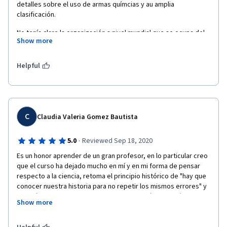
detalles sobre el uso de armas químcias y au amplia 
clasificación. 
No tenía claro la organización a nivel mundial que se ocupa del 
Show more
.control, elimicación y transferencia de armamento químico. Me 
llamó mucho la atención la forma tan irresponsable de eliminar 
las armas sobrantes una vez que concluyeron los diferentes 
Helpful
conflictos armados, usando el mar como almacen de los 
excedentes de armas sin visualizar las consecuencias al paso 
del tiempo. 
En resumen, es un curso que nos proporciona conocimientos y 
C
Claudia Valeria Gomez Bautista
sobre todo nos invita a tomar conciencia  a favor de una 
Química para el bien de la humanidad.
·
5.0
Reviewed Sep 18, 2020
Me gusto mucho y lo recomendaría ampliamente.
Es un honor aprender de un gran profesor, en lo particular creo 
que el curso ha dejado mucho en mí y en mi forma de pensar 
respecto a la ciencia, retoma el principio histórico de "hay que 
conocer nuestra historia para no repetir los mismos errores" y 
también te hace pensar que no todos son números, fórmulas, 
Show more
experimentos; sino que también cada buen científico tiene una 
filosofía muy hermosa dentro de sí para trabajar en beneficio 