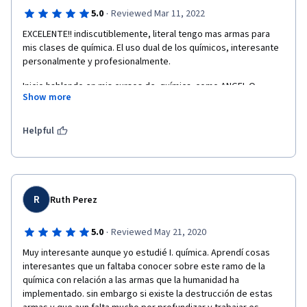
·
5.0
Reviewed Mar 11, 2022
EXCELENTE!! indiscutiblemente, literal tengo mas armas para 
mis clases de química. El uso dual de los químicos, interesante 
personalmente y profesionalmente. 
Inicio hablando en mis cursos de  química  como ANGEL O 
Show more
DEMONIO , así que estuve atenta e impresionada de la 
información tan bien descrita , organizada y con una voz tan 
empática . GRACIAS!!!  
Helpful
R
Ruth Perez
·
5.0
Reviewed May 21, 2020
Muy interesante aunque yo estudié I. química. Aprendí cosas 
interesantes que un faltaba conocer sobre este ramo de la 
química con relación a las armas que la humanidad ha 
implementado. sin embargo si existe la destrucción de estas 