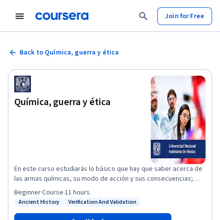
Join for Free
Back to Química, guerra y ética
Química, guerra y ética
En este curso estudiarás lo básico que hay que saber acerca de
las armas químicas, su modo de acción y sus consecuencias;
estudiarás los esfuerzos que se han hecho y se siguen haciendo
Beginner
·
Course
·
11 hours
para la eliminación de esas armas en los niveles local y global.
Ancient History
Verification And Validation
Status: Ancient History
Status: Verification And Validation
Tendrás información sobre el uso dual (para bien y para mal) de
sustancias y procesos químicos y la importancia de la ética para