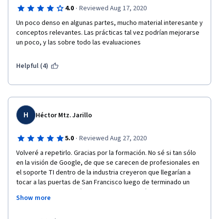
·
4.0
Reviewed Aug 17, 2020
Un poco denso en algunas partes, mucho material interesante y 
conceptos relevantes. Las prácticas tal vez podrían mejorarse 
un poco, y las sobre todo las evaluaciones
Helpful (4)
H
Héctor Mtz. Jarillo
·
5.0
Reviewed Aug 27, 2020
Volveré a repetirlo. Gracias por la formación. No sé si tan sólo 
en la visión de Google, de que se carecen de profesionales en 
el soporte TI dentro de la industria creyeron que llegarían a 
tocar a las puertas de San Francisco luego de terminado un 
curso como este, a mí si me lo parece y haré lo posible por 
Show more
trabajar por allá y en otros países. Yo esperaría tomar la 
seguridad como el punto medio antes de tocar la cumbre que 