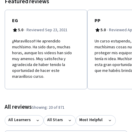
Featured reviews
EG
PP
·
·
5.0
Reviewed Sep 23, 2021
5.0
Reviewed Apr
¡¡Maravilloso!! He aprendido
Un curso estupendo,
muchísimo. Ha sido duro, muchas
muchísimas cosas nu
horas, aunque los videos han sido
proteger mis equipos
muy amenos. Muy satisfecha y
tenía ni idea. Muchís
agradecida de haber tenido la
esta gran oportunid
oportunidad de hacer este
que me habéis brind
maravilloso curso.
All reviews
Showing: 20 of 871
All Learners
All Stars
Most Helpful