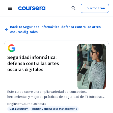
Join for Free
Back to Seguridad informática: defensa contra las artes
oscuras digitales
Seguridad informática:
defensa contra las artes
oscuras digitales
Este curso cubre una amplia variedad de conceptos,
herramientas y mejores prácticas de seguridad de TI. Introduce
amenazas y ataques, y las muchas formas en que pueden
Beginner
·
Course
·
36 hours
aparecer. Te daremos algunos antecedentes de algoritmos de
Data Security
Identity and Access Management
Status: Data Security
Status: Identity and Access Management
cifrado y cómo se utilizan para salvaguardar los datos. Luego,