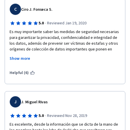
C
Ciro J. Fonseca S.
·
5.0
Reviewed Jan 19, 2020
Es muy importante saber las medidas de seguridad necesarias 
para garantizar la privacidad, confidencialidad e integridad de 
los datos, además de prevenir ser víctimas de estafas y otros 
orígenes de colección de datos importantes que ponen en 
riesgo cualquier objeto de valor.  Este curso me ha enseñado 
Show more
las formas de detectar y prevenir irumpir de manera ilegal a los 
sistemas.
Helpful (6)
J
J. Miguel Rivas
·
5.0
Reviewed Nov 28, 2019
Es excelente, desde la información que se dicta de la mano de 