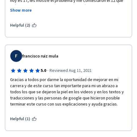
hoy es 17, les mostré el problema y me contestaron el 12 que 
veían un error "continuado" y que se ponían a trabajar en 
Show more
solucionarlo. 

Mi calificación y fin del curso dependia de hacer estos 2 
qwiklab. 

Helpful (2)
Hoy es 17, he podido finalmente acabar las prácticas, y no 
puedo opinar abiertamente sobre lo que me parecen porque 
me bloquearían, el curso, y el departamento de IT de qwiklab 
todavía no se ha puesto en contacto conmigo.
F
francisco ruiz mula
·
5.0
Reviewed Aug 11, 2021
Este curso, me ha servido de poco. Además de pagar 2 meses, 
tener problemas con los módulos 2, 3, 4, 5. Dudo que esto sirva 
Gracias a todos por darme la oportunidad de mejorar en mi 
para trabajar en IT, salvo que tengas la oportunidad de entrar 
carrera y de este curso tan importante para mi un abrazo a 
en Amazon, y que tengas una oportunidad de entrar en el 
todos los que se dejaron la piel en los videos y en los textos y 
departamento de IT y crecer desde dentro. Y ya evolucionar. 
traducciones y las personas de google que hicieron posible 
De lo contrario, sirve de poco.
terminar este curso con sus explicaciones y ayuda gracias.
Helpful (1)