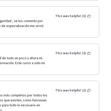
s de datos. Espero para 
 llegar de mejor manera la 
ienes nos compartieron sus 
iferente, no soy tan joven 
This was helpful (3)
 entendí es que pude 
guridad , se los comento por 
tudio consistente. Me siento 
de especialización me sirvió 
n intensiva, lo único triste es 
s foros o respuestas muy 
uvimos que hacer de manera 
ayor para la investigación, yo 
de entrada y salida 
This was helpful (3)
odo lo aprendido en orden y 
í de todo un poco y ahora mi 
dad conocerlos en persona, soy 
ormación. Este curso a sido mi 
This was helpful (2)
los más completos por todos los 
os que existen, como funcionan 
s para todo lo necesario en 
s.