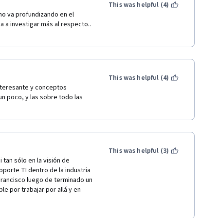
This was helpful (4)
no va profundizando en el 
 a investigar más al respecto.. 
This was helpful (4)
teresante y conceptos 
n poco, y las sobre todo las 
This was helpful (3)
 tan sólo en la visión de 
orte TI dentro de la industria 
Francisco luego de terminado un 
e por trabajar por allá y en 
el punto medio antes de tocar 
lente nivel el rol de soporte: 