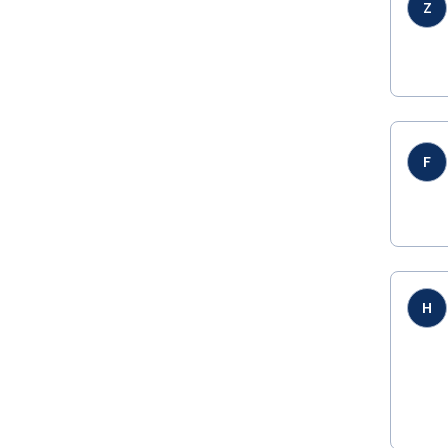
Z
F
H