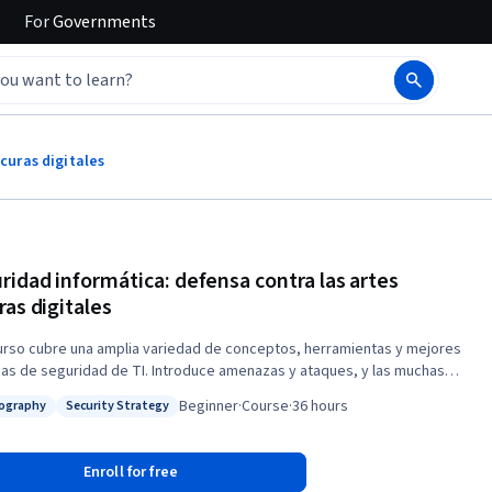
For
Governments
curas digitales
ridad informática: defensa contra las artes
ras digitales
urso cubre una amplia variedad de conceptos, herramientas y mejores
cas de seguridad de TI. Introduce amenazas y ataques, y las muchas
 en que pueden aparecer. Te daremos algunos antecedentes de
Beginner
·
Course
·
36 hours
ography
Security Strategy
tmos de cifrado y cómo se utilizan para salvaguardar los datos. Luego,
: Cryptography
Status: Security Strategy
mergiremos en los tres sistemas de seguridad de la información:
icación, autorización y contabilidad. También cubriremos soluciones de
Enroll for free
dad de red, que van desde Firewalls hasta opciones de encriptación de