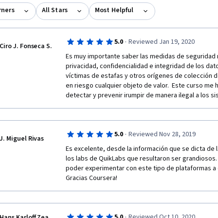
rners
All Stars
Most Helpful
·
5.0
Reviewed Jan 19, 2020
Ciro J. Fonseca S.
Es muy importante saber las medidas de seguridad ne
privacidad, confidencialidad e integridad de los dat
víctimas de estafas y otros orígenes de colección 
en riesgo cualquier objeto de valor.  Este curso me 
detectar y prevenir irumpir de manera ilegal a los s
·
5.0
Reviewed Nov 28, 2019
J. Miguel Rivas
Es excelente, desde la información que se dicta de 
los labs de QuikLabs que resultaron ser grandiosos. 
poder experimentar con este tipo de plataformas a d
Gracias Coursera!
·
5.0
Reviewed Oct 10, 2020
Hans Karloff Zea