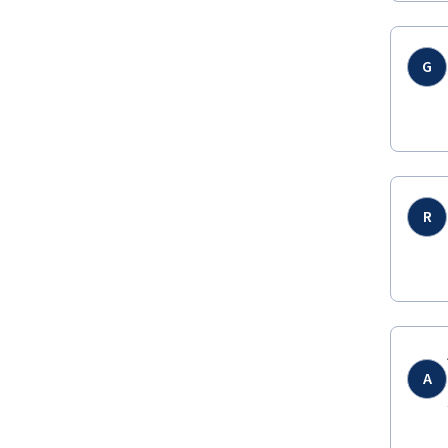
G
R
A