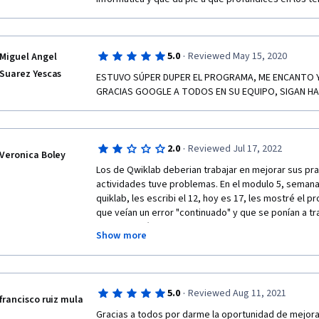
·
5.0
Reviewed May 15, 2020
Miguel Angel
Suarez Yescas
ESTUVO SÚPER DUPER EL PROGRAMA, ME ENCANTO Y
GRACIAS GOOGLE A TODOS EN SU EQUIPO, SIGAN HAsI
·
2.0
Reviewed Jul 17, 2022
Veronica Boley
Los de Qwiklab deberian trabajar en mejorar sus pract
actividades tuve problemas. En el modulo 5, semana
quiklab, les escribi el 12, hoy es 17, les mostré el 
que veían un error "continuado" y que se ponían a trab
Mi calificación y fin del curso dependia de hacer esto
Show more
Hoy es 17, he podido finalmente acabar las prácticas
abiertamente sobre lo que me parecen porque me blo
departamento de IT de qwiklab todavía no se ha pu
·
5.0
Reviewed Aug 11, 2021
francisco ruiz mula
Gracias a todos por darme la oportunidad de mejorar