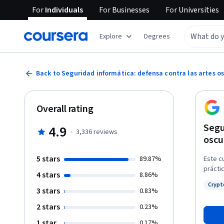
For
Individuals
For
Businesses
For
Universities
Explore
Degrees
Back to Seguridad informática: defensa contra las artes os
Overall rating
Segu
4.9
·
3,336
reviews
oscu
5 stars
89.87%
Este c
prácti
4 stars
8.86%
formas
Crypt
algori
3 stars
Status
0.83%
nos su
2 stars
0.23%
autent
seguri
1 star
0.17%