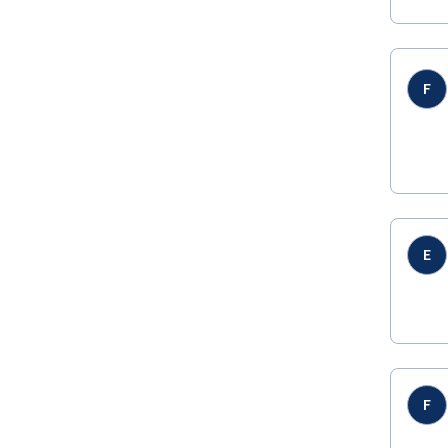
F
E
F