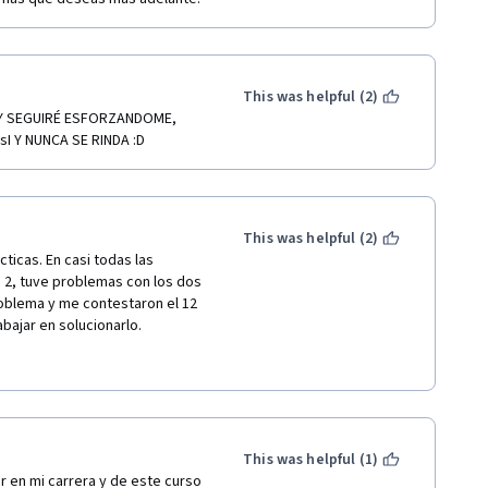
This was helpful (2)
 SEGUIRÉ ESFORZANDOME, 
 Y NUNCA SE RINDA :D
This was helpful (2)
icas. En casi todas las 
 2, tuve problemas con los dos 
problema y me contestaron el 12 
ajar en solucionarlo. 

s 2 qwiklab. 

, y no puedo opinar 
quearían, el curso, y el 
esto en contacto conmigo.
This was helpful (1)
 en mi carrera y de este curso 