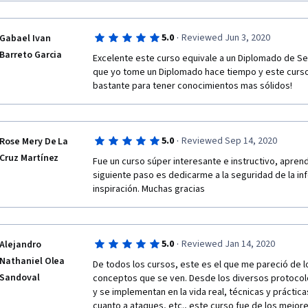
la programación de sistemas de seguridad o de base
entonces ya hablar y escribir en inglés para hacerles
experiencia y los sentimientos que me generaron qu
·
5.0
Reviewed Jun 3, 2020
Gabael Ivan
experiencias; yo estoy en una situación totalmente d
Barreto Garcia
como cuando ellos iniciaron, pero sin duda algo que
Excelente este curso equivale a un Diplomado de Se
comprender y asimilar muchas cosas, pero que el es
que yo tome un Diplomado hace tiempo y este curso 
nuevamente más que motivado, ha sido duro esta visió
bastante para tener conocimientos mas sólidos!
notar en los compañeros falta de compromiso en lo
apresuradas. Esta vez por el tipo de programa lo t
intensiva, lo que ha requerido de un uso del tiempo m
lo he hecho muy feliz antes y después de mi horario 
·
5.0
Reviewed Sep 14, 2020
Rose Mery De La
establecido, lo mismo los fines de semana. Pondré t
Cruz Martínez
Fue un curso súper interesante e instructivo, aprend
seguiré estudiando. Estoy muy feliz, espero de ver
siguiente paso es dedicarme a la seguridad de la inf
su fan.  <3
inspiración. Muchas gracias
·
5.0
Reviewed Jan 14, 2020
Alejandro
Nathaniel Olea
De todos los cursos, este es el que me pareció de 
Sandoval
conceptos que se ven. Desde los diversos protocol
y se implementan en la vida real, técnicas y práctica
cuanto a ataques, etc., este curso fue de los mejore