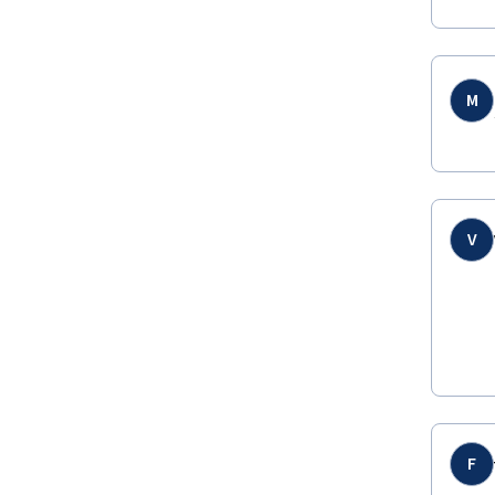
M
V
F