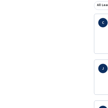
All Lea
C
J