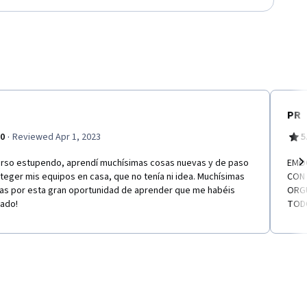
PR
·
.0
Reviewed Apr 1, 2023
5
urso estupendo, aprendí muchísimas cosas nuevas y de paso
EMOC
teger mis equipos en casa, que no tenía ni idea. Muchísimas
CON 
Ne
ias por esta gran oportunidad de aprender que me habéis
ORGU
dado!
TOD