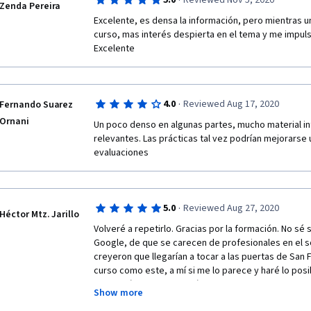
·
5.0
Reviewed Nov 5, 2020
Zenda Pereira
Excelente, es densa la información, pero mientras u
curso, mas interés despierta en el tema y me impulsa
Excelente
·
4.0
Reviewed Aug 17, 2020
Fernando Suarez
Ornani
Un poco denso en algunas partes, mucho material in
relevantes. Las prácticas tal vez podrían mejorarse u
evaluaciones
·
5.0
Reviewed Aug 27, 2020
Héctor Mtz. Jarillo
Volveré a repetirlo. Gracias por la formación. No sé si
Google, de que se carecen de profesionales en el sop
creyeron que llegarían a tocar a las puertas de San 
curso como este, a mí si me lo parece y haré lo posibl
otros países. Yo esperaría tomar la seguridad como 
Show more
la cumbre que me apetece luego de dominar a un exce