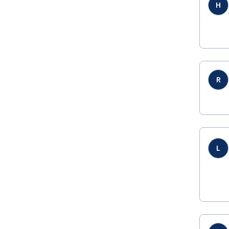
H
R
L