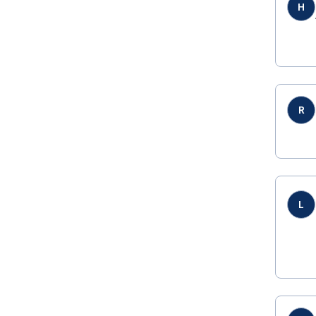
H
R
L