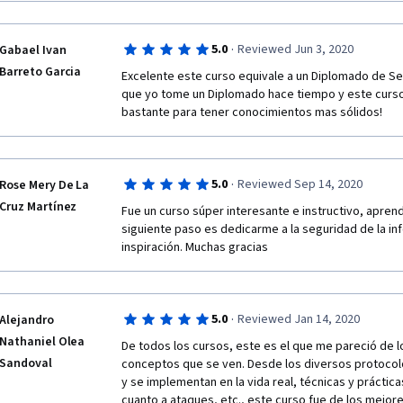
la programación de sistemas de seguridad o de base
entonces ya hablar y escribir en inglés para hacerles
experiencia y los sentimientos que me generaron qu
·
5.0
Reviewed Jun 3, 2020
Gabael Ivan
experiencias; yo estoy en una situación totalmente d
Barreto Garcia
como cuando ellos iniciaron, pero sin duda algo que
Excelente este curso equivale a un Diplomado de Se
comprender y asimilar muchas cosas, pero que el es
que yo tome un Diplomado hace tiempo y este curso 
nuevamente más que motivado, ha sido duro esta visió
bastante para tener conocimientos mas sólidos!
notar en los compañeros falta de compromiso en lo
apresuradas. Esta vez por el tipo de programa lo t
intensiva, lo que ha requerido de un uso del tiempo m
lo he hecho muy feliz antes y después de mi horario 
·
5.0
Reviewed Sep 14, 2020
Rose Mery De La
establecido, lo mismo los fines de semana. Pondré t
Cruz Martínez
Fue un curso súper interesante e instructivo, aprend
seguiré estudiando. Estoy muy feliz, espero de ver
siguiente paso es dedicarme a la seguridad de la inf
su fan.  <3
inspiración. Muchas gracias
·
5.0
Reviewed Jan 14, 2020
Alejandro
Nathaniel Olea
De todos los cursos, este es el que me pareció de 
Sandoval
conceptos que se ven. Desde los diversos protocol
y se implementan en la vida real, técnicas y práctica
cuanto a ataques, etc., este curso fue de los mejore