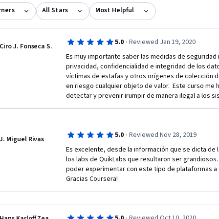
rners
All Stars
Most Helpful
·
5.0
Reviewed Jan 19, 2020
Ciro J. Fonseca S.
Es muy importante saber las medidas de seguridad ne
privacidad, confidencialidad e integridad de los dat
víctimas de estafas y otros orígenes de colección 
en riesgo cualquier objeto de valor.  Este curso me 
detectar y prevenir irumpir de manera ilegal a los s
·
5.0
Reviewed Nov 28, 2019
J. Miguel Rivas
Es excelente, desde la información que se dicta de 
los labs de QuikLabs que resultaron ser grandiosos. 
poder experimentar con este tipo de plataformas a d
Gracias Coursera!
·
5.0
Reviewed Oct 10, 2020
Hans Karloff Zea