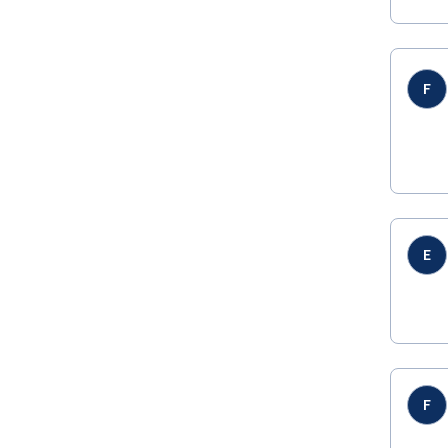
F
E
F