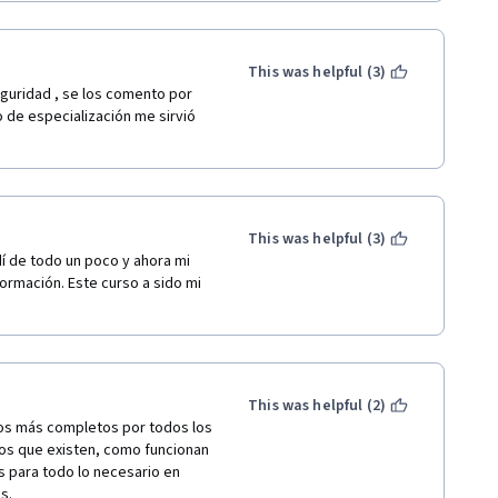
s de datos. Espero para 
 llegar de mejor manera la 
ienes nos compartieron sus 
iferente, no soy tan joven 
This was helpful (3)
 entendí es que pude 
guridad , se los comento por 
tudio consistente. Me siento 
de especialización me sirvió 
n intensiva, lo único triste es 
s foros o respuestas muy 
uvimos que hacer de manera 
ayor para la investigación, yo 
de entrada y salida 
This was helpful (3)
odo lo aprendido en orden y 
í de todo un poco y ahora mi 
dad conocerlos en persona, soy 
ormación. Este curso a sido mi 
This was helpful (2)
los más completos por todos los 
os que existen, como funcionan 
s para todo lo necesario en 
s.