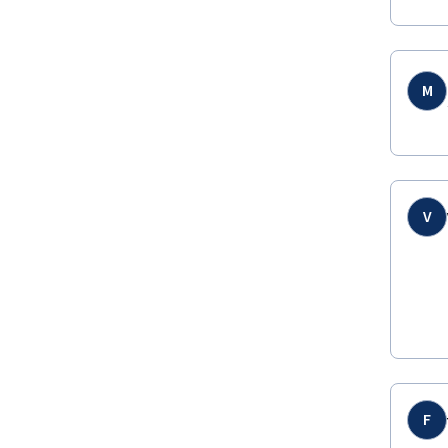
M
V
F