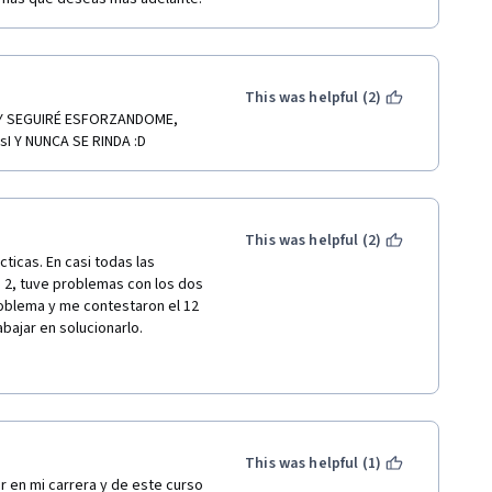
This was helpful (2)
 SEGUIRÉ ESFORZANDOME, 
 Y NUNCA SE RINDA :D
This was helpful (2)
icas. En casi todas las 
 2, tuve problemas con los dos 
problema y me contestaron el 12 
ajar en solucionarlo. 

s 2 qwiklab. 

, y no puedo opinar 
quearían, el curso, y el 
esto en contacto conmigo.
This was helpful (1)
 en mi carrera y de este curso 