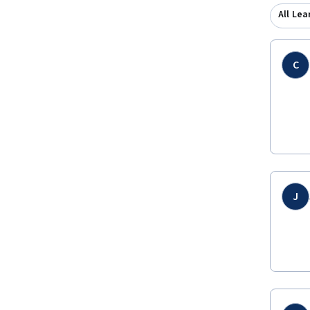
All Lea
C
J