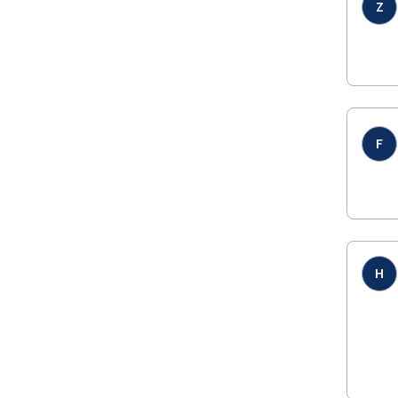
Z
F
H