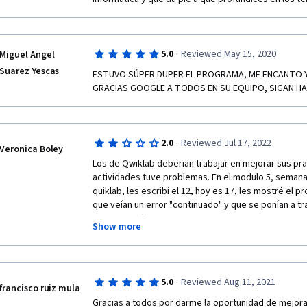
·
5.0
Reviewed May 15, 2020
Miguel Angel
Suarez Yescas
ESTUVO SÚPER DUPER EL PROGRAMA, ME ENCANTO Y
GRACIAS GOOGLE A TODOS EN SU EQUIPO, SIGAN HAsI
·
2.0
Reviewed Jul 17, 2022
Veronica Boley
Los de Qwiklab deberian trabajar en mejorar sus pract
actividades tuve problemas. En el modulo 5, semana
quiklab, les escribi el 12, hoy es 17, les mostré el 
que veían un error "continuado" y que se ponían a trab
Mi calificación y fin del curso dependia de hacer esto
Show more
Hoy es 17, he podido finalmente acabar las prácticas
abiertamente sobre lo que me parecen porque me blo
departamento de IT de qwiklab todavía no se ha pu
·
5.0
Reviewed Aug 11, 2021
francisco ruiz mula
Gracias a todos por darme la oportunidad de mejorar