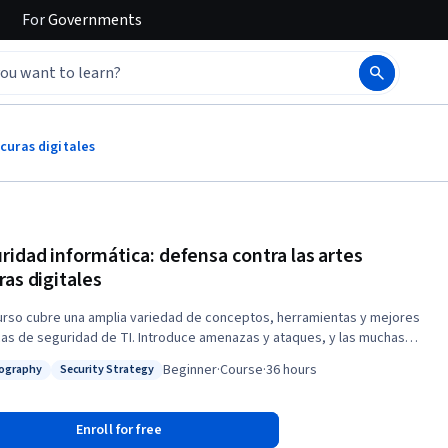
For
Governments
curas digitales
ridad informática: defensa contra las artes
ras digitales
urso cubre una amplia variedad de conceptos, herramientas y mejores
cas de seguridad de TI. Introduce amenazas y ataques, y las muchas
 en que pueden aparecer. Te daremos algunos antecedentes de
Beginner
·
Course
·
36 hours
ography
Security Strategy
tmos de cifrado y cómo se utilizan para salvaguardar los datos. Luego,
: Cryptography
Status: Security Strategy
mergiremos en los tres sistemas de seguridad de la información:
icación, autorización y contabilidad. También cubriremos soluciones de
Enroll for free
dad de red, que van desde Firewalls hasta opciones de encriptación de