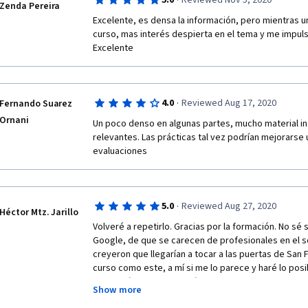
·
5.0
Reviewed Nov 5, 2020
Zenda Pereira
Excelente, es densa la información, pero mientras u
curso, mas interés despierta en el tema y me impulsa
Excelente
·
4.0
Reviewed Aug 17, 2020
Fernando Suarez
Ornani
Un poco denso en algunas partes, mucho material in
relevantes. Las prácticas tal vez podrían mejorarse u
evaluaciones
·
5.0
Reviewed Aug 27, 2020
Héctor Mtz. Jarillo
Volveré a repetirlo. Gracias por la formación. No sé si
Google, de que se carecen de profesionales en el sop
creyeron que llegarían a tocar a las puertas de San 
curso como este, a mí si me lo parece y haré lo posibl
otros países. Yo esperaría tomar la seguridad como 
Show more
la cumbre que me apetece luego de dominar a un exce