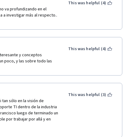
This was helpful (4)
no va profundizando en el 
 a investigar más al respecto.. 
This was helpful (4)
teresante y conceptos 
n poco, y las sobre todo las 
This was helpful (3)
 tan sólo en la visión de 
orte TI dentro de la industria 
Francisco luego de terminado un 
e por trabajar por allá y en 
el punto medio antes de tocar 
lente nivel el rol de soporte: 