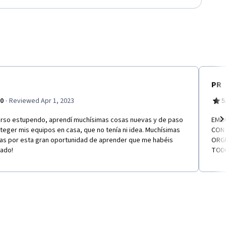
PR
·
.0
Reviewed Apr 1, 2023
5
urso estupendo, aprendí muchísimas cosas nuevas y de paso
EMOC
teger mis equipos en casa, que no tenía ni idea. Muchísimas
CON 
Ne
ias por esta gran oportunidad de aprender que me habéis
ORGU
dado!
TOD