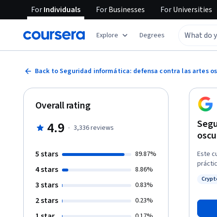
For
Individuals
For
Businesses
For
Universities
Explore
Degrees
Back to Seguridad informática: defensa contra las artes os
Overall rating
Segu
4.9
·
3,336
reviews
oscu
5 stars
89.87%
Este c
prácti
4 stars
8.86%
formas
Crypt
algori
3 stars
Status
0.83%
nos su
2 stars
0.23%
autent
seguri
1 star
0.17%