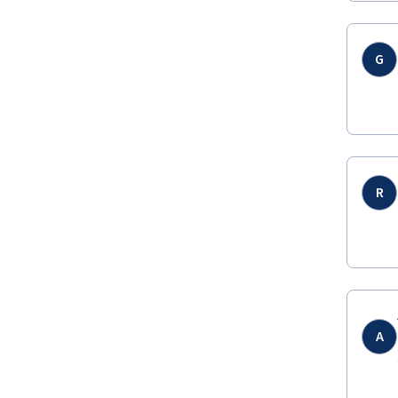
G
R
A