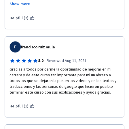
veían un error "continuado" y que se ponían a trabajar en 
Show more
solucionarlo. 

Mi calificación y fin del curso dependia de hacer estos 2 
qwiklab. 

Helpful (2)
Hoy es 17, he podido finalmente acabar las prácticas, y no 
puedo opinar abiertamente sobre lo que me parecen porque 
me bloquearían, el curso, y el departamento de IT de qwiklab 
todavía no se ha puesto en contacto conmigo.
F
francisco ruiz mula
·
5.0
Reviewed Aug 11, 2021
Este curso, me ha servido de poco. Además de pagar 2 meses, 
tener problemas con los módulos 2, 3, 4, 5. Dudo que esto sirva 
Gracias a todos por darme la oportunidad de mejorar en mi 
para trabajar en IT, salvo que tengas la oportunidad de entrar 
carrera y de este curso tan importante para mi un abrazo a 
en Amazon, y que tengas una oportunidad de entrar en el 
todos los que se dejaron la piel en los videos y en los textos y 
departamento de IT y crecer desde dentro. Y ya evolucionar. 
traducciones y las personas de google que hicieron posible 
De lo contrario, sirve de poco.
terminar este curso con sus explicaciones y ayuda gracias.
Helpful (1)