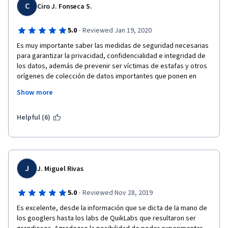
C
Ciro J. Fonseca S.
·
5.0
Reviewed Jan 19, 2020
Es muy importante saber las medidas de seguridad necesarias 
para garantizar la privacidad, confidencialidad e integridad de 
los datos, además de prevenir ser víctimas de estafas y otros 
orígenes de colección de datos importantes que ponen en 
riesgo cualquier objeto de valor.  Este curso me ha enseñado 
Show more
las formas de detectar y prevenir irumpir de manera ilegal a los 
sistemas.
Helpful (6)
J
J. Miguel Rivas
·
5.0
Reviewed Nov 28, 2019
Es excelente, desde la información que se dicta de la mano de 
los googlers hasta los labs de QuikLabs que resultaron ser 