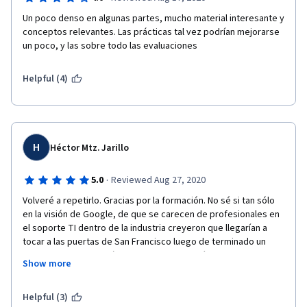
Un poco denso en algunas partes, mucho material interesante y 
conceptos relevantes. Las prácticas tal vez podrían mejorarse 
un poco, y las sobre todo las evaluaciones
Helpful (4)
H
Héctor Mtz. Jarillo
·
5.0
Reviewed Aug 27, 2020
Volveré a repetirlo. Gracias por la formación. No sé si tan sólo 
en la visión de Google, de que se carecen de profesionales en 
el soporte TI dentro de la industria creyeron que llegarían a 
tocar a las puertas de San Francisco luego de terminado un 
curso como este, a mí si me lo parece y haré lo posible por 
Show more
trabajar por allá y en otros países. Yo esperaría tomar la 
seguridad como el punto medio antes de tocar la cumbre que 
me apetece luego de dominar a un excelente nivel el rol de 
Helpful (3)