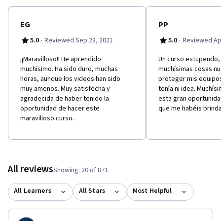
EG
PP
·
·
5.0
Reviewed Sep 23, 2021
5.0
Reviewed Apr
¡¡Maravilloso!! He aprendido
Un curso estupendo,
muchísimo. Ha sido duro, muchas
muchísimas cosas nu
horas, aunque los videos han sido
proteger mis equipos
muy amenos. Muy satisfecha y
tenía ni idea. Muchís
agradecida de haber tenido la
esta gran oportunid
oportunidad de hacer este
que me habéis brind
maravilloso curso.
All reviews
Showing: 20 of 871
All Learners
All Stars
Most Helpful