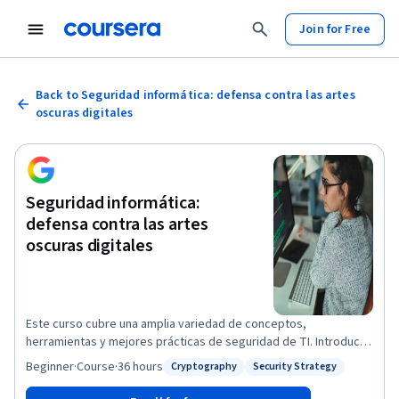
Join for Free
Back to Seguridad informática: defensa contra las artes
oscuras digitales
Seguridad informática:
defensa contra las artes
oscuras digitales
Este curso cubre una amplia variedad de conceptos,
herramientas y mejores prácticas de seguridad de TI. Introduce
amenazas y ataques, y las muchas formas en que pueden
Beginner
·
Course
·
36 hours
Cryptography
Security Strategy
Status: Cryptography
Status: Security Strategy
aparecer. Te daremos algunos antecedentes de algoritmos de
cifrado y cómo se utilizan para salvaguardar los datos. Luego,