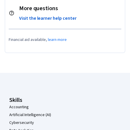
More questions
Visit the learner help center
Financial aid available,
learn more
Coursera Footer
Skills
Accounting
Artificial Intelligence (AI)
Cybersecurity