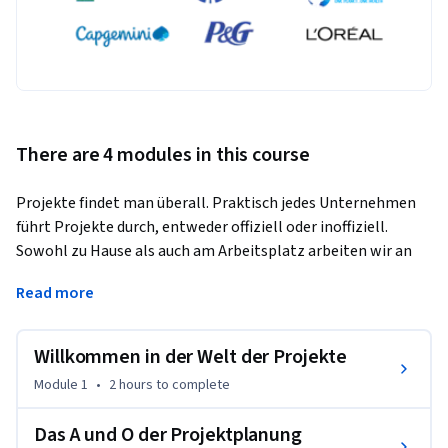
There are 4 modules in this course
Projekte findet man überall. Praktisch jedes Unternehmen 
führt Projekte durch, entweder offiziell oder inoffiziell. 
Sowohl zu Hause als auch am Arbeitsplatz arbeiten wir an 
Projekten. Unabhängig von den äußeren Bedingungen lassen 
Read more
sich Projekte anhand von Planungsgrundsätzen und 
Umsetzungsverfahren effektiver und effizienter gestalten. 
Das Projektmanagement gibt Unternehmen (und den 
Willkommen in der Welt der Projekte
beteiligten Personen) eine einheitliche Sprache sowie einen 
Module 1
•
2 hours
to complete
Rahmen an die Hand, um Projekte zu dimensionieren, eine 
Abfolge von Tätigkeiten festzulegen, Ressourcen zu nutzen 
Das A und O der Projektplanung
und Risiken zu minimieren.