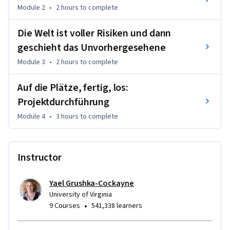
Module 2
•
2 hours
to complete
Dies ist ein Einführungskurs zu den grundlegenden 
Konzepten für die Planung und Ausführung von Projekten. 
Die Welt ist voller Risiken und dann
Wir benennen Faktoren, die zum Projekterfolg führen, und 
geschieht das Unvorhergesehene
erfahren, wie Projekte geplant, analysiert und verwaltet 
Module 3
•
2 hours
to complete
werden. Die Kursteilnehmer lernen modernste Methoden 
sowie die Herausforderungen kennen, die mit verschiedenen 
Auf die Plätze, fertig, los:
Arten von Projekten einhergehen.
Projektdurchführung
Module 4
•
3 hours
to complete
Instructor
Yael Grushka-Cockayne
University of Virginia
•
9 Courses
541,338 learners