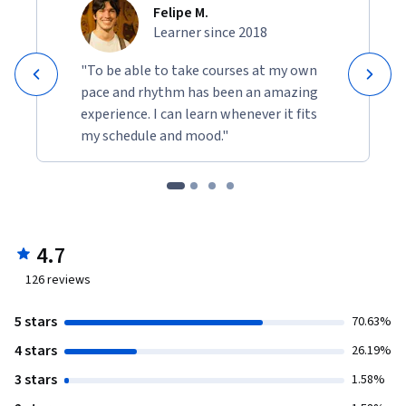
Felipe M.
Learner since 2018
"To be able to take courses at my own
pace and rhythm has been an amazing
experience. I can learn whenever it fits
my schedule and mood."
4.7
126
reviews
5 stars
70.63%
4 stars
26.19%
3 stars
1.58%