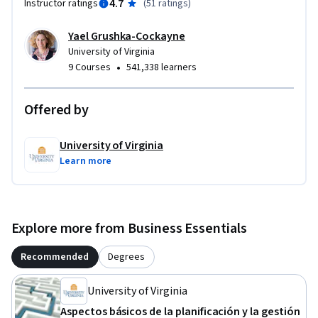
4.7
Instructor ratings
(
51 ratings
)
Yael Grushka-Cockayne
University of Virginia
•
9 Courses
541,338 learners
Offered by
University of Virginia
Learn more
Explore more from Business Essentials
Recommended
Degrees
University of Virginia
Aspectos básicos de la planificación y la gestión