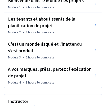
Bienvenue dans le Monde des projets
fournit aux organisations (et aux particuliers) le langage et 
Module 1
•
2 hours
to complete
les cadres nécessaires à la définition de la portée des projets, 
au séquençage des activités, à l’utilisation des ressources et 
Les tenants et aboutissants de la
à la réduction des risques.\n\nCe cours est une introduction 
planification de projet
aux concepts clés de la planification et de l’exécution de 
projets. Nous allons identifier les facteurs qui mènent à la 
Module 2
•
2 hours
to complete
réussite du projet et apprendre à planifier, analyser et gérer 
C’est un monde risqué et l’inattendu
les projets. Les étudiants seront exposés à des 
méthodologies de pointe et à la prise en compte des défis de 
s’est produit
divers types de projets.
Module 3
•
2 hours
to complete
À vos marques, prêts, partez : l’exécution
de projet
Module 4
•
3 hours
to complete
Instructor