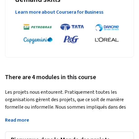
Learn more about Coursera for Business
There are 4 modules in this course
Les projets nous entourent. Pratiquement toutes les 
organisations gèrent des projets, que ce soit de manière 
formelle ou informelle. Nous sommes impliqués dans des 
projets autant chez nous qu’au travail. Les principes de 
Read more
planification et les méthodologies d’exécution de tous les 
environnements peuvent offrir des moyens permettant 
d’exécuter les projets plus efficacement. La gestion de projet 