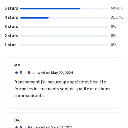
5 stars
68.42%
4 stars
31.57%
3 stars
0%
2 stars
0%
1 star
0%
MM
5
·
Reviewed on May 22, 2024
franchement j'ai beaucoup apprécié et bien été 
formé.les intervenants sont de qualité et de bons 
communicants. 
DA
5
·
Reviewed on Sep 13, 2021