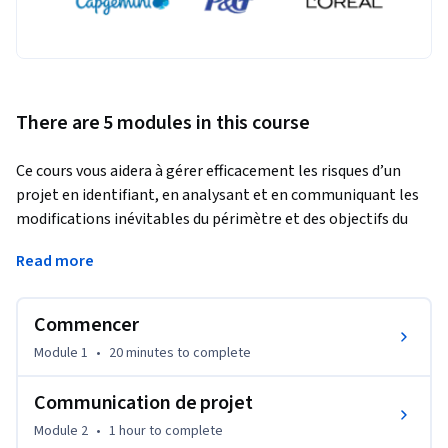
There are 5 modules in this course
Ce cours vous aidera à gérer efficacement les risques d’un 
projet en identifiant, en analysant et en communiquant les 
modifications inévitables du périmètre et des objectifs du 
projet. Vous comprendrez et mettrez en pratique les 
Read more
éléments nécessaires pour mesurer et rendre compte du 
périmètre, du planning et de la performance des coûts du 
projet. Vous serez équipé des outils permettant de gérer les 
Commencer
modifications de la manière la moins perturbante possible 
Module 1
•
20 minutes
to complete
pour votre équipe et les autres parties prenantes du projet.
À la fin de ce cours, vous serez en mesure de :

Communication de projet
1.       Définir les composantes d'un plan de gestion des 
Module 2
•
1 hour
to complete
communications
