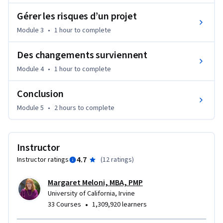
2.       Comprendre l'importance des canaux de 
Gérer les risques d’un projet
communication

Module 3
•
1 hour
to complete
3.       Définir les éléments clés nécessaires pour mesurer et 
rendre compte du périmètre, du planning et de la 

Des changements surviennent
          performance des coûts

4.       Identifier les événements à risque du projet

Module 4
•
1 hour
to complete
5.       Hiérarchiser les risques identifiés

Conclusion
6.       Développer des réponses pour un risque hautement 
prioritaire

Module 5
•
2 hours
to complete
7.       Identifier et analyser les modifications du périmètre du 
projet

8.       Décrire les causes et les conséquences des modifications 
Instructor
du projet

4.7
Instructor ratings
(
12 ratings
)
9.       Définir l'objectif de la conduite d'une session leçons 
tirées
Margaret Meloni, MBA, PMP
University of California, Irvine
•
33 Courses
1,309,920 learners