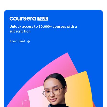
Unlock access to 10,000+ courses with a
subscription
Start trial