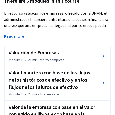
There are 6 modules in this course
En el curso valuación de empresas, ofrecido por la UNAM, el 
administrador financiero enfrentará una decisión financiera 
una vez que una empresa ha llegado al punto en que pueda 
expandirse y adquirir o fusionarse con otras empresas. Antes 
Read more
de tomar tal decisión el administrador financiero deberá 
evaluar las ventajas y desventajas de una integración 
horizontal o vertical, por lo que la empresa deberá valuar  
Valuación de Empresas
primero así misma y en segundo termino a la empresa 
Module 1
•
21 minutes
to complete
objetivo con base en diferentes modelos como Black and 
Scholes, Valor Económico Agregado (EVA), Generación 
Valor financiero con base en los flujos
Económica Operativa (GEO), etc.
netos históricos de efectivo y en los
flujos netos futuros de efectivo
Module 2
•
2 hours
to complete
Valor de la empresa con base en el valor
corregido en libros y con base en la