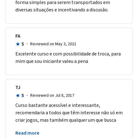
forma simples para serem transportados em 
diversas situações e incentivando a discusão. 
FA
5
·
Reviewed on May 3, 2021
Excelente curso e com possibilidade de troca, para 
mim que sou iniciante valeu a pena
TJ
5
·
Reviewed on Jul 8, 2017
Curso bastante acessível e interessante, 
recomendaria a todos que têm interesse não só em 
criar jogos, mas também qualquer um que busca 
um conhecimento extra sobre video games e a 
Read more
cultura.