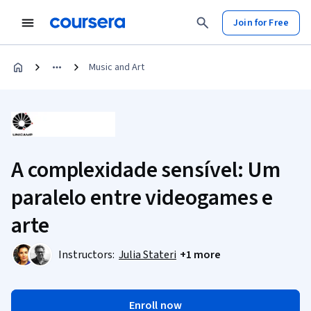
Join for Free
Music and Art
A complexidade sensível: Um
paralelo entre videogames e
arte
Instructors:
Julia Stateri
+1 more
Enroll now