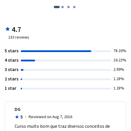
4.7
233
reviews
5 stars
78.20%
4 stars
16.23%
3 stars
2.99%
2 stars
1.28%
1 star
1.28%
DG
5
·
Reviewed on Aug 7, 2016
Curso muito bom que traz diversos conceitos de 