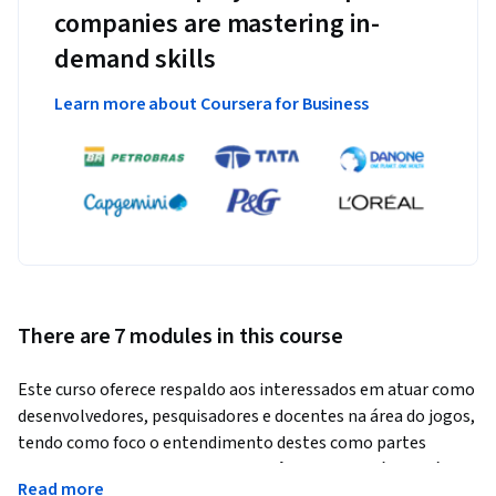
companies are mastering in-
demand skills
Learn more about Coursera for Business
There are 7 modules in this course
Este curso oferece respaldo aos interessados em atuar como 
desenvolvedores, pesquisadores e docentes na área do jogos, 
tendo como foco o entendimento destes como partes 
integrantes da cultura contemporânea e do cenário artístico 
Read more
atual. 