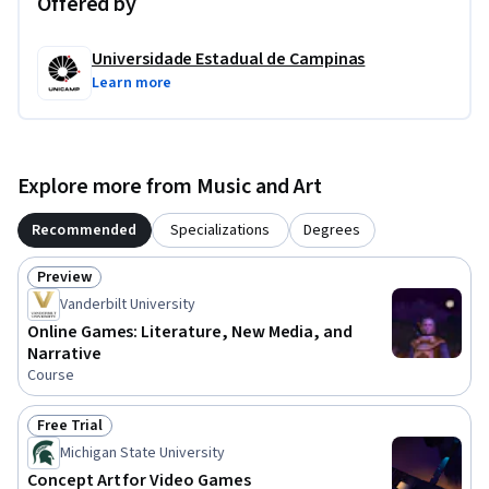
Offered by
Universidade Estadual de Campinas
Learn more
Explore more from Music and Art
Recommended
Specializations
Degrees
Preview
Status: Preview
Vanderbilt University
Online Games: Literature, New Media, and
Narrative
Course
Free Trial
Status: Free Trial
Michigan State University
Concept Art for Video Games