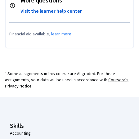
More questions
Visit the learner help center
Financial aid available,
learn more
¹ Some assignments in this course are AI-graded. For these
assignments, your data will be used in accordance with
Coursera's
Privacy Notice
.
Coursera Footer
Skills
Accounting