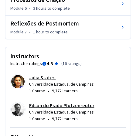
embasamento adequado aos estudantes interessados em 
Module 6
•
3 hours
to complete
explorar as relações entre videogames e arte.
Reflexões de Postmortem
Module 7
•
1 hour
to complete
Instructors
4.8
Instructor ratings
(
16 ratings
)
Julia Stateri
Universidade Estadual de Campinas
•
1 Course
9,772 learners
Edson do Prado Pfutzenreuter
Universidade Estadual de Campinas
•
1 Course
9,772 learners