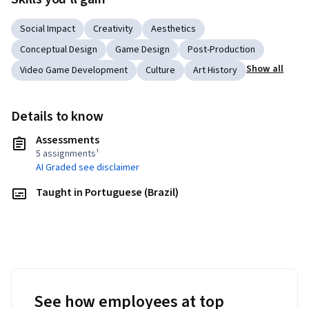
Social Impact
Creativity
Aesthetics
Conceptual Design
Game Design
Post-Production
Show all
Video Game Development
Culture
Art History
Details to know
Assessments
5 assignments¹
AI Graded see disclaimer
Taught in Portuguese (Brazil)
See how employees at top