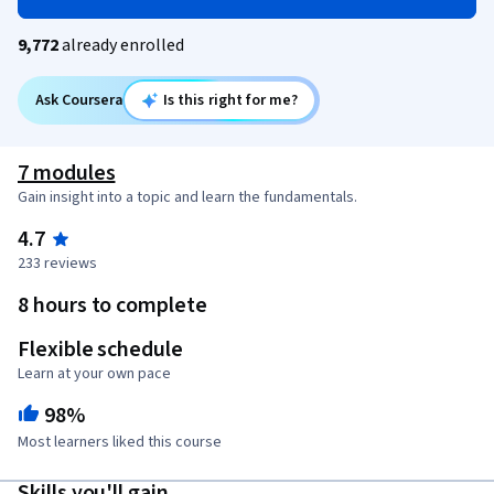
9,772
already enrolled
Ask Coursera
Is this right for me?
7 modules
Gain insight into a topic and learn the fundamentals.
4.7
233 reviews
8 hours to complete
Flexible schedule
Learn at your own pace
98%
Most learners liked this course
Skills you'll gain