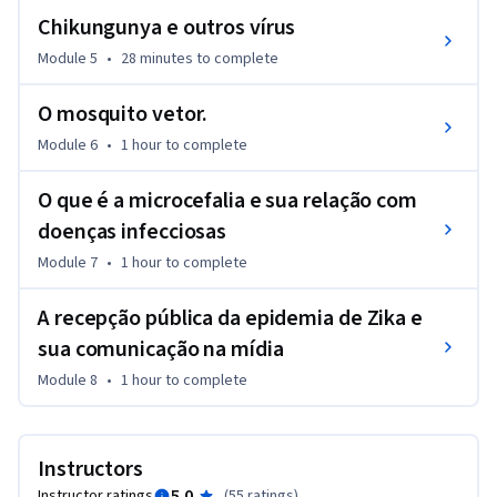
Chikungunya e outros vírus
Se você é professora ou professor e está interessado em 
Module 5
•
28 minutes
to complete
tratar o Zika em sala de aula, também teremos aulas e 
material que vão lhe preparar para tratar sobre Zika em aula.
O mosquito vetor.
Module 6
•
1 hour
to complete
O que é a microcefalia e sua relação com
doenças infecciosas
Module 7
•
1 hour
to complete
A recepção pública da epidemia de Zika e
sua comunicação na mídia
Module 8
•
1 hour
to complete
Instructors
5.0
Instructor ratings
(
55 ratings
)