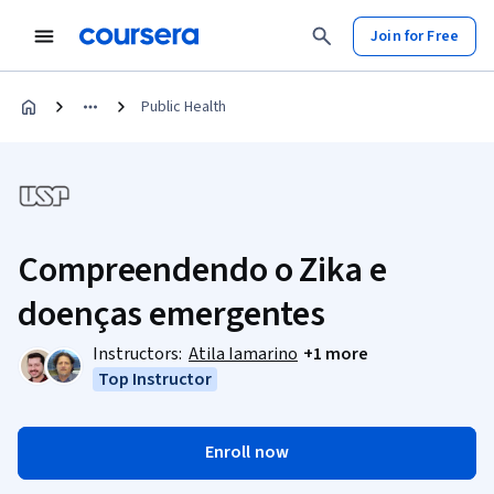
Join for Free
Public Health
Compreendendo o Zika e
doenças emergentes
Instructors:
Atila Iamarino
+1 more
Top Instructor
Enroll now