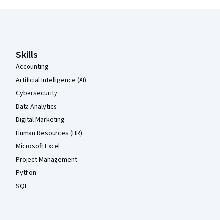
Coursera Footer
Skills
Accounting
Artificial Intelligence (AI)
Cybersecurity
Data Analytics
Digital Marketing
Human Resources (HR)
Microsoft Excel
Project Management
Python
SQL