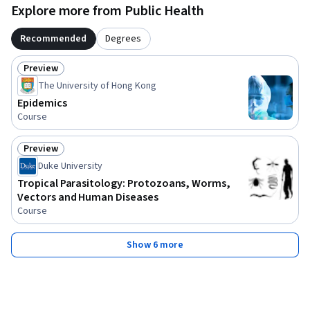
Explore more from Public Health
Recommended
Degrees
Preview
Status: Preview
The University of Hong Kong
Epidemics
Course
Preview
Status: Preview
Duke University
Tropical Parasitology: Protozoans, Worms,
Vectors and Human Diseases
Course
Show 6 more