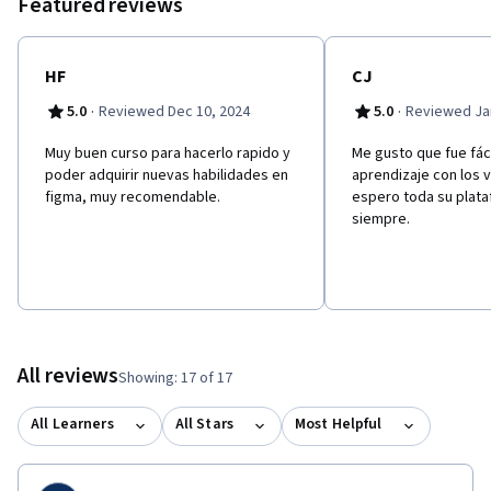
Featured reviews
HF
CJ
·
·
5.0
Reviewed Dec 10, 2024
5.0
Reviewed Jan
Muy buen curso para hacerlo rapido y
Me gusto que fue fáci
poder adquirir nuevas habilidades en
aprendizaje con los 
figma, muy recomendable.
espero toda su plata
siempre.
All reviews
Showing: 17 of 17
All Learners
All Stars
Most Helpful