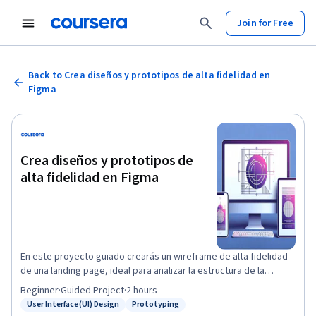
Join for Free
Back to Crea diseños y prototipos de alta fidelidad en
Figma
Crea diseños y prototipos de
alta fidelidad en Figma
En este proyecto guiado crearás un wireframe de alta fidelidad
de una landing page, ideal para analizar la estructura de la
página, su experiencia e interfaz de usuario, facilitando el
Beginner
·
Guided Project
·
2 hours
proceso de construcción a la hora de programar. El producto
User Interface (UI) Design
Prototyping
Status: User Interface (UI) Design
Status: Prototyping
final tendrá la función de representar de manera detallada el