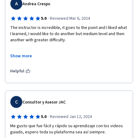
A
Andrea Crespo
·
5.0
Reviewed Mar 6, 2024
The instructor is incredible, it goes to the point and I liked what 
I learned, I would like to do another but medium level and then 
another with greater difficulty.

El instructor es increible, va al grano y me gusto lo aprendido, 
Show more
me gustaría que hiciera otro pero de nivel medio y luego otro 
con mayor dificultad
Helpful
C
Consultor y Asesor JAC
·
5.0
Reviewed Jan 12, 2024
Me gusto que fue fácil y rápido su aprendizaje con los videos 
guiado, espero toda su plataforma sea así siempre. 