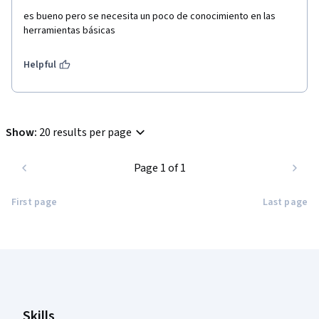
es bueno pero se necesita un poco de conocimiento en las 
herramientas básicas
Helpful
Show
:
20 results per page
Page 1 of 1
First page
Last page
Coursera Footer
Skills