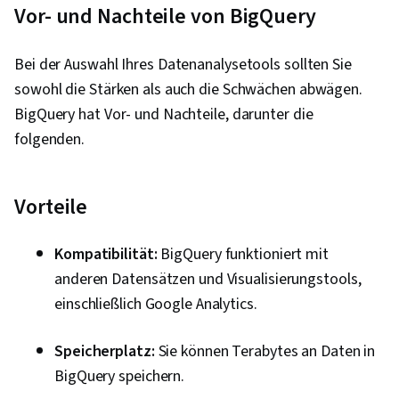
Vor- und Nachteile von BigQuery
Bereinigung von Daten, Daten-Storytelling,
Ggplot2, Interviewing-Fähigkeiten,
Bei der Auswahl Ihres Datenanalysetools sollten Sie
Objektorientierte Programmierung (OOP),
sowohl die Stärken als auch die Schwächen abwägen.
Datenanalyse, Daten-Strukturen, Präsentation
BigQuery hat Vor- und Nachteile, darunter die
der Daten, LinkedIn, Web-Präsenz, Stichproben
folgenden.
(Statistik), Rmarkdown, Python-
Programmierung, NumPy, Pandas (Python-
Paket), Datenverarbeitung, Skripting, Analytik,
Vorteile
Computerprogrammierung, Grundsätze der
Programmierung, Datenmanipulation,
Kompatibilität:
BigQuery funktioniert mit
Analytische Fähigkeiten, SQL, Datengestützte
anderen Datensätzen und Visualisierungstools,
Entscheidungsfindung, Gemeinsame Nutzung
einschließlich Google Analytics.
von Daten, Software zur Datenvisualisierung,
Tableau-Software, Qualität der Daten,
Speicherplatz:
Sie können Terabytes an Daten in
Datenumwandlung, Integrität der Daten,
BigQuery speichern.
Bestimmung des Stichprobenumfangs, Prompt