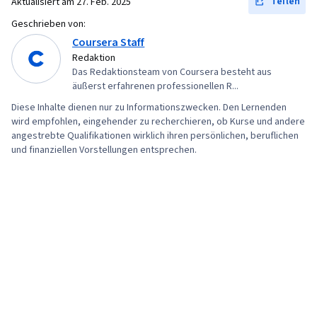
Teilen
Aktualisiert am
27. Feb. 2025
Datenumwandlung, Integrität der Daten,
Geschrieben von:
Bestimmung des Stichprobenumfangs, Prompt
Coursera Staff
Engineering Tools, Google Gemini, Generative
Redaktion
KI, Schnelles Engineering, KI-Kenntnisse,
Das Redaktionsteam von Coursera besteht aus
äußerst erfahrenen professionellen R...
Branding, Berufliche Entwicklung, Stakeholder-
Diese Inhalte dienen nur zu Informationszwecken. Den Lernenden
Management, Dashboard, Analyse,
wird empfohlen, eingehender zu recherchieren, ob Kurse und andere
Kommunikations-Strategien,
angestrebte Qualifikationen wirklich ihren persönlichen, beruflichen
Unternehmensanalyse, Engagement der
und finanziellen Vorstellungen entsprechen.
Interessengruppen, Quantitative Forschung,
Erwartungsmanagement, Problemlösung, Excel-
Formeln, Pivot-Tabellen und Diagramme,
Konsolidierung, Abfragesprachen,
Datenerfassung, Datenbank-Management,
Integration von Daten, Erstellung des
Dashboards, Leitlinien für die Zugänglichkeit
von Webinhalten, Gestaltungselemente und -