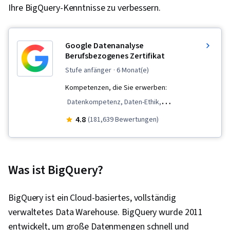
Ihre BigQuery-Kenntnisse zu verbessern.
Google Datenanalyse
Berufsbezogenes Zertifikat
stufe anfänger
· 6 Monat(e)
Kompetenzen, die Sie erwerben:
Datenkompetenz, Daten-Ethik,
Datenvisualisierung, Interaktive
4.8
(181,639 Bewertungen)
Datenvisualisierung, Validierung von Daten,
Tabellenkalkulations-Software, R (Software),
Kommunikation mit Interessenvertretern,
Was ist BigQuery?
Bereinigung von Daten, Daten-Storytelling,
Ggplot2, Interviewing-Fähigkeiten,
BigQuery ist ein Cloud-basiertes, vollständig
Objektorientierte Programmierung (OOP),
verwaltetes Data Warehouse. BigQuery wurde 2011
Datenanalyse, Daten-Strukturen, Präsentation
entwickelt, um große Datenmengen schnell und