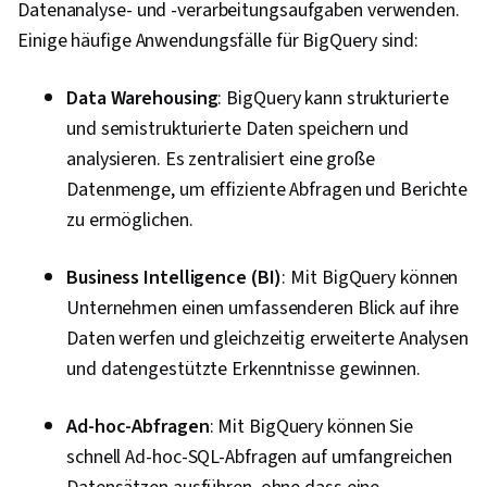
Kommunikations-Strategien,
Datenanalyse- und -verarbeitungsaufgaben verwenden.
Unternehmensanalyse, Engagement der
Einige häufige Anwendungsfälle für BigQuery sind:
Interessengruppen, Quantitative Forschung,
Erwartungsmanagement, Problemlösung, Excel-
Data Warehousing
: BigQuery kann strukturierte
Formeln, Pivot-Tabellen und Diagramme,
und semistrukturierte Daten speichern und
Konsolidierung, Abfragesprachen,
analysieren. Es zentralisiert eine große
Datenerfassung, Datenbank-Management,
Datenmenge, um effiziente Abfragen und Berichte
Integration von Daten, Erstellung des
zu ermöglichen.
Dashboards, Leitlinien für die Zugänglichkeit
Business Intelligence (BI)
: Mit BigQuery können
von Webinhalten, Gestaltungselemente und -
Unternehmen einen umfassenderen Blick auf ihre
prinzipien, Engagement fördern, Technische
Daten werfen und gleichzeitig erweiterte Analysen
Kommunikation, Präsentationen, Relationale
und datengestützte Erkenntnisse gewinnen.
Datenbanken, Datensicherheit,
Dateiverwaltung, Datenerhebung,
Ad-hoc-Abfragen
: Mit BigQuery können Sie
Unstrukturierte Daten, Verwaltung von
schnell Ad-hoc-SQL-Abfragen auf umfangreichen
Metadaten, Datenspeicherung, Datenbanken,