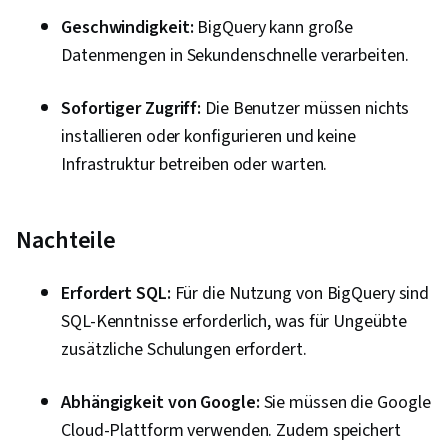
Geschwindigkeit:
BigQuery kann große
Engineering Tools, Google Gemini, Generative
Datenmengen in Sekundenschnelle verarbeiten.
KI, Schnelles Engineering, KI-Kenntnisse,
Branding, Berufliche Entwicklung, Stakeholder-
Sofortiger Zugriff:
Die Benutzer müssen nichts
Management, Dashboard, Analyse,
installieren oder konfigurieren und keine
Kommunikations-Strategien,
Infrastruktur betreiben oder warten.
Unternehmensanalyse, Engagement der
Interessengruppen, Quantitative Forschung,
Erwartungsmanagement, Problemlösung, Excel-
Nachteile
Formeln, Pivot-Tabellen und Diagramme,
Konsolidierung, Abfragesprachen,
Erfordert SQL:
Für die Nutzung von BigQuery sind
Datenerfassung, Datenbank-Management,
SQL-Kenntnisse erforderlich, was für Ungeübte
Integration von Daten, Erstellung des
zusätzliche Schulungen erfordert.
Dashboards, Leitlinien für die Zugänglichkeit
von Webinhalten, Gestaltungselemente und -
Abhängigkeit von Google:
Sie müssen die Google
prinzipien, Engagement fördern, Technische
Cloud-Plattform verwenden. Zudem speichert
Kommunikation, Präsentationen, Relationale