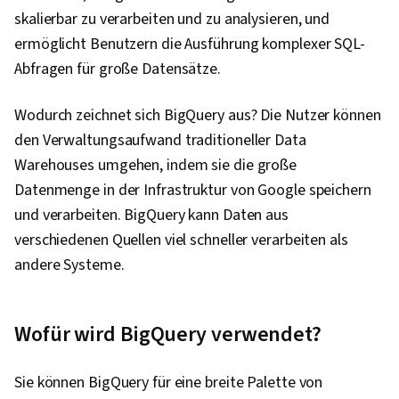
der Daten, LinkedIn, Web-Präsenz, Stichproben
skalierbar zu verarbeiten und zu analysieren, und
(Statistik), Rmarkdown, Python-
ermöglicht Benutzern die Ausführung komplexer SQL-
Programmierung, NumPy, Pandas (Python-
Abfragen für große Datensätze.
Paket), Datenverarbeitung, Skripting, Analytik,
Computerprogrammierung, Grundsätze der
Wodurch zeichnet sich BigQuery aus? Die Nutzer können
Programmierung, Datenmanipulation,
den Verwaltungsaufwand traditioneller Data
Analytische Fähigkeiten, SQL, Datengestützte
Warehouses umgehen, indem sie die große
Entscheidungsfindung, Gemeinsame Nutzung
Datenmenge in der Infrastruktur von Google speichern
von Daten, Software zur Datenvisualisierung,
und verarbeiten. BigQuery kann Daten aus
Tableau-Software, Qualität der Daten,
verschiedenen Quellen viel schneller verarbeiten als
Datenumwandlung, Integrität der Daten,
andere Systeme.
Bestimmung des Stichprobenumfangs, Prompt
Engineering Tools, Google Gemini, Generative
KI, Schnelles Engineering, KI-Kenntnisse,
Wofür wird BigQuery verwendet?
Branding, Berufliche Entwicklung, Stakeholder-
Management, Dashboard, Analyse,
Sie können BigQuery für eine breite Palette von