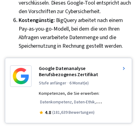
verschlüsseln. Dieses Google-Tool entspricht auch
den Vorschriften zur Cybersicherheit.
Kostengünstig:
BigQuery arbeitet nach einem
Pay-as-you-go-Modell, bei dem die von Ihren
Abfragen verarbeitete Datenmenge und die
Speichernutzung in Rechnung gestellt werden.
Google Datenanalyse
Berufsbezogenes Zertifikat
stufe anfänger
· 6 Monat(e)
Kompetenzen, die Sie erwerben:
Datenkompetenz, Daten-Ethik,
Datenvisualisierung, Interaktive
4.8
(181,639 Bewertungen)
Datenvisualisierung, Validierung von Daten,
Tabellenkalkulations-Software, R (Software),
Kommunikation mit Interessenvertretern,