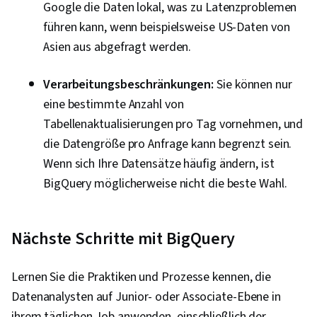
Google die Daten lokal, was zu Latenzproblemen
Datenbanken, Datensicherheit,
führen kann, wenn beispielsweise US-Daten von
Dateiverwaltung, Datenerhebung,
Asien aus abgefragt werden.
Unstrukturierte Daten, Verwaltung von
Metadaten, Datenspeicherung, Datenbanken,
Verarbeitungsbeschränkungen:
Sie können nur
Google Sheets, Datenzugang, Fallstudien, AI-
eine bestimmte Anzahl von
Förderung, Künstliche Intelligenz, Software zur
Tabellenaktualisierungen pro Tag vornehmen, und
Datenanalyse, Portfolio-Verwaltung
die Datengröße pro Anfrage kann begrenzt sein.
Wenn sich Ihre Datensätze häufig ändern, ist
BigQuery möglicherweise nicht die beste Wahl.
Nächste Schritte mit BigQuery
Lernen Sie die Praktiken und Prozesse kennen, die
Datenanalysten auf Junior- oder Associate-Ebene in
ihrem täglichen Job anwenden, einschließlich der