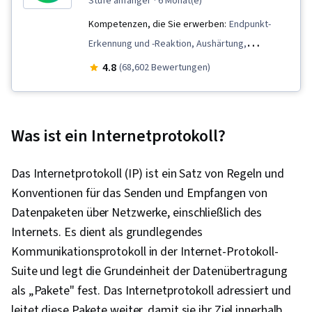
stufe anfänger
· 6 Monat(e)
Kompetenzen, die Sie erwerben:
Endpunkt-
Erkennung und -Reaktion, Aushärtung,
Erkennung von Bedrohungen,
4.8
(68,602 Bewertungen)
Sicherheitsbewußtsein, Netzwerk-Protokolle,
Cyber-Bedrohungsdaten, Modellierung von
Bedrohungen, Management von Bedrohungen,
Was ist ein Internetprotokoll?
Reaktion auf Vorfälle, Fehlersuche,
Management von
Das Internetprotokoll (IP) ist ein Satz von Regeln und
Computersicherheitsvorfällen, Linux, Intrusion
Konventionen für das Senden und Empfangen von
Detection und Prävention, Cybersecurity,
Datenpaketen über Netzwerke, einschließlich des
Netzwerksicherheit, Schwachstellen-
Internets. Es dient als grundlegendes
Management, Bash (Skriptsprache), Web-
Kommunikationsprotokoll in der Internet-Protokoll-
Präsenz, SQL, Python-Programmierung,
Suite und legt die Grundeinheit der Datenübertragung
Management von Zwischenfällen,
als „Pakete" fest. Das Internetprotokoll adressiert und
Datensicherheit, Technische Kommunikation,
leitet diese Pakete weiter, damit sie ihr Ziel innerhalb