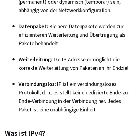
(permanent) oder dynamisch (temporär) sein,
Datenbanken, Unix-Shell, Berechtigung
abhängig von der Netzwerkkonfiguration.
(Computing), Linux-Verwaltung, Relationale
Datenbanken, Beglaubigungen, Datenbank-
Datenpaket:
Kleinere Datenpakete werden zur
Management, Firewall, Netzwerk-Modell,
effizienteren Weiterleitung und Übertragung als
Netzarchitektur, Virtuelle private Netzwerke
Pakete behandelt.
(VPN), Computer-Vernetzung, Cloud-Sicherheit,
Bewertungen der Anfälligkeit, Cloud Computing,
Weiterleitung:
Die IP-Adresse ermöglicht die
Netzinfrastruktur, Allgemeine Netzwerkarbeit,
korrekte Weiterleitung von Paketen an ihr Endziel.
Datei-E/A, Algorithmen, Programm-Entwicklung,
Instandhaltbarkeit, Daten
Verbindungslos:
IP ist ein verbindungsloses
importieren/exportieren,
Protokoll, d. h., es stellt keine dedizierte Ende-zu-
Computerprogrammierung, Automatisierung,
Ende-Verbindung in der Verbindung her. Jedes
Grundsätze der Programmierung, IT-
Paket ist eine unabhängige Einheit.
Automatisierung, Schutz vor Malware,
Kryptographie, Cyber-Sicherheitsstrategie,
Datenverwaltung, Rahmen für das
Was ist IPv4?