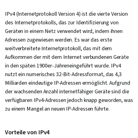
Risikomanagement, MITRE ATT&CK
Rahmenwerk, Identitäts- und
IPv4 (Internetprotokoll Version 4) ist die vierte Version
Zugangsmanagement, Open Web Application
des Internetprotokolls, das zur Identifizierung von
Security Project (OWASP), Risikomanagement,
Geräten in einem Netz verwendet wird, indem ihnen
Rechnungsprüfung, Sicherheit für
Adressen zugewiesen werden. Es war das erste
Unternehmen, Systemüberwachung,
weitverbreitete Internetprotokoll, das mit dem
Risikominderung, Schutz des Vermögens,
Aufkommen der mit dem Internet verbundenen Geräte
Risikoanalyse
in den späten 1900er-Jahreneingeführt wurde. IPv4
nutzt ein numerisches 32-Bit-Adressformat, das 4,3
Milliarden eindeutige IP-Adressen ermöglicht. Aufgrund
der wachsenden Anzahl internetfähiger Geräte sind die
verfügbaren IPv4-Adressen jedoch knapp geworden, was
zu einem Mangel an neuen IP-Adressen führte.
Vorteile von IPv4