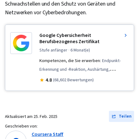
Schwachstellen und den Schutz von Geräten und
Netzwerken vor Cyberbedrohungen.
Google Cybersicherheit
Berufsbezogenes Zertifikat
stufe anfänger
· 6 Monat(e)
Kompetenzen, die Sie erwerben:
Endpunkt-
Erkennung und -Reaktion, Aushärtung,
Erkennung von Bedrohungen,
4.8
(68,602 Bewertungen)
Sicherheitsbewußtsein, Netzwerk-Protokolle,
Cyber-Bedrohungsdaten, Modellierung von
Bedrohungen, Management von Bedrohungen,
Reaktion auf Vorfälle, Fehlersuche,
Teilen
Aktualisiert am
25. Feb. 2025
Management von
Geschrieben von:
Computersicherheitsvorfällen, Linux, Intrusion
Coursera Staff