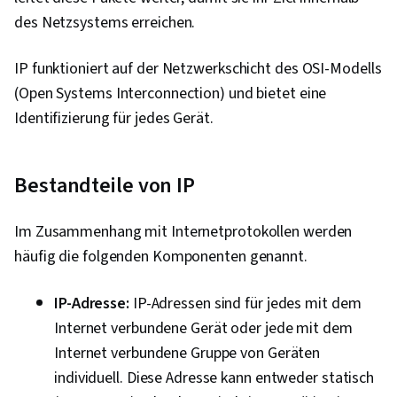
Sicherheitsmanagement, Daten-Ethik,
des Netzsystems erreichen.
Künstliche Intelligenz, AI-Arbeitsabläufe,
Sicherheitsinformationen und
IP funktioniert auf der Netzwerkschicht des OSI-Modells
Ereignisverwaltung (SIEM), Splunk,
(Open Systems Interconnection) und bietet eine
Netzwerkanalyse, TCP/IP, Netzwerk-
Identifizierung für jedes Gerät.
Überwachung, Abfragesprachen, Verwaltung
von Dokumenten, Kontinuierliche Überwachung,
Bestandteile von IP
Sicherheitskontrollen, Überwachung von
Ereignissen, Prompt Engineering Tools, Google
Im Zusammenhang mit Internetprotokollen werden
Gemini, Interviewing-Fähigkeiten, Generative KI,
häufig die folgenden Komponenten genannt.
Schnelles Engineering, KI-Kenntnisse, Branding,
Berufliche Entwicklung, Cyber-Risiko,
IP-Adresse:
IP-Adressen sind für jedes mit dem
Informationssicherheit, Sicherheitsstrategie,
Internet verbundene Gerät oder jede mit dem
Cyber-Angriffe, Betriebssysteme, Linux-
Internet verbundene Gruppe von Geräten
Befehle, Dateiverwaltung, Dateisysteme,
individuell. Diese Adresse kann entweder statisch
Benutzerkonten, Befehlszeilenschnittstelle,