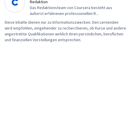
Detection und Prävention, Cybersecurity,
Redaktion
Das Redaktionsteam von Coursera besteht aus
Netzwerksicherheit, Schwachstellen-
äußerst erfahrenen professionellen R...
Management, Bash (Skriptsprache), Web-
Diese Inhalte dienen nur zu Informationszwecken. Den Lernenden
Präsenz, SQL, Python-Programmierung,
wird empfohlen, eingehender zu recherchieren, ob Kurse und andere
Management von Zwischenfällen,
angestrebte Qualifikationen wirklich ihren persönlichen, beruflichen
und finanziellen Vorstellungen entsprechen.
Datensicherheit, Technische Kommunikation,
Sicherheitsmanagement, Daten-Ethik,
Künstliche Intelligenz, AI-Arbeitsabläufe,
Sicherheitsinformationen und
Ereignisverwaltung (SIEM), Splunk,
Netzwerkanalyse, TCP/IP, Netzwerk-
Überwachung, Abfragesprachen, Verwaltung
von Dokumenten, Kontinuierliche Überwachung,
Sicherheitskontrollen, Überwachung von
Ereignissen, Prompt Engineering Tools, Google
Gemini, Interviewing-Fähigkeiten, Generative KI,