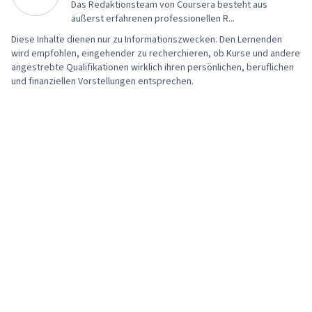
Das Redaktionsteam von Coursera besteht aus
Methoden, Statistik, Arbeitsablauf-
äußerst erfahrenen professionellen R...
Management, Datengestützte
Diese Inhalte dienen nur zu Informationszwecken. Den Lernenden
Entscheidungsfindung, Angewandtes
wird empfohlen, eingehender zu recherchieren, ob Kurse und andere
maschinelles Lernen, Analytische Fähigkeiten,
angestrebte Qualifikationen wirklich ihren persönlichen, beruflichen
und finanziellen Vorstellungen entsprechen.
Methoden des maschinellen Lernens,
Regressionsanalyse, Datenanalyse,
Statistische Analyse, Datenvisualisierung,
Analytik, KI-Kenntnisse, Python-
Programmierung, Maschinelles Lernen,
Portfolio-Verwaltung, Datenwissenschaft,
Künstliche Intelligenz, Präsentation der Daten,
Bewertung des Modells, Statistische
Hypothesenprüfung, Korrelationsanalyse,
Klassifizierungsalgorithmen,
Abweichungsanalyse, Prädiktive Analytik,
Prädiktive Modellierung, Prompt Engineering