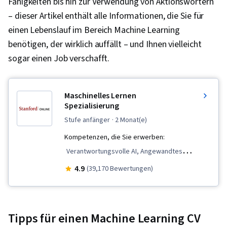
Fähigkeiten bis hin zur Verwendung von Aktionswörtern
– dieser Artikel enthält alle Informationen, die Sie für
einen Lebenslauf im Bereich Machine Learning
benötigen, der wirklich auffällt – und Ihnen vielleicht
sogar einen Job verschafft.
Maschinelles Lernen
Spezialisierung
stufe anfänger
· 2 Monat(e)
Kompetenzen, die Sie erwerben:
Verantwortungsvolle AI, Angewandtes
maschinelles Lernen, Scikit Learn (Bibliothek für
4.9
(39,170 Bewertungen)
maschinelles Lernen), Daten-Ethik,
Klassifizierungsalgorithmen, Prädiktive
Modellierung, Unüberwachtes Lernen,
Tipps für einen Machine Learning CV
Maschinelles Lernen, Tensorflow, Jupyter,