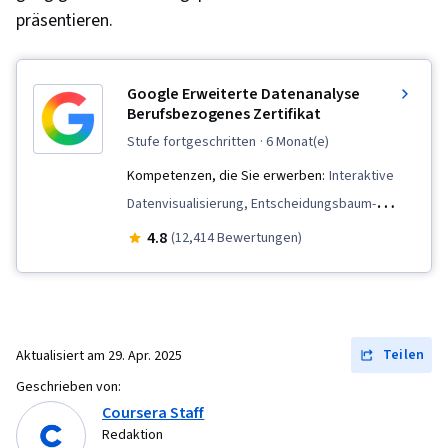
präsentieren.
Modell Ausbildung, NumPy, Reinforcement
Learning, Regressionsanalyse, Logistische
Regression, Technische Merkmale, Python-
Google Erweiterte Datenanalyse
Programmierung, Modell-Optimierung,
Berufsbezogenes Zertifikat
Algorithmen, Vorverarbeitung von Daten,
stufe fortgeschritten
· 6 Monat(e)
Erkennung von Anomalien, Künstliche neuronale
Kompetenzen, die Sie erwerben:
Interaktive
Netze, Dimensionalitätsreduktion, Random
Datenvisualisierung, Entscheidungsbaum-
Forest Algorithmus
Lernen, Interviewing-Fähigkeiten, Deskriptive
4.8
(12,414 Bewertungen)
Statistik, Erweiterte Analytik, NumPy,
Überwachtes Lernen, Statistische Inferenz,
Daten-Strukturen,
Wahrscheinlichkeitsverteilung, Statistische
Teilen
Aktualisiert am
29. Apr. 2025
Modellierung, Bereinigung von Daten, Berufliche
Geschrieben von:
Entwicklung, Wahrscheinlichkeitsrechnung und
Coursera Staff
Statistik, Logistische Regression, Statistische
Redaktion