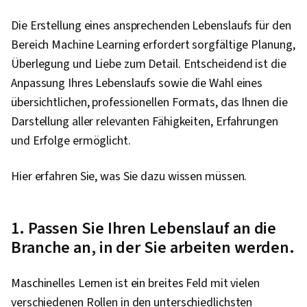
Algorithmen für maschinelles Lernen, Tiefes
Die Erstellung eines ansprechenden Lebenslaufs für den
Lernen, Überwachtes Lernen, Lernen
Bereich Machine Learning erfordert sorgfältige Planung,
übertragen, Künstliche Intelligenz, Bewertung
Überlegung und Liebe zum Detail. Entscheidend ist die
des Modells, Entscheidungsbaum-Lernen,
Anpassung Ihres Lebenslaufs sowie die Wahl eines
Modell Ausbildung, NumPy, Reinforcement
übersichtlichen, professionellen Formats, das Ihnen die
Learning, Regressionsanalyse, Logistische
Darstellung aller relevanten Fähigkeiten, Erfahrungen
Regression, Technische Merkmale, Python-
und Erfolge ermöglicht.
Programmierung, Modell-Optimierung,
Algorithmen, Vorverarbeitung von Daten,
Hier erfahren Sie, was Sie dazu wissen müssen.
Erkennung von Anomalien, Künstliche neuronale
Netze, Dimensionalitätsreduktion, Random
1. Passen Sie Ihren Lebenslauf an die
Forest Algorithmus
Branche an, in der Sie arbeiten werden.
Maschinelles Lernen ist ein breites Feld mit vielen
verschiedenen Rollen in den unterschiedlichsten