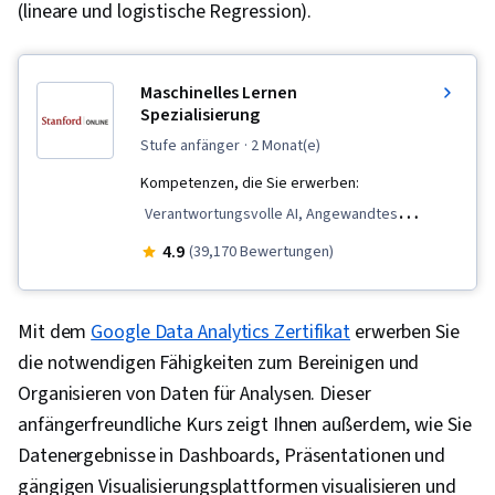
(lineare und logistische Regression).
Maschinelles Lernen
Spezialisierung
stufe anfänger
· 2 Monat(e)
Kompetenzen, die Sie erwerben:
Verantwortungsvolle AI, Angewandtes
maschinelles Lernen, Scikit Learn (Bibliothek für
4.9
(39,170 Bewertungen)
maschinelles Lernen), Daten-Ethik,
Klassifizierungsalgorithmen, Prädiktive
Mit dem
Google Data Analytics Zertifikat
erwerben Sie
Modellierung, Unüberwachtes Lernen,
die notwendigen Fähigkeiten zum Bereinigen und
Maschinelles Lernen, Tensorflow, Jupyter,
Organisieren von Daten für Analysen. Dieser
Algorithmen für maschinelles Lernen, Tiefes
anfängerfreundliche Kurs zeigt Ihnen außerdem, wie Sie
Lernen, Überwachtes Lernen, Lernen
Datenergebnisse in Dashboards, Präsentationen und
übertragen, Künstliche Intelligenz, Bewertung
gängigen Visualisierungsplattformen visualisieren und
des Modells, Entscheidungsbaum-Lernen,