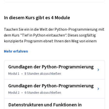
In diesem Kurs gibt es 4 Module
Tauchen Sie ein in die Welt der Python-Programmierung mit 
dem Kurs "Tief in Python eintauchen". Dieses sorgfältig 
konzipierte Programm ebnet Ihnen den Weg von einem 
grundlegenden Verständnis von Python bis hin zu seinen 
Mehr erfahren
komplizierten Nuancen und stellt sicher, dass Sie robuste 
Fähigkeiten erwerben, die für die heutigen Software-
Herausforderungen geeignet sind. Im Segment "Grundlagen 
Grundlagen der Python-Programmierung
der Python-Programmierung" beginnen Sie Ihre Python-
Modul 1
•
8 Stunden
abzuschließen
Reise, indem Sie in seine grundlegenden Aspekte eintauchen. 
Sie werden in die grundlegenden Programmierkonzepte, 
Grundlagen der Python-Programmierung
Datentypen, Operatoren und den Kontrollfluss eingeführt. 
Modul 2
•
6 Stunden
abzuschließen
Am Ende werden Sie über das Wissen verfügen, um einfache, 
aber funktionale Python-Anwendungen zu erstellen. Um 
Datenstrukturen und Funktionen in
Ihre Python-Kenntnisse weiter zu vertiefen, befasst sich der 