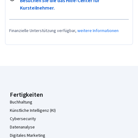
Besuchen Sie die das Hilfe-Center für
Kursteilnehmer.
Finanzielle Unterstützung verfügbar,
weitere Informationen
Coursera-Fußzeile
Fertigkeiten
Buchhaltung
Künstliche Intelligenz (KI)
Cybersecurity
Datenanalyse
Digitales Marketing