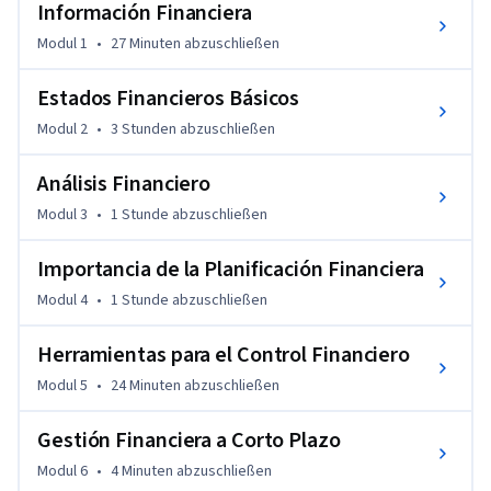
Información Financiera
pueden afectar el rumbo de tu empresa o idea de negocio y 
saber si estás aplicando los recursos de una manera eficiente.

Modul 1
•
27 Minuten
abzuschließen
Al término del curso aplicarás herramientas básicas de 
análisis, control y evaluación de información financiera para 
Estados Financieros Básicos
una adecuada gestión de negocio.
Modul 2
•
3 Stunden
abzuschließen
Análisis Financiero
Modul 3
•
1 Stunde
abzuschließen
Importancia de la Planificación Financiera
Modul 4
•
1 Stunde
abzuschließen
Herramientas para el Control Financiero
Modul 5
•
24 Minuten
abzuschließen
Gestión Financiera a Corto Plazo
Modul 6
•
4 Minuten
abzuschließen