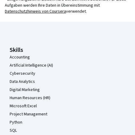
Aufgaben werden Ihre Daten in Übereinstimmung mit
Datenschutzhinweis von Coursera
verwendet.
Coursera-Fußzeile
Skills
Accounting
Artificial Intelligence (AI)
Cybersecurity
Data Analytics
Digital Marketing
Human Resources (HR)
Microsoft Excel
Project Management
Python
SQL