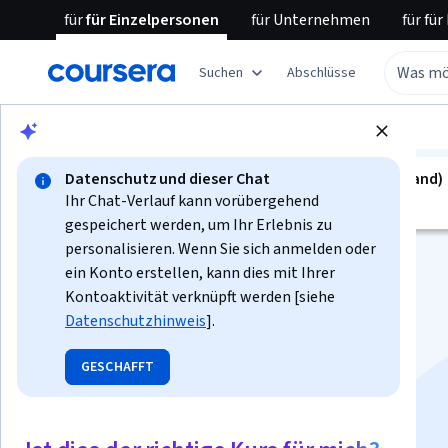
für
für Einzelpersonen
für
Unternehmen
für
für
Suchen
Abschlüsse
Blättern
Social Sciences
Education
Datenschutz und dieser Chat
kurs ist nicht verfügbar in Deutsch (Deutschland)
Ihr Chat-Verlauf kann vorübergehend
Wir übersetzen es in weitere Sprachen.
gespeichert werden, um Ihr Erlebnis zu
personalisieren. Wenn Sie sich anmelden oder
ein Konto erstellen, kann dies mit Ihrer
Kontoaktivität verknüpft werden [siehe
Datenschutzhinweis
].
Introduction to
GESCHAFFT
Accessibility and