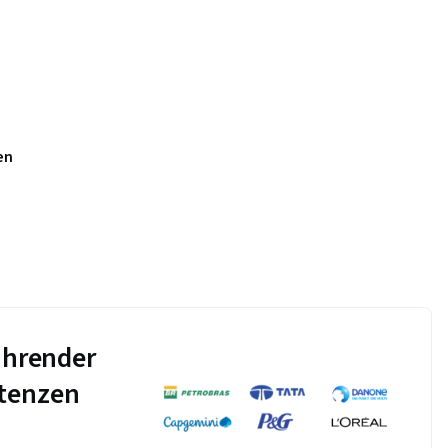
en
führender
tenzen