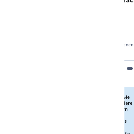
Felipe M.
Lernender seit 2018
„Es ist eine großartige Erfahrung, in meinem eigenen
Nerven dazu habe.“
Bringen Sie
Ihre Karriere
Schalten Sie den
mit einem
Zugang zu mehr als
Online-
10.000 Kursen mit
Abschluss
einem Abonnement
voran.
frei
Erwerben Sie