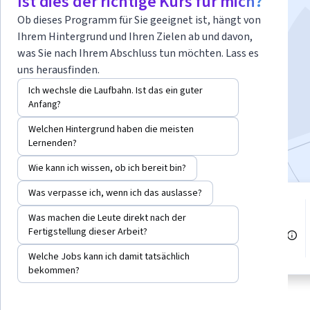
Ist dies der richtige Kurs für mich?
Universal Design
Ob dieses Programm für Sie geeignet ist, hängt von
Ihrem Hintergrund und Ihren Zielen ab und davon,
was Sie nach Ihrem Abschluss tun möchten. Lass es
Dozent:
Brandi Robinson
uns herausfinden.
Ich wechsle die Laufbahn. Ist das ein guter
Anfang?
Jetzt anmelden
Welchen Hintergrund haben die meisten
Bei
enthalten
•
Mehr erfahren
Lernenden?
Wie kann ich wissen, ob ich bereit bin?
Was verpasse ich, wenn ich das auslasse?
5 Module
Was machen die Leute direkt nach der
Stufe Anfänger
Verschaffen Sie sich einen
Fertigstellung dieser Arbeit?
Einblick in ein Thema und lernen
Empfohlene Erfahrung
Sie die Grundlagen.
Welche Jobs kann ich damit tatsächlich
bekommen?