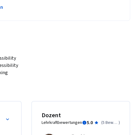
en
sibility 
ssibility 
ing 
 
sal Design 
ssful 
ve hands-
Dozent
5.0
Lehrkraftbewertungen
(
5 Bewertungen
)
ace
