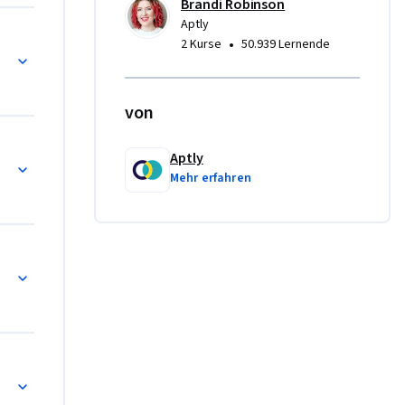
Brandi Robinson
Aptly
g

•
2 Kurse
50.939 Lernende
ions, and 
von
h you 
Aptly
Mehr erfahren