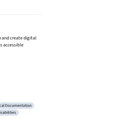
and create digital 
s accessible
cal Documentation
Design
orie: Technical Documentation
isabilities
 Content
ategorie: Disabilities