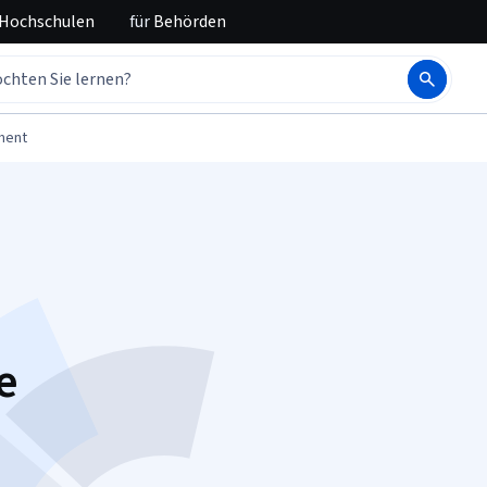
 Hochschulen
für
Behörden
ment
e