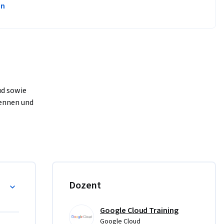
en
d sowie 
ennen und 
 können.
Dozent
Google Cloud Training
Google Cloud