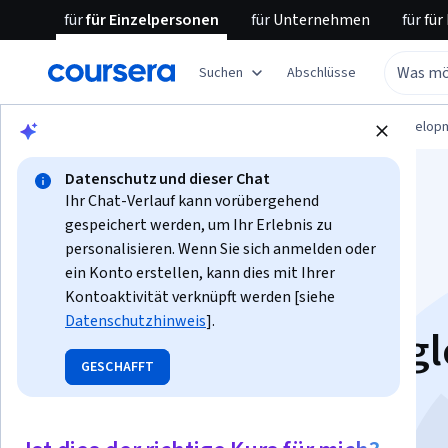
für
für Einzelpersonen
für
Unternehmen
für
für
Suchen
Abschlüsse
Blättern
Computer Science
Software Develop
Datenschutz und dieser Chat
Ihr Chat-Verlauf kann vorübergehend
gespeichert werden, um Ihr Erlebnis zu
personalisieren. Wenn Sie sich anmelden oder
ein Konto erstellen, kann dies mit Ihrer
Einführung in Data
Kontoaktivität verknüpft werden [siehe
Datenschutzhinweis
].
Engineering in Googl
GESCHAFFT
Cloud