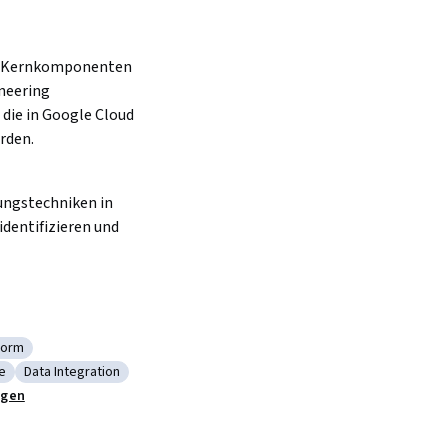
 Kernkomponenten 
neering 
 die in Google Cloud 
rden.
ngstechniken in 
dentifizieren und 
form
le Cloud Platform
re
Data Integration
 Infrastructure
Kategorie: Data Integration
igen
ion