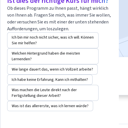
Ist dies der richtige Kurs für mich?
Dozent:
Google Cloud Training
Ob dieses Programm zu Ihnen passt, hängt wirklich
von Ihnen ab. Fragen Sie mich, was immer Sie wollen,
oder versuchen Sie es mit einer der unten stehenden
Anmelden
Beginnt am 5. Aug.
Aufforderungen, um loszulegen.
Ich bin mir noch nicht sicher, was ich will. Können
Bei
enthalten
•
Mehr erfahren
Sie mir helfen?
Welchen Hintergrund haben die meisten
Lernenden?
8 Module
Stufe Anfänger
Wie lange dauert das, wenn ich Vollzeit arbeite?
Verschaffen Sie sich einen
Keine Vorkenntnisse
Einblick in ein Thema und lernen
Ich habe keine Erfahrung. Kann ich mithalten?
erforderlich
Sie die Grundlagen.
Was machen die Leute direkt nach der
Fertigstellung dieser Arbeit?
Was ist das allererste, was ich lernen würde?
Info
Module
Empfehlungen
Referenzen