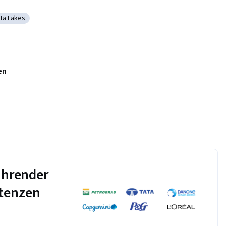
ta Lakes
 Airflow
tegorie: Data Lakes
en
führender
tenzen