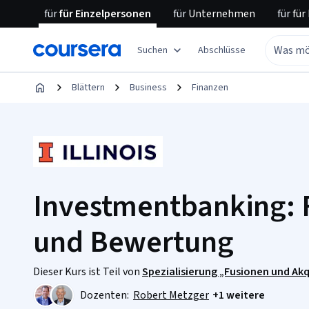
für
für Einzelpersonen
für
Unternehmen
für
für
Suchen
Abschlüsse
Blättern
Business
Finanzen
Investmentbanking: 
und Bewertung
Dieser Kurs ist Teil von
Spezialisierung „Fusionen und Akq
Dozenten:
Robert Metzger
+1 weitere