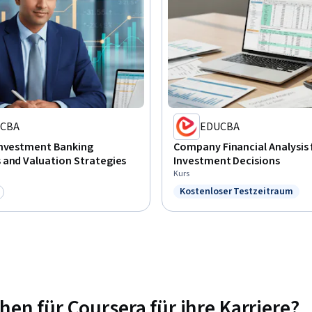
CBA
EDUCBA
Investment Banking
Company Financial Analysis 
 and Valuation Strategies
Investment Decisions
Kurs
Kostenloser Testzeitraum
Status: Kostenloser Testze
e: Vorschau
n für Coursera für ihre Karriere?