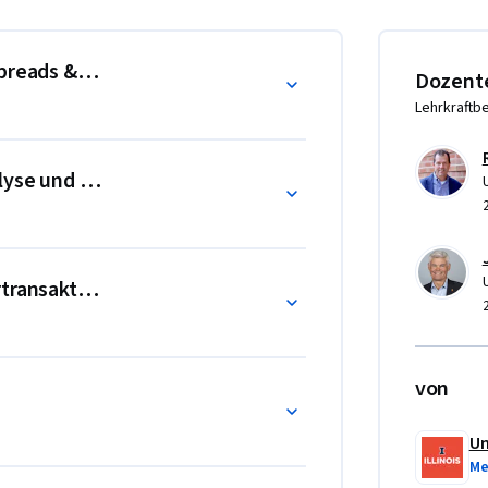
iert sich auf die grundlegenden Elemente der 
ie Jahresabschlüsse und Prognosen im 
branchenübliche Bewertungstechniken zum 
Spreads & Anpassungen
Dozent
Lehrkraftb
lyse und Analyse vergleichbarer öffentlicher Unter
rtransaktionen
von
Un
Me