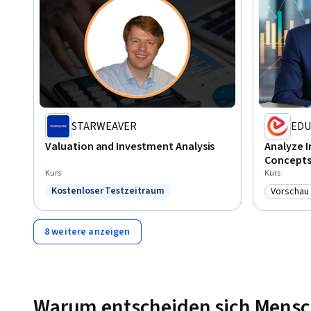
STARWEAVER
EDU
Valuation and Investment Analysis
Analyze 
Concepts
Kurs
Kurs
Kostenloser Testzeitraum
Vorschau
Status: Kostenloser Testzeitraum
Kategori
8 weitere anzeigen
Warum entscheiden sich Mensche