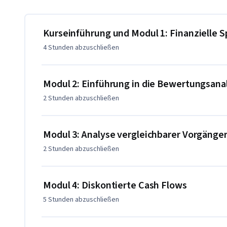
Der Kurs besteht aus zwei Hauptteilen. Der erste konzentr
Bilanz- und Kennzahlenanalyse.  Im zweiten Teil werden d
Rahmen der Unternehmensbewertung angewendet, wobei 
Kurseinführung und Modul 1: Finanzielle 
Einsatz kommen.
4 Stunden
abzuschließen
Modul 2: Einführung in die Bewertungsana
2 Stunden
abzuschließen
Modul 3: Analyse vergleichbarer Vorgänge
2 Stunden
abzuschließen
Modul 4: Diskontierte Cash Flows
5 Stunden
abzuschließen