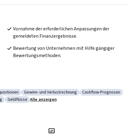
Vornahme der erforderlichen Anpassungen der 
gemeldeten Finanzergebnisse.
Bewertung von Unternehmen mit Hilfe gängiger 
Bewertungsmethoden. 
uisitionen
Gewinn- und Verlustrechnung
Cashflow-Prognosen
ionen und Akquisitionen
Kategorie: Gewinn- und Verlustrechnung
Kategorie: Cashflow-Pro
ng
Geldflüsse
Alle anzeigen
ensfinanzierung
Kategorie: Geldflüsse