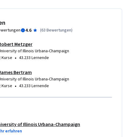
en
4.6
ewertungen
(
63 Bewertungen
)
Robert Metzger
nehmen
University of Illinois Urbana-Champaign
•
2 Kurse
43.233 Lernende
James Bertram
University of Illinois Urbana-Champaign
•
2 Kurse
43.233 Lernende
iversity of Illinois Urbana-Champaign
hr erfahren