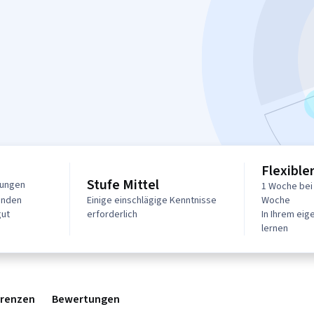
Flexible
Stufe Mittel
tungen
1 Woche bei
enden
Einige einschlägige Kenntnisse
Woche
gut
erforderlich
In Ihrem ei
lernen
erenzen
Bewertungen