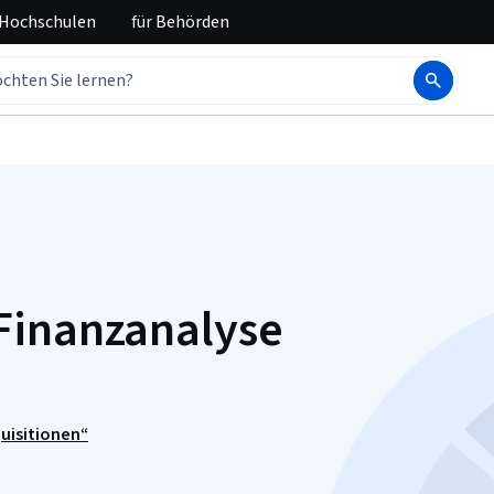
 Hochschulen
für
Behörden
Finanzanalyse
uisitionen“