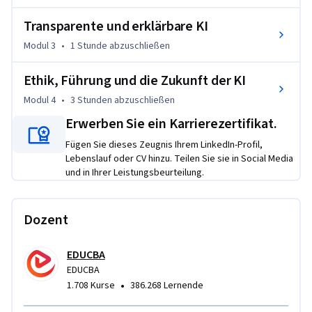
in der Lage, Risiken sicher einzuschätzen, ethische 
Transparente und erklärbare KI
Rahmenbedingungen umzusetzen und verantwortungsvolle 
Modul 3
•
1 Stunde
abzuschließen
KI-Initiativen in ihren Organisationen zu leiten.

Ethik, Führung und die Zukunft der KI
Was diesen Kurs einzigartig macht, ist seine ganzheitliche 
Kombination aus technischem Verständnis, ethischem 
Modul 4
•
3 Stunden
abzuschließen
Denken und praktischen Führungskompetenzen – 
Erwerben Sie ein Karrierezertifikat.
unterstützt durch Quizfragen auf Modulebene, strukturierte 
Fügen Sie dieses Zeugnis Ihrem LinkedIn-Profil,
Bewertungen und szenariobasierte Beispiele aus realen KI-
Lebenslauf oder CV hinzu. Teilen Sie sie in Social Media
Anwendungen. Dieser Kurs richtet sich an Fachleute, 
und in Ihrer Leistungsbeurteilung.
Studierende und Entscheidungsträger und befähigt die 
Lernenden nicht nur, KI-Ethik zu verstehen, sondern sich in 
sich rasch entwickelnden digitalen Umgebungen für eine 
Dozent
ethische KI-Entwicklung und -Governance einzusetzen.
EDUCBA
EDUCBA
•
1.708 Kurse
386.268 Lernende