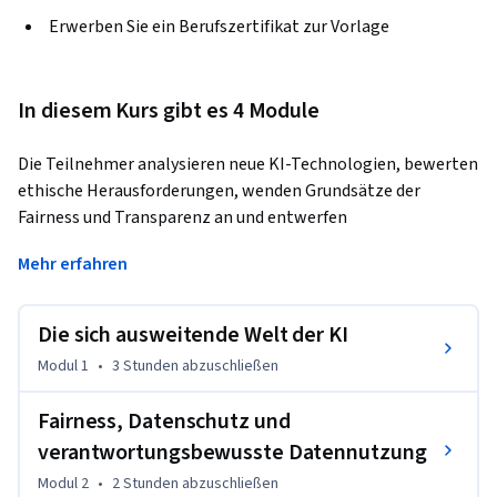
Erwerben Sie ein Berufszertifikat zur Vorlage
In diesem Kurs gibt es 4 Module
Die Teilnehmer analysieren neue KI-Technologien, bewerten 
ethische Herausforderungen, wenden Grundsätze der 
Fairness und Transparenz an und entwerfen 
verantwortungsvolle KI-Strategien, die vertrauenswürdige 
Mehr erfahren
Innovationen fördern. Dieser umfassende Kurs vermittelt 
den Teilnehmern die entscheidenden Fähigkeiten, um zu 
verstehen, wie KI Branchen prägt, die Gesellschaft 
Die sich ausweitende Welt der KI
beeinflusst und globale Entscheidungsprozesse prägt.
Modul 1
•
3 Stunden
abzuschließen
Im Verlauf des Programms untersuchen die Teilnehmer 
Fallstudien aus der Praxis, decken Ursachen für Verzerrungen 
Fairness, Datenschutz und
auf, interpretieren regulatorische Anforderungen und üben 
verantwortungsbewusste Datennutzung
Techniken zur Erklärbarkeit, die die Rechenschaftspflicht im 
Modul 2
•
2 Stunden
abzuschließen
Bereich KI stärken. Am Ende des Kurses sind die Teilnehmer 