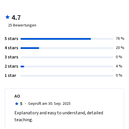
4.7
25
Bewertungen
5 stars
76 %
4 stars
20 %
3 stars
0 %
2 stars
4 %
1 star
0 %
AO
5
·
Geprüft am 30. Sep. 2025
Explanatory and easy to understand, detailed 
teaching.