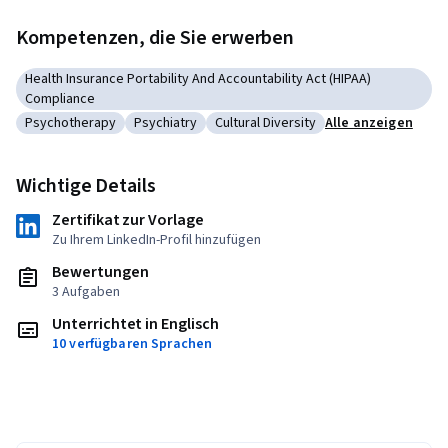
Kompetenzen, die Sie erwerben
Health Insurance Portability And Accountability Act (HIPAA)
Kategorie: Health Insurance Portability And Accountability A
Compliance
Psychotherapy
Psychiatry
Cultural Diversity
Alle anzeigen
Kategorie: Psychotherapy
Kategorie: Psychiatry
Kategorie: Cultural Diversity
Wichtige Details
Zertifikat zur Vorlage
Zu Ihrem LinkedIn-Profil hinzufügen
Bewertungen
3 Aufgaben
Unterrichtet in Englisch
10 verfügbaren Sprachen