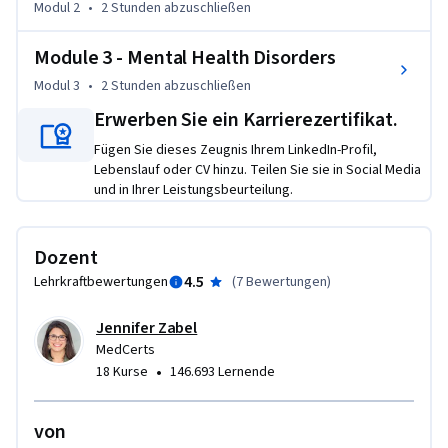
Modul 2
•
2 Stunden
abzuschließen
students learn mental health disorders and the ability to 
recognize signs and symptoms of impaired mental health 
Module 3 - Mental Health Disorders
and behavioral issues.

Modul 3
•
2 Stunden
abzuschließen
Combined, these lessons will provide students with a 
Erwerben Sie ein Karrierezertifikat.
thorough understanding of the mental health industry, its 
Fügen Sie dieses Zeugnis Ihrem LinkedIn-Profil,
practices and theories, and diagnoses and disorders.
Lebenslauf oder CV hinzu. Teilen Sie sie in Social Media
und in Ihrer Leistungsbeurteilung.
Dozent
4.5
Lehrkraftbewertungen
(
7 Bewertungen
)
Jennifer Zabel
MedCerts
•
18 Kurse
146.693 Lernende
von