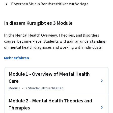
Erwerben Sie ein Berufszertifikat zur Vorlage
In diesem Kurs gibt es 3 Module
In the Mental Health Overview, Theories, and Disorders 
course, beginner-level students will gain an understanding 
of mental health diagnoses and working with individuals 
who have psychiatric disorders or intellectual disabilities 
Mehr erfahren
through 3 lessons.
The first lesson, Overview of Mental Health Care, dives into 
Module 1 - Overview of Mental Health
confidentiality, adhering to HIPAA regulations, and 
recognizing ethical standards and legal requirements in 
Care
mental health care. In the second lesson, Mental Health 
Modul 1
•
2 Stunden
abzuschließen
Theories and Therapies, students will compare historical 
and contemporary practices in mental health care. This 
Module 2 - Mental Health Theories and
lesson also teaches the various theoretical approaches and 
Therapies
applications in mental health care. In the final lesson, 