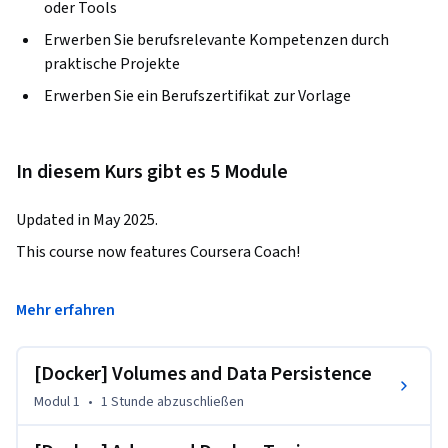
oder Tools
Erwerben Sie berufsrelevante Kompetenzen durch
praktische Projekte
Erwerben Sie ein Berufszertifikat zur Vorlage
In diesem Kurs gibt es 5 Module
Updated in May 2025.
This course now features Coursera Coach!

A smarter way to learn with interactive, real-time 
Mehr erfahren
conversations that help you test your knowledge, challenge 
assumptions, and deepen your understanding as you 
[Docker] Volumes and Data Persistence
progress through the course.

Modul 1
•
1 Stunde
abzuschließen
In this advanced Docker course, you'll learn to manage data 
persistence, resource optimization, and container 