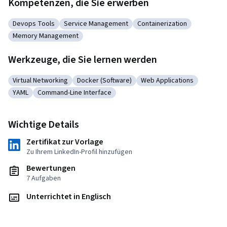
Kompetenzen, die Sie erwerben
Devops Tools
Service Management
Containerization
Kategorie: Devops Tools
Kategorie: Service Management
Kategorie: Containerizat
Memory Management
Kategorie: Memory Management
Werkzeuge, die Sie lernen werden
Virtual Networking
Docker (Software)
Web Applications
Kategorie: Virtual Networking
Kategorie: Docker (Software)
Kategorie: Web Applicat
YAML
Command-Line Interface
Kategorie: YAML
Kategorie: Command-Line Interface
Wichtige Details
Zertifikat zur Vorlage
Zu Ihrem LinkedIn-Profil hinzufügen
Bewertungen
7 Aufgaben
Unterrichtet in Englisch