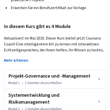
praktische Projekte
Erwerben Sie ein Berufszertifikat zur Vorlage
In diesem Kurs gibt es 4 Module
Aktualisiert im Mai 2025. Dieser Kurs bietet jetzt Coursera 
Coach! Eine intelligentere Art zu lernen mit interaktiven 
Echtzeitgesprächen, die Ihnen helfen, Ihr Wissen zu testen, 
Annahmen zu hinterfragen und Ihr Verständnis zu vertiefen, 
Mehr erfahren
während Sie durch den Kurs schreiten. Dieser umfassende 
Kurs wurde entwickelt, um Sie mit dem Wissen und den 
Fähigkeiten auszustatten, die Sie benötigen, um IT-Projekt-
Projekt-Governance und -Management
Governance und Systementwicklungsprozesse effektiv zu 
Modul 1
•
2 Stunden
abzuschließen
prüfen. Er beginnt mit einem Überblick über 
Projektsteuerung und -management, wobei der 
Systementwicklung und
Schwerpunkt auf den Rollen und Verantwortlichkeiten der 
Risikomanagement
wichtigsten Beteiligten liegt, einschließlich der 
Projektsponsoren und des Project Management Office 
Modul 2
•
2 Stunden
abzuschließen