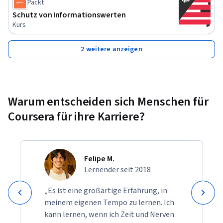
Packt
Verständnis von Informationssystemen und 
Schutz von Informationswerten
Projektmanagement verfügen. Es sind keine vorherigen 
Kurs
CISA-Erfahrungen erforderlich, aber Kenntnisse über IT-
Governance und Prüfungsgrundsätze sind von Vorteil.
2 weitere anzeigen
Warum entscheiden sich Menschen für
Coursera für ihre Karriere?
Felipe M.
Lernender seit 2018
„Es ist eine großartige Erfahrung, in
meinem eigenen Tempo zu lernen. Ich
kann lernen, wenn ich Zeit und Nerven